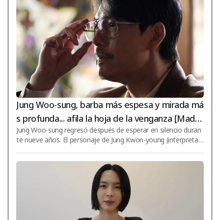
Jung Woo-sung, barba más espesa y mirada má
s profunda... afila la hoja de la venganza [Made
Jung Woo-sung regresó después de esperar en silencio duran
in Korea Temporada 2]
te nueve años. El personaje de Jung Kwon-young (interpretad
o por Jung Woo-sung), que había afilado su daga de venganz
a contra Baek Ki-tae (interpretado por Hyun Bin), aprovechó l
a oportunidad para contraatacar. Disney+ original series "Ma
de in Korea Season 2" (director Woo Min-ho) released charac
ter stills previewing the performance of Jang Geon-young, wh
o returns as a special advisor to the joint investigation team.
«Made in Korea Season