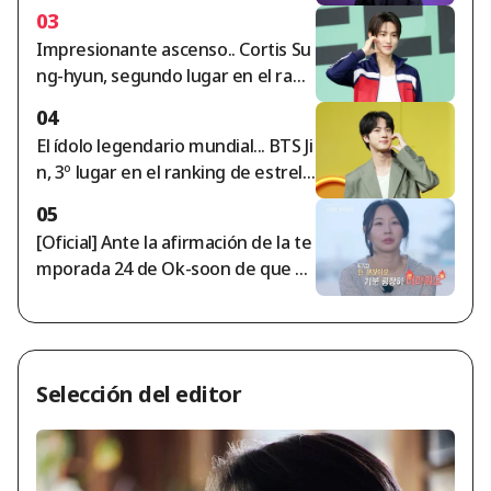
o instrucciones a Hong Myung-bo;
03
¿cuándo se acordó el puesto de di
Impresionante ascenso.. Cortis Su
rector de Nagaworld...?"
ng-hyun, segundo lugar en el rank
ing de estrellas por segunda sema
04
na consecutiva entre los ídolos ma
El ídolo legendario mundial... BTS Ji
sculinos
n, 3º lugar en el ranking de estrell
as de ídolos masculinos.
05
[Oficial] Ante la afirmación de la te
mporada 24 de Ok-soon de que «n
o ha recibido sus honorarios de ac
tuación durante más de un año»,
el equipo de «I am Solo» respond
e: «Se ha completado el pago tota
Selección del editor
l».