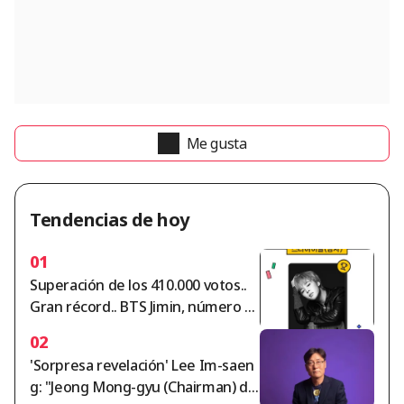
Me gusta
Tendencias de hoy
01
Superación de los 410.000 votos..
Gran récord.. BTS Jimin, número 1 i
ndiscutible en el ranking masculin
02
o de ídolos de StarRanking
'Sorpresa revelación' Lee Im-saen
g: "Jeong Mong-gyu (Chairman) di