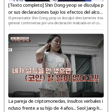
[Texto completo] Shin Dong-yeop se disculpa p
or sus declaraciones bajo los efectos del alcoh
El presentador Shin Dong-yeop se disculpó directamente tras
ol en Daehak-ro: «Comentarios y acciones insuf
generar controversia por una declaración realizada en el cont
icientes, inclinados hacia el chiste»
enido de YouTube «Jjanhan-hyeong». Shin Dong-yeop declaró
a través de un comunicado oficial el día 6: «Me inclino profun
damente y me disculpo sinceramente con todas las personas
que se sintieron heridas y decepcionadas por mis acciones y
palabras imprudentes durante la transmisión reciente de «Jja
nhan-hyeong»». Destacó su aprecio y respeto hacia Daehak-
ro. Shin Dong-yeop decla
La pareja de criptomonedas, insultos verbales i
ncluso frente a su hijo de 4 años... Seol Jang-ho