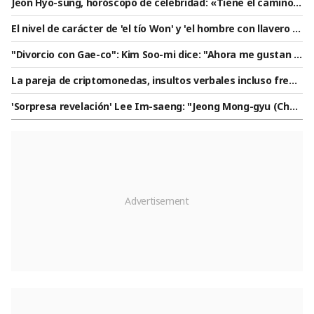
Jeon Hyo-sung, horóscopo de celebridad: «Tiene el camino c
ubierto de pétalos... y es una persona bondadosa» [Historia
El nivel de carácter de 'el tío Won' y 'el hombre con llavero d
s curiosas 2]
e Yoo Jae-suk'. Lee Sun-min: "Gracias a Lee Yong-ju y Yoo You
"Divorcio con Gae-co": Kim Soo-mi dice: "Ahora me gustan lo
ng-woo, tuve la oportunidad" [Entrevista completa ★]
s más jóvenes... hay que cortar a las personas groseras" [So
La pareja de criptomonedas, insultos verbales incluso frent
omi Challa]
e a su hijo de 4 años... Seol Jang-hoon: "Es un infierno" [Lee S
'Sorpresa revelación' Lee Im-saeng: "Jeong Mong-gyu (Chair
uk-cam]
man) dio instrucciones a Hong Myung-bo; ¿cuándo se acord
ó el puesto de director de Nagaworld...?"