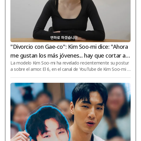
"Divorcio con Gae-co": Kim Soo-mi dice: "Ahora
me gustan los más jóvenes... hay que cortar a l
La modelo Kim Soo-mi ha revelado recientemente su postur
as personas groseras" [Soomi Challa]
a sobre el amor. El 6, en el canal de YouTube de Kim Soo-mi ti
tulado 'Sumicholla', se publicó un video con el título 'Tiempo s
in maquillaje por primera vez en mucho tiempo. ¡Les contaré
todo! Preguntas y respuestas de Kim Soo-mi'. En ese momen
to, Kim Soo-mi respondió a varias preguntas de sus suscripto
res. Sobre su estatura y peso, declaró: "Mido 166 cm y actual
mente peso 47 kg. He perdido un poco de peso". Cuando le p
reguntaron por los art