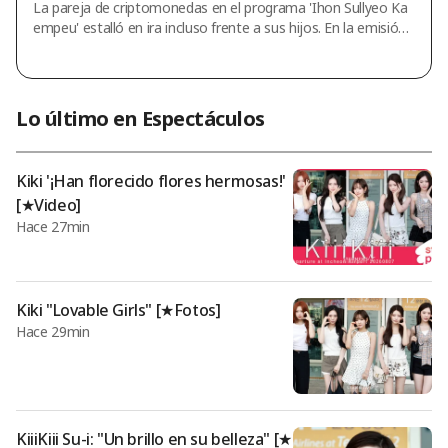
La pareja de criptomonedas en el programa 'Ihon Sullyeo Ka
on: "Es un infierno" [Lee Suk-cam]
empeu' estalló en ira incluso frente a sus hijos. En la emisión
del día 6 del programa de variedades de JTBC 'Ihon Sullyeo Ka
empeu', se llevaron a cabo la investigación doméstica y las s
oluciones de asesoramiento de la pareja de criptomonedas d
e la 23ª promoción. En ese momento, Seol Jang-hoon dijo so
Lo último en Espectáculos
bre la pareja de criptomonedas: "Es cierto que el esposo cont
rajo deudas, pero incluso así, es difícil entenderlo (a la espos
a) desde un pun
Kiki '¡Han florecido flores hermosas!'
[★Video]
Hace 27min
Kiki "Lovable Girls" [★Fotos]
Hace 29min
KiiiKiii Su-i: "Un brillo en su belleza" [★