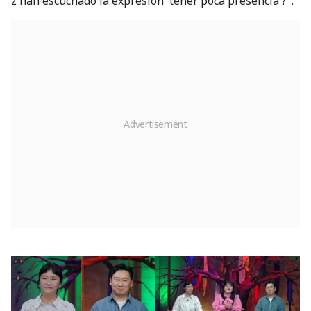
z han escuchado la expresión 'tener poca presencia'?".