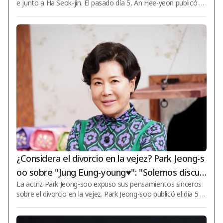
e junto a Ha Seok-jin. El pasado día 5, An Hee-yeon publicó e
n sus redes sociales las siglas "ㄱㅁㅈ♥ㅎㄱㄹ" acompañadas
de fotografías y vídeos. Las iniciales mencionadas por An Hee
-yeon se referían a su personaje Han Gyu-rim, interpretado p
or ella misma en el drama de fin de semana 'El amor llega' de
KBS 2TV, que se está emitiendo actualmente, y al personaje
Kim Mu-jin, interpretado por Ha Seok-jin. An Hee-yeon y Ha S
eok-jin tomaron cuatro f
¿Considera el divorcio en la vejez? Park Jeong-s
oo sobre "Jung Eung-young♥": "Solemos discuti
La actriz Park Jeong-soo expuso sus pensamientos sinceros
r y pelear a menudo" [Star Issue]
sobre el divorcio en la vejez. Park Jeong-soo publicó el día 5 u
n video titulado "Las verdaderas características de las person
as que se enfadan" a través del canal de YouTube 'Wenmanh