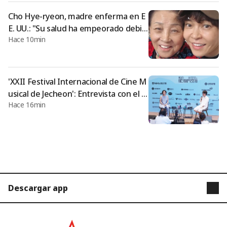
Cho Hye-ryeon, madre enferma en E
E. UU.: "Su salud ha empeorado debid
Hace 10min
o al asma y a la cistitis... por favor ore
n por ella"
'XXII Festival Internacional de Cine M
usical de Jecheon': Entrevista con el di
Hace 16min
rector del tráiler [★FOTO]
Descargar app
STARNEWS