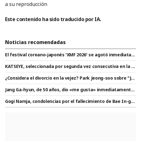
a su reproducción
Este contenido ha sido traducido por IA.
Noticias recomendadas
El festival coreano-japonés 'XMF 2026' se agotó inmediatam
ente tras la apertura de las entradas limitadas
KATSEYE, seleccionada por segunda vez consecutiva en la li
sta de Billboard «Artistas con más influencia menores de 21
¿Considera el divorcio en la vejez? Park Jeong-soo sobre "Ju
años»
ng Eung-young♥": "Solemos discutir y pelear a menudo" [Sta
Jang Ga-hyun, de 50 años, dio «me gusta» inmediatamente
r Issue]
al video de Jimin de BTS al despertar... «Está sufriendo por Ji
Gogi Namja, condolencias por el fallecimiento de Bae In-gy
min» [Perfect Life] [★BamTV]
u: "Por favor, absténganse de burlas y ofensas" [Texto com
pleto]