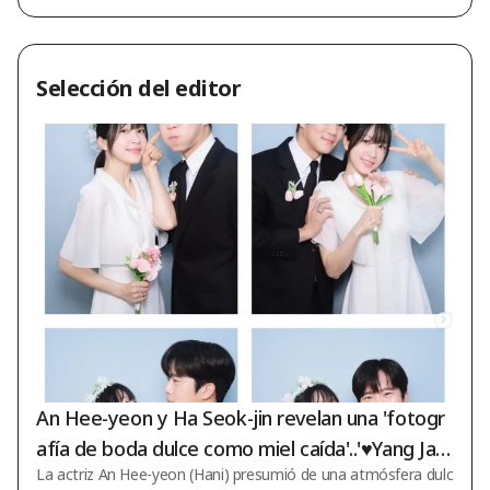
ridad es cumplir la promesa con lo
s fans"
Selección del editor
An Hee-yeon y Ha Seok-jin revelan una 'fotogr
afía de boda dulce como miel caída'..'♥Yang Jae-
La actriz An Hee-yeon (Hani) presumió de una atmósfera dulc
ung cierra los ojos'