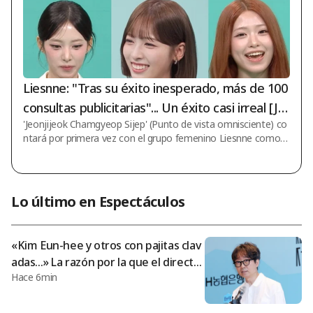
Liesnne: "Tras su éxito inesperado, más de 100
consultas publicitarias"... Un éxito casi irreal [Je
'Jeonjijeok Chamgyeop Sijep' (Punto de vista omnisciente) co
onchamsi]
ntará por primera vez con el grupo femenino Liesnne como i
nvitada exclusiva. En el programa de variedades de MBC 'Jeon
jijeok Chamgyeop Sijep', que se emitirá el próximo día 8, se d
ará a conocer la segunda historia del grupo femenino Liesnn
e, quien ha escrito un nuevo mito de éxito inesperado tras el
Lo último en Espectáculos
fenómeno "Geoje Yaho~". Lo más destacado es que toda la
atención se centra en los cambios que han llegado a Liesnne
tras su aparición en 'J
«Kim Eun-hee y otros con pajitas clav
adas...» La razón por la que el director
Hace 6min
Kim Cho-hee creó este video [Festival
Internacional de Cine Musical de Jech
eon]