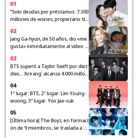
01
“Solo deudas por préstamos: 7.300
millones de wones, propietario ‘de
tenido’”... Lee Seung-ki e Da-in reci
02
ben un golpe inesperado a las pue
Jang Ga-hyun, de 50 años, dio «me
rtas del vencimiento de su casa en
gusta» inmediatamente al video d
arriendo por 10.500 millones de w
e Jimin de BTS al despertar... «Está
ones [Star Issue]
03
sufriendo por Jimin» [Perfect Life]
BTS superó a Taylor Swift por diez
[★BamTV]
días... 'Arirang' alcanza 4.000 millon
es de reproducciones en 137 días
04
[K-EYES]
1º lugar: BTS, 2º lugar: Lim Young-
woong, 3º lugar: Yoo Jae-suk
05
[Última hora] The Boyz, en formaci
ón de 9 miembros, se traslada a u
n nuevo sello discográfico: "La prio