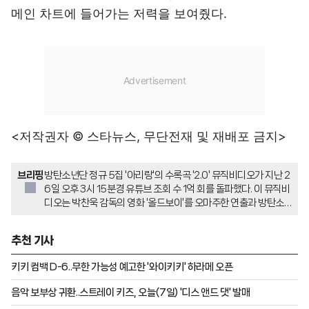
메인 차트에 들어가는 저력을 보여줬다.
<저작권자 © 스타뉴스, 무단전재 및 재배포 금지>
브리핑
방탄소년단 정규 5집 '아리랑'의 수록곡 '2.0' 뮤직비디오가 지난 2
6일 오후 3시 15분경 유튜브 조회 수 1억 회를 돌파했다. 이 뮤직비
디오는 박찬욱 감독의 영화 '올드보이'를 오마주한 연출과 방탄소년
단의 군무가 특징이다. '2.0'는 변화와 성장을 거쳐 전환점에 들어
선 방탄소년단의 현재를 표현한 곡으로, 빌보드 핫100 차트에 4주
추천 기사
연속 진입하는 저력을 보여줬다.
키키 컴백 D-6..무한 가능성 예고한 '와이키키' 하라메 오픈
음악 보부상 귀환..스트레이 키즈, 오늘(7일) '디스 앤드 댓' 발매