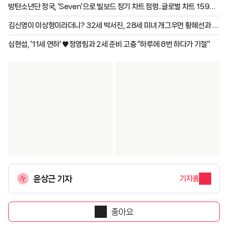
방탄소년단 정국, 'Seven'으로 빌보드 장기 차트 점령..글로벌 차트 159주
진입 성공 '亞최초·최장 기록 경신'
김신영이 이상형이라더니? 32세 박서진, 28세 미녀 개그우먼 황혜선과 러
브라인 [살림남][★밤TV]
심현섭, '11세 연하' ♥정영림과 2세 준비 고충 "하루에 8번 하다가 기절"
윤상근 기자
기자홈
좋아요