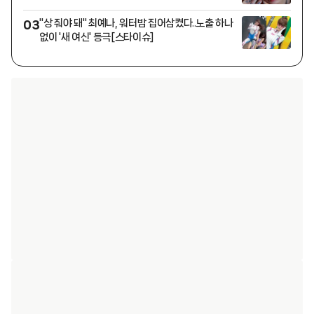
경신'
"상 줘야 돼" 최예나, 워터밤 집어삼켰다..노출 하나
03
없이 '새 여신' 등극[스타이슈]