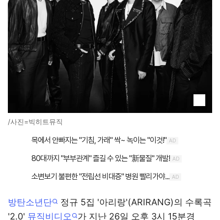
/사진=빅히트뮤직
방탄소년단
정규 5집 '아리랑'(ARIRANG)의 수록곡
'2.0'
뮤직비디오
가 지난 26일 오후 3시 15분경