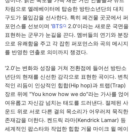
징이다. 낡은 복도를 가득 채운 거친 인물들과 슈트
차림으로 엘레베이터에 탑승한 방탄소년단의 대치
구도가 몰입감을 선사한다. 특히 폐건물 곳곳에서 퍼
포먼스를 선보이며 '
BTS
2.0'이라는 새로운 국면을
표현하는 군무가 눈길을 끈다. 멤버들의 연기와 분장
으로 유쾌함을 주고 각 잡힌 퍼포먼스와 곡의 메시지
를 반영한 연출로 의미까지 챙겼다.
'2.0'는 변화와 성장을 거쳐 전환점에 들어선 방탄소
년단의 현재를 신선한 감각으로 표현한 곡이다. 변칙
적인 리듬이 인상적인 힙합(Hip hop)과 트랩(Trap)
장르 위에 "You know how we do"라는 가사를 얹어
여유롭고 자신감 넘치는 태도를 드러낸다. 절제된 사
운드 위로 서로 다른 결의 목소리가 어우러져 묵직한
존재감을 더한다. 켄드릭 라마(Kendrick Lamar) 등
세계적인 팝스타와 작업한 힙합 거물 마이크 윌 메이