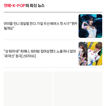
연예-K-POP
의 최신 뉴스
아이들 민니 잠실벌 뜬다..11일 두산 베어스 첫 시구 "퀸카
될게요"
"상 줘야 돼" 최예나, 워터밤 집어삼켰다..노출 하나 없이
'새 여신' 등극[스타이슈]