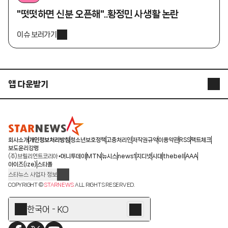
"떳떳하면 신분 오픈해"..황정민 사생활 논란
이슈 보러가기
앱 다운받기
STARNEWS APP
STARPOLL
회사소개
개인정보처리방침
청소년보호정책
고충처리인
저작권규약
이용약관
RSS
팩트체크
보도윤리강령
(주)브릴리언트코리아
머니투데이
MTN
뉴시스
news1
지디넷
시대
thebell
AAA
아이즈(ize)
스타폴
스타뉴스 사업자 정보
주소: 서울시 종로구 청계천로 11(서린동, 청계한국빌딩)
COPYRIGHT ©
STARNEWS
ALL RIGHTS RESERVED.
발행인/편집인: 박준철
청소년 보호책임자: 문완식
한국어 - KO
등록번호:서울 아01055
등록일:2009.12.10
제호:스타뉴스