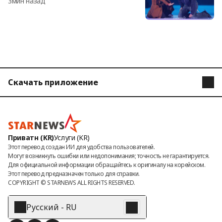
3мин назад
нас» [★ФОТО]
Скачать приложение
STARNEWS
STARPOLL
Приватн (KR)
Услуги (KR)
Этот перевод создан ИИ для удобства пользователей.

Могут возникнуть ошибки или недопонимания; точность не гарантируется.

Для официальной информации обращайтесь к оригиналу на корейском.

Этот перевод предназначен только для справки.
COPYRIGHT © 
STARNEWS
 ALL RIGHTS RESERVED.
Русский - RU