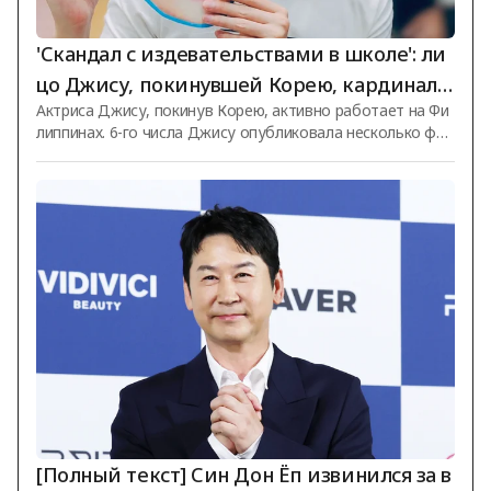
'Скандал с издевательствами в школе': ли
цо Джису, покинувшей Корею, кардиналь
Актриса Джису, покинув Корею, активно работает на Фи
но изменилось.. Запечатлена в филиппинс
липпинах. 6-го числа Джису опубликовала несколько фот
ком торговом центре [Star News]
ографий, сделанных в известном филиппинском торгово
м центре совместно с брендом одежды, на своей лично
й странице в социальных сетях. На фотографиях Джису,
несмотря на плохую погоду, радостно улыбается и маше
т обеими руками в знак приветствия фанатам, вышедши
м её встретить. Одетая в белую футболку и неброскую т
ёмную джинсовую куртку, она, несмотря на простой и ск
ромный образ, продемонстрировал
[Полный текст] Син Дон Ёп извинился за в