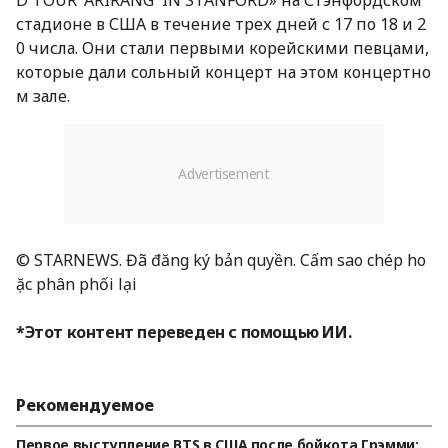
D TOUR 'ARIRANG' IN STANFORD» на Стэнфордском
стадионе в США в течение трех дней с 17 по 18 и 2
0 числа. Они стали первыми корейскими певцами,
которые дали сольный концерт на этом концертно
м зале.
© STARNEWS. Đã đăng ký bản quyền. Cấm sao chép ho
ặc phân phối lại
*Этот контент переведен с помощью ИИ.
Рекомендуемое
Первое выступление BTS в США после бойкота Грэмми: B