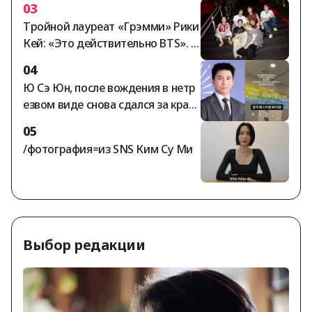
03
лучал гонорар за участие, предс
Тройной лауреат «Грэмми» Рики
тавители шоу «Я — соло» заявил
Кей: «Это действительно BTS». В
и: «Все выплаты произведены в п
ведение категории «Азиатская п
олном объёме».
04
оп-музыка» — это не инклюзия, а
Ю Сэ Юн, после вождения в нетр
изоляция [K-EYES]
езвом виде снова сдался за краж
у: «Мне стыдно» [StarNews]
05
/фотография=из SNS Ким Су Ми
Выбор редакции