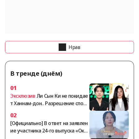
Нрав
В тренде (днём)
01
Эксклюзив
Ли Сын Ки не покидае
т Ханнам-дон.. Разрешение спора
о депозите Ча Гавон на сумму 10
02
5 миллиардов вон обостряется
[Официально] В ответ на заявлен
[Обзор]
ие участника 24-го выпуска «Оксу
н» о том, что он более года не по