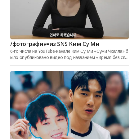
/фотография=из SNS Ким Су Ми
6-го числа на YouTube-канале Ким Су Ми «Суми Чхалла» б
ыло опубликовано видео под названием «Время без сло
в после долгой паузы. Расскажу всё! Q&A с Ким Су Ми». В
тот день Ким Су Ми ответила на множество вопросов п
одписчиков. Она сообщила о своём росте и весе: «Мой р
ост 166 см, сейчас я весю 47 кг. Я немного похудела». Ког
да её спросили о лучших покупках этого года, она ответ
ила: «Это внешний аккумулятор. Тэи слишком много его и
спользовала, и он стал грязным», упомянув при этом сво
ю дочь. /Фото: и