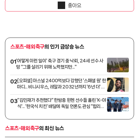
좋아요
스포츠-해외축구
의 인기 급상승 뉴스
'어떻게 이런 일이' 축구 경기 중 낙뢰, 24세 선수 사
01
망 "그를 살리기 위해 노력했지만..."
[오피셜] 아스널 2400억보다 강했던 '스페셜 원' 한
02
마디... 비니시우스, 레알과 2032년까지 '6년 더' 재
계약
"김민재가 추천했다" 한밤중 뮌헨 선수들 홀린 'K-야
03
식'... '한국식 치킨' 배달에 독일 언론도 관심 "합리적
선택"
스포츠-해외축구
의 최신 뉴스