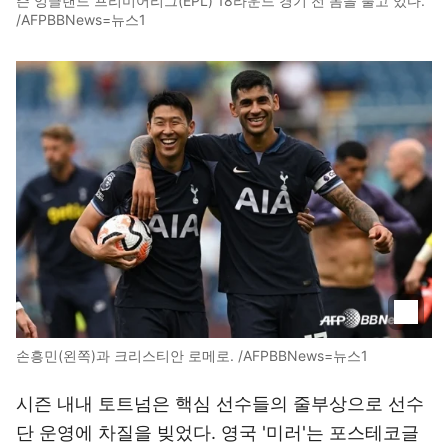
즌 잉글랜드 프리미어리그(EPL) 18라운드 경기 전 몸을 풀고 있다.
/AFPBBNews=뉴스1
손흥민(왼쪽)과 크리스티안 로메로. /AFPBBNews=뉴스1
시즌 내내 토트넘은 핵심 선수들의 줄부상으로 선수
단 운영에 차질을 빚었다. 영국 '미러'는 포스테코글