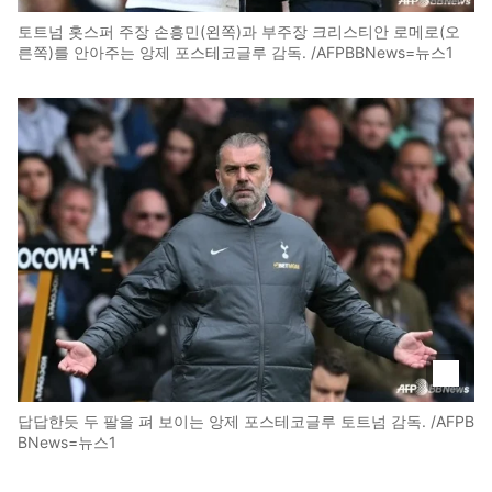
토트넘 홋스퍼 주장 손흥민(왼쪽)과 부주장 크리스티안 로메로(오
른쪽)를 안아주는 앙제 포스테코글루 감독. /AFPBBNews=뉴스1
답답한듯 두 팔을 펴 보이는 앙제 포스테코글루 토트넘 감독. /AFPB
BNews=뉴스1