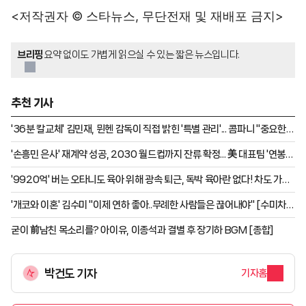
<저작권자 © 스타뉴스, 무단전재 및 재배포 금지>
브리핑
요약 없이도 가볍게 읽으실 수 있는 짧은 뉴스입니다.
추천 기사
'36분 칼교체' 김민재, 뮌헨 감독이 직접 밝힌 '특별 관리'... 콤파니 "중요한
선수, A.빌라전 60분 뛰어야 해" [제주 현장]
'손흥민 은사' 재계약 성공, 2030 월드컵까지 잔류 확정... 美 대표팀 '연봉
최소 70억'
'9920억' 버는 오타니도 육아 위해 광속 퇴근, 독박 육아란 없다! 차도 가족
위해 5억 벤틀리 구매→검소함 보소
'개코와 이혼' 김수미 "이제 연하 좋아..무례한 사람들은 끊어내야" [수미차올
라]
굳이 前남친 목소리를? 아이유, 이종석과 결별 후 장기하 BGM [종합]
박건도 기자
기자홈