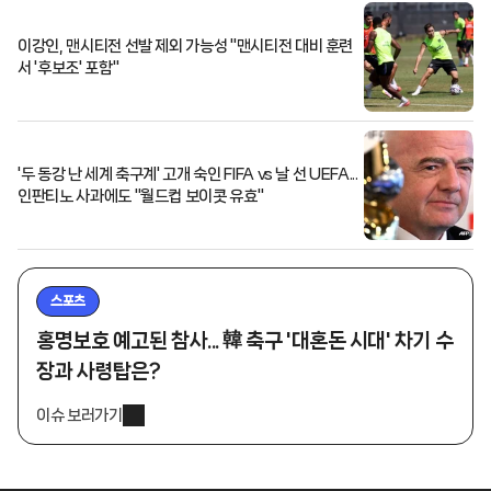
이강인, 맨시티전 선발 제외 가능성 "맨시티전 대비 훈련
서 '후보조' 포함"
'두 동강 난 세계 축구계' 고개 숙인 FIFA vs 날 선 UEFA...
인판티노 사과에도 "월드컵 보이콧 유효"
스포츠
홍명보호 예고된 참사... 韓 축구 '대혼돈 시대' 차기 수
장과 사령탑은?
이슈 보러가기