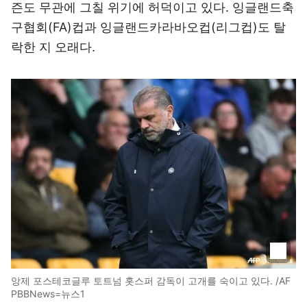
즌도 무관에 그칠 위기에 허덕이고 있다. 잉글랜드축
구협회(FA)컵과 잉글랜드카라바오컵(리그컵)도 탈
락한 지 오래다.
앙제 포스테코글루 토트넘 홋스퍼 감독이 고개를 숙이고 있다. /AF
PBBNews=뉴스1