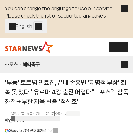
You can change the language to use our service. 

Please check the list of supported languages.
English - EN
스포츠
해외축구
'무능' 토트넘 의료진, 끝내 손흥민 '치명적 부상' 회
복 못 했다 "유로파 4강 출전 어렵다"... 포스텍 감독
좌절→무관 지옥 탈출 '적신호'
발행
:
2025.04.29 ・ 01:01
조회수
:
박건도 기자
Google 검색 선호 출처로 추가