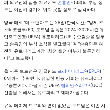
퍼 의료진의 집중 치료에도
손흥민
(33)의 부상 정
도는 여전히 경기에 뛰지 못할 정도로 심각하다.
영국 매체 '더 스탠다드'는 28일(한국시간) "앙제 포
스테코글루(60) 토트넘 감독은 2024~2025시즌 유
럽축구연맹(UEFA) 유로파리그(UEL) 준결승을 앞두
고 손흥민의 부상 소식을 발표했다"며 "손흥민은 여
전히 유로파리그 4강 1차전 출전 여부가 불투명하
다"고 보도했다.
올 시즌 토트넘은 잉글랜드
프리미어리그
(
EPL
) 1
6위까지 추락했다. 유일한 반등 기회는 유로파리그
우승뿐이다. 다음 시즌 UEFA
챔피언스리그
(UCL)
진출을 위해서는 유로파리그 제패가 필수다.
유독 메이저 트로피와 연이 없었던 토트넘은 이번 시