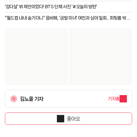
'감다살' 뷔 제안이었다! BTS 단체 사진 '#오늘의 방탄'
"월드컵 내내 숨기더니" 음바페, '금발 미녀' 여친과 심야 밀회... 피팅룸 밖 원
피스 3벌 들고 '현실 남친' 면모
김노을 기자
기자홈
좋아요