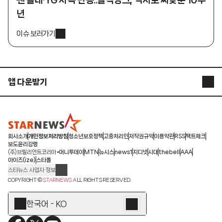
년
이슈 보러가기
앱 다운받기
STARNEWS APP
STARPOLL
회사소개
개인정보처리방침
청소년보호정책
고충처리인
저작권규약
이용약관
RSS
팩트체크
보도윤리강령
(주)브릴리언트코리아
머니투데이
MTN
뉴시스
news1
지디넷
시대
thebell
AAA
아이즈(ize)
스타폴
스타뉴스 사업자 정보
주소: 서울시 종로구 청계천로 11(서린동, 청계한국빌딩)
COPYRIGHT ©
STARNEWS
ALL RIGHTS RESERVED.
발행인/편집인: 박준철
청소년 보호책임자: 문완식
한국어 - KO
등록번호:서울 아01055
등록일:2009.12.10
제호:스타뉴스