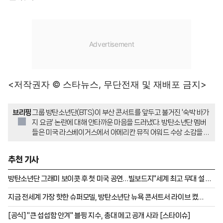
<저작권자 © 스타뉴스, 무단전재 및 재배포 금지>
브리핑
그룹 방탄소년단(BTS)이 부산 콘서트를 앞두고 불거진 '숙박 바가
지 요금' 논란에 대해 안타까운 마음을 드러냈다. 방탄소년단 멤버
들은 미국 라스베이거스에서 아메리칸 뮤직 어워드 수상 소감을 전
하던 중 부산 숙박 업소 관련 뉴스를 언급했다. RM은 "뭐든 길게 봐
야 하는 것 아닌가"라며 적당히 할 것을 당부했고, 다른 멤버들도 아
추천 기사
쉬움과 쓴소리를 전했다.
방탄소년단 그래미 보이콧 후 첫 미국 공연…빌보드지"세계 최고 무대 설 자
격 증명" 엄지척[K-EYES]
지금 전세계 가장 핫한 슈퍼모델, 방탄소년단 뉴욕 콘서트서 라이브 켰
다..."7명다 욕심나는데요"[K-EYES]
[공식] "큰 섭섭함 안겨" 블핑 지수, 총대 메고 공개 사과 [스타이슈]