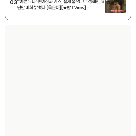
"'예쁜 누나' 손예진과 키스, 실제 술 먹고.." 정해인, 8
03
년만 비화 밝혔다 [옥문아][★밤TView]