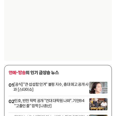
연예-방송
의 인기 급상승 뉴스
[공식] "큰 섭섭함 안겨" 블핑 지수, 총대 메고 공개 사
01
과 [스타이슈]
민호, 반전 학력 공개 "건대 대학원 나와"..기안84
02
"고졸인 줄" 깜짝 [나혼산]