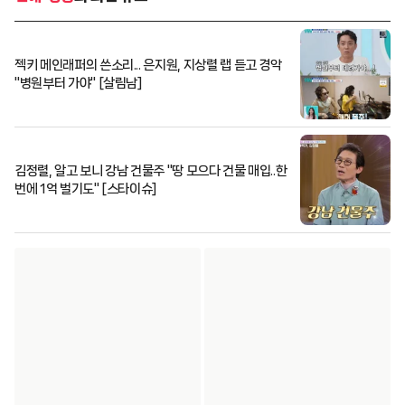
젝키 메인래퍼의 쓴소리... 은지원, 지상렬 랩 듣고 경악
"병원부터 가야" [살림남]
김정렬, 알고 보니 강남 건물주 "땅 모으다 건물 매입..한
번에 1억 벌기도" [스타이슈]