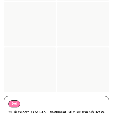
연예
팬 홀대·YG 사옥 난동..블랙핑크, 억지로 짜맞춘 10주