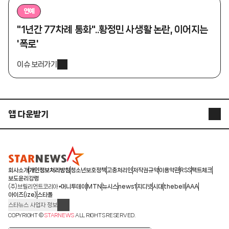
연예
"1년간 77차례 통화"..황정민 사생활 논란, 이어지는
'폭로'
이슈 보러가기
앱 다운받기
STARNEWS APP
STARPOLL
회사소개
개인정보처리방침
청소년보호정책
고충처리인
저작권규약
이용약관
RSS
팩트체크
보도윤리강령
(주)브릴리언트코리아
머니투데이
MTN
뉴시스
news1
지디넷
시대
thebell
AAA
아이즈(ize)
스타폴
스타뉴스 사업자 정보
주소: 서울시 종로구 청계천로 11(서린동, 청계한국빌딩)
COPYRIGHT ©
STARNEWS
ALL RIGHTS RESERVED.
발행인/편집인: 박준철