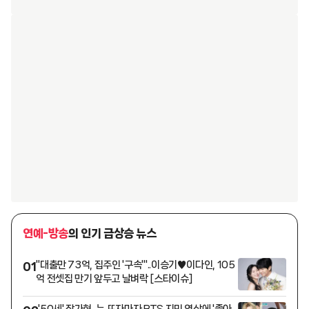
연예-방송
의 인기 급상승 뉴스
"대출만 73억, 집주인 '구속'"..이승기♥이다인, 105
01
억 전셋집 만기 앞두고 날벼락 [스타이슈]
'50세' 장가현, 눈 뜨자마자 BTS 지민 영상에 '좋아