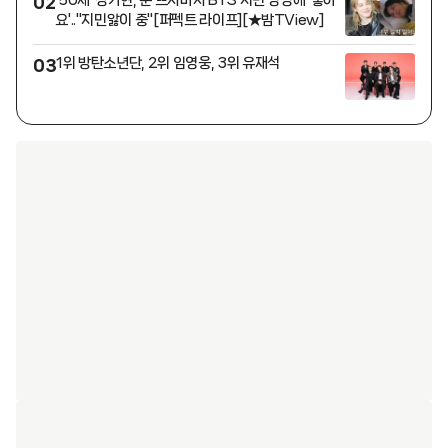
02
요'.."지민앓이 중"[퍼펙트 라이프][★밤TView]
1위 방탄소년단, 2위 임영웅, 3위 유재석
03