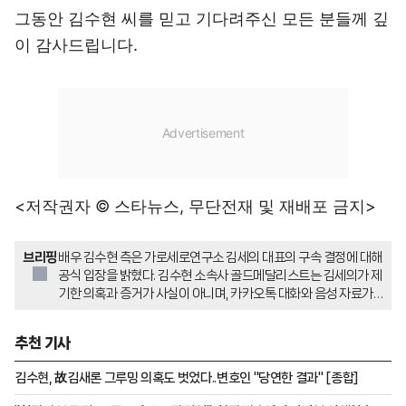
그동안 김수현 씨를 믿고 기다려주신 모든 분들께 깊
이 감사드립니다.
<저작권자 © 스타뉴스, 무단전재 및 재배포 금지>
브리핑
배우 김수현 측은 가로세로연구소 김세의 대표의 구속 결정에 대해
공식 입장을 밝혔다. 김수현 소속사 골드메달리스트는 김세의가 제
기한 의혹과 증거가 사실이 아니며, 카카오톡 대화와 음성 자료가
위변조 및 AI 기술로 조작된 것으로 확인됐다고 전했다. 이에 법원
은 김세의에게 정보통신망법 위반, 스토킹범죄 특례법 위반, 성폭력
추천 기사
범죄 특례법 위반, 협박 등의 혐의로 구속영장을 발부했다.
김수현, 故김새론 그루밍 의혹도 벗었다..변호인 "당연한 결과" [종합]