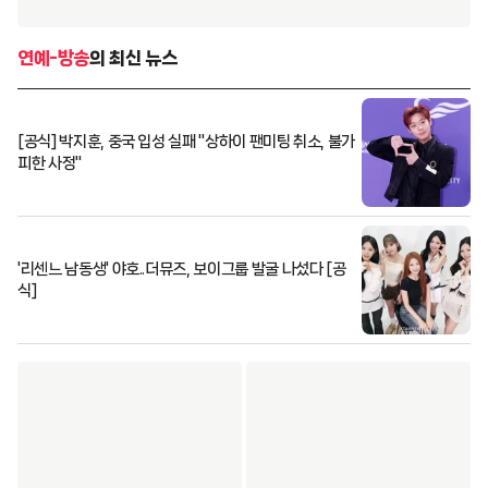
연예-방송
의 최신 뉴스
[공식] 박지훈, 중국 입성 실패 "상하이 팬미팅 취소, 불가
피한 사정"
'리센느 남동생' 야호..더뮤즈, 보이그룹 발굴 나섰다 [공
식]