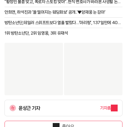
"황정민 불륜 맞고, 폭로자 스토킹 맞아"..현직 변호사가 바라본 사생활 논란
[스타이슈]
안희연, 하석진과 '꿀 떨어지는 웨딩화보' 공개..'♥양재웅 눈 감아'
방탄소년단,테일러 스위프트보다 열흘 빨랐다…'아리랑', 137일만에 40억
스트림[K-EYES]
1위 방탄소년단, 2위 임영웅, 3위 유재석
윤상근 기자
기자홈
좋아요