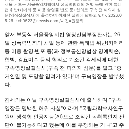
서울 서초구 서울중앙지법에서 성폭력범죄의 처벌 등에 관한 특례
법 위반(카메라 등 이용 촬영물 반포 등) 혐의로 구속 전 피의자 심
문(영장실질심사)에 출석하며 취재진 질의에 답하고 있다. 2026.0
5.26. kch0523@newsis.com /사진=권창회
앞서 부동식 서울중앙지법 영장전담부장판사는 26
일 성폭력범죄의 처벌 등에 관한 특례법 위반(카메라
등 이용 촬영·반포 등)과 정보통신망법상 명예훼손,
협박, 강요미수 등의 혐의로 기소된 김세의에 대한
구속영장실질심사(구속 전 피의자 심문)를 열고 "증
거인멸 및 도망할 염려가 있다"며 구속영장을 발부했
다.
김세의는 이날 구속영장실질심사에 출석하며 "구속
영장은 명백한 허위 사실"이라며 "국립과학수사연구
원이 생성형 인공지능(AI)으로 조작된 녹취록인지 판
단이 불가능하다고 했는데 이를 부정하는 거냐"고 주