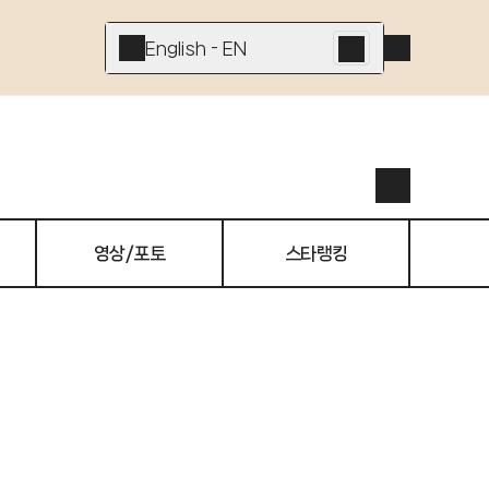
English - EN
영상/포토
스타랭킹