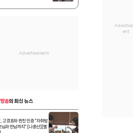
인]
-방송
의 최신 뉴스
, 고경표와 찐친 인증 "자취방
모님과 만남까지" [나혼산][별
]