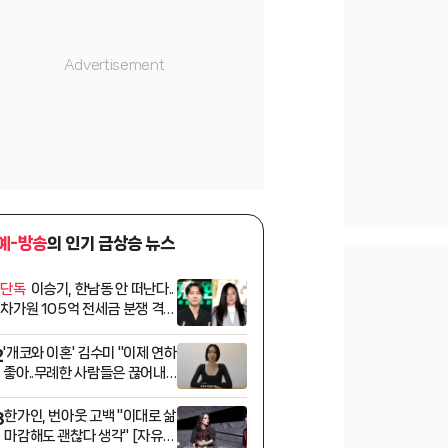
예-방송
의 인기 급상승 뉴스
단독
이승기, 한남동 안 떠난다..
1
차가원 105억 전세금 분쟁 격화
[종합]
'개코와 이혼' 김수미 "이제 연하
2
좋아..무례한 사람들은 끊어내
야" [수미차올라]
한가인, 번아웃 고백 "이대로 삶
3
마감해도 괜찮다 생각" [자유부