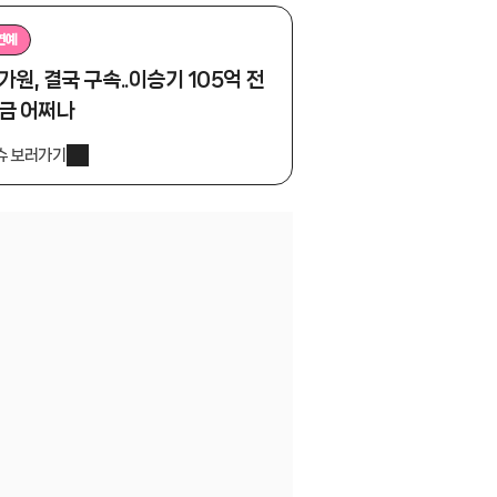
연예
가원, 결국 구속..이승기 105억 전
금 어쩌나
슈 보러가기