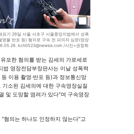
 대표가 26일 서울 서초구 서울중앙지법에서 성폭
촬영물 반포 등) 혐의로 구속 전 피의자 심문(영장
.26. kch0523@newsis.com /사진=권창회
 유포한 혐의를 받는 김세의 가로세로
앙지법 영장전담부장판사는 이날 성폭력
 등 이용 촬영·반포 등)과 정보통신망
로 기소된 김세의에 대한 구속영장실질
인멸 및 도망할 염려가 있다"며 구속영장
"혐의는 하나도 인정하지 않는다"고