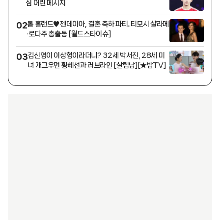
심 어린 메시지
톰 홀랜드♥젠데이아, 결혼 축하 파티..티모시 샬라메
02
·로다주 총출동 [월드스타이슈]
김신영이 이상형이라더니? 32세 박서진, 28세 미
03
녀 개그우먼 황혜선과 러브라인 [살림남][★밤TV]