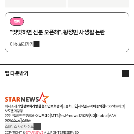
연예
"떳떳하면 신분 오픈해"..황정민 사생활 논란
이슈 보러가기
앱 다운받기
STARNEWS APP
STARPOLL
회사소개
개인정보처리방침
청소년보호정책
고충처리인
저작권규약
이용약관
RSS
팩트체크
보도윤리강령
(주)브릴리언트코리아
머니투데이
MTN
뉴시스
news1
지디넷
시대
thebell
AAA
아이즈(ize)
스타폴
스타뉴스 사업자 정보
주소: 서울시 종로구 청계천로 11(서린동, 청계한국빌딩)
COPYRIGHT ©
STARNEWS
ALL RIGHTS RESERVED.