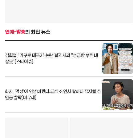
연예-방송
의 최신 뉴스
김희철, '거꾸로 태극기' 논란 결국 사과 "성급함 부른 내
잘못"[스타이슈]
화사, '먹성'이 인생 바꿨다..급식소 인사 잘하다 뮤지컬 주
인공 발탁[미우새]