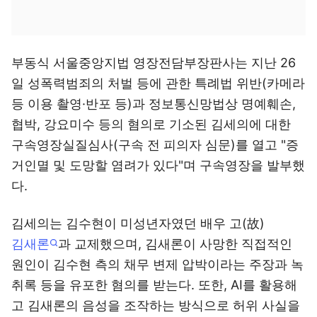
부동식 서울중앙지법 영장전담부장판사는 지난 26
일 성폭력범죄의 처벌 등에 관한 특례법 위반(카메라
등 이용 촬영·반포 등)과 정보통신망법상 명예훼손,
협박, 강요미수 등의 혐의로 기소된 김세의에 대한
구속영장실질심사(구속 전 피의자 심문)를 열고 "증
거인멸 및 도망할 염려가 있다"며 구속영장을 발부했
다.
김세의는 김수현이 미성년자였던 배우 고(故)
김새론
과 교제했으며, 김새론이 사망한 직접적인
원인이 김수현 측의 채무 변제 압박이라는 주장과 녹
취록 등을 유포한 혐의를 받는다. 또한, AI를 활용해
고 김새론의 음성을 조작하는 방식으로 허위 사실을