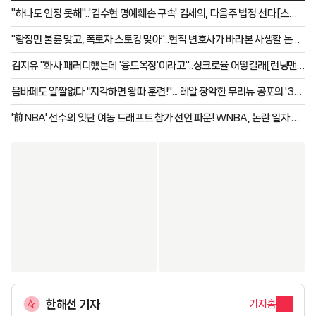
"하나도 인정 못해"..'김수현 명예훼손 구속' 김세의, 다음주 법정 선다[스타
이슈]
"황정민 불륜 맞고, 폭로자 스토킹 맞아"..현직 변호사가 바라본 사생활 논란
[스타이슈]
김지유 "화사 패러디했는데 '융드옥정'이라고"..싱크로율 어떻길래[런닝맨]
[별별TV]
음바페도 얄짤없다 "지각하면 왕따 훈련!"... 레알 장악한 무리뉴 공포의 '3대
금지령' 실시 "식사도 통제"
'前 NBA' 선수의 잇단 여농 드래프트 참가 선언 파문! WNBA, 논란 일자 트
랜스젠더 규정 논의 나선다
한해선 기자
기자홈