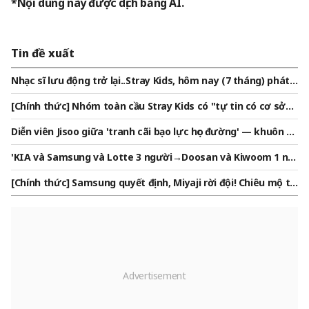
*Nội dung này được dịch bằng AI.
Tin đề xuất
Nhạc sĩ lưu động trở lại..Stray Kids, hôm nay (7 tháng) phát
hành 'THIS & THAT'
[Chính thức] Nhóm toàn cầu Stray Kids có "tự tin có cơ sở"
— "'THIS & THAT', album không có hối tiếc"
Diễn viên Jisoo giữa 'tranh cãi bạo lực học đường' — khuôn m
ặt thay đổi hoàn toàn sau khi rời Hàn Quốc..bị phát hiện tại t
'KIA và Samsung và Lotte 3 người→Doosan và Kiwoom 1 ng
rung tâm mua sắm Philippines [Star Issue]
ười→LG và Hanwha và SSG và NC và KT 0 người' Danh sách c
[Chính thức] Samsung quyết định, Miyaji rời đội! Chiêu mộ ta
uối cùng những người hợp đơn vị bóng chày Quân đội 'Tổng
y phải Miyamori Satoshi 'xuất thân từ Rakuten Nhật Bản'
cộng 11 người' được công bố