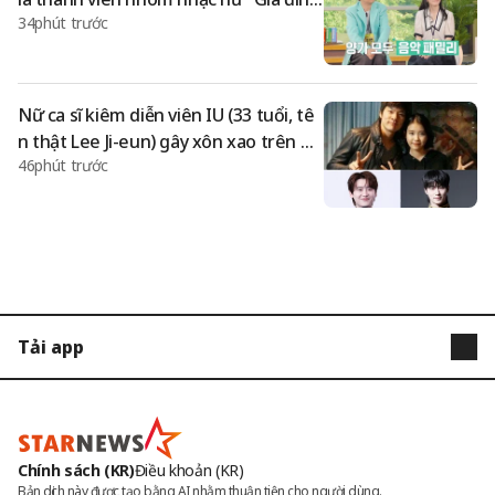
34phút trước
âm nhạc hoàn toàn" [Hae-tu]
Nữ ca sĩ kiêm diễn viên IU (33 tuổi, tê
n thật Lee Ji-eun) gây xôn xao trên m
46phút trước
ạng xã hội khi chia sẻ tình hình gần đâ
y — cô đã "triệu tập" ba nam diễn viê
n: bạn trai cũ Lee Jong-suk, Jang Ki-ha,
và bạn trai hiện tại Byeon Woo-seo
k...'Sức hút quỷ quái' của IU [Vấn đề sa
o]
Tải app
STARNEWS
STARPOLL
Chính sách (KR)
Điều khoản (KR)
Bản dịch này được tạo bằng AI nhằm thuận tiện cho người dùng.
