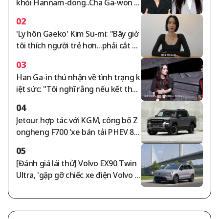
khỏi Hannam-dong..Cha Ga-won tr
anh chấp tiền thuê nhà 105 tỷ won
02
leo thang [tổng hợp]
'Ly hôn Gaeko' Kim Su-mi: "Bây giờ
tôi thích người trẻ hơn...phải cắt đ
ứt mối quan hệ với những người v
03
ô lễ" [Su-mi's Tea]
Han Ga-in thú nhận về tình trạng k
iệt sức: "Tôi nghĩ rằng nếu kết thúc
cuộc sống ở trạng thái này cũng k
04
hông sao" [Phụ nữ tự do]
Jetour hợp tác với KGM, công bố Z
ongheng F700 'xe bán tải PHEV 89
2 mã lực'
05
[Đánh giá lái thử] Volvo EX90 Twin
Ultra, 'gặp gỡ chiếc xe điện Volvo t
ốt nhất'