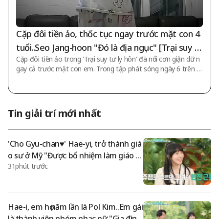
Cặp đôi tiền ảo, thốc tục ngay trước mặt con 4
tuổi..Seo Jang-hoon "Đó là địa ngục" [Trại suy t
Cặp đôi tiền ảo trong 'Trại suy tư ly hôn' đã nổi cơn giận dữ n
ư ly hôn]
gay cả trước mặt con em. Trong tập phát sóng ngày 6 trên c
hương trình giải trí JTBC 'Trại suy tư ly hôn', đã tiến hành điều
tra công việc nhà và tư vấn giải pháp cho cặp đôi tiền ảo thế
hệ 23. Hôm đó, Seo Jang-hoon nói về cặp đôi tiền ảo: "Chồng
có lỗi khi nợ nần, nhưng dù sao thì cũng khó có thể hiểu được
Tin giải trí mới nhất
vợ một cách hợp lý". Trong đoạn video tiếp theo, hình ảnh cặ
p vợ chồng tiếp tục thốc tục trước mặt các con được phác họa.
Con thứ
'Cho Gyu-chan♥' Hae-yi, trở thành giá
o sư ở Mỹ "Được bổ nhiệm làm giáo s
31phút trước
ư Khoa Tiếng Anh" [Hae-tu][별별TV]
Hae-i, em họ năm lần là Pol Kim..Em gái
là thành viên nhóm nhạc nữ "Gia đình