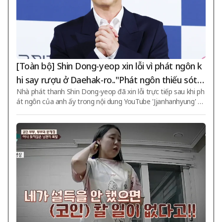
[Toàn bộ] Shin Dong-yeop xin lỗi vì phát ngôn k
hi say rượu ở Daehak-ro.."Phát ngôn thiếu sót t
Nhà phát thanh Shin Dong-yeop đã xin lỗi trực tiếp sau khi ph
ập trung vào những lời đùa"
át ngôn của anh ấy trong nội dung YouTube 'Jjanhanhyung' gâ
y tranh cãi. Shin Dong-yeop đã công bố một tuyên bố chính t
hức vào ngày 6, nói rằng "Tôi xin lỗi chân thành từ tận đáy lòn
g với tất cả những người đã bị tổn thương và thất vọng vì nh
ững phát ngôn hấp tấp của tôi trong bài phát sóng 'Jjanhanhy
ung' gần đây". Anh ấy nhấn mạnh tình yêu và sự tôn trọng đối
với Daehak-ro. Shin Dong-yeop nói rằng "Daehak-ro là một k
hông gian rất ý ngh