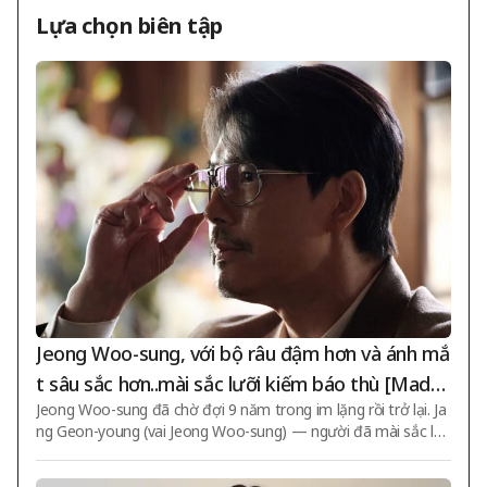
Lựa chọn biên tập
Jeong Woo-sung, với bộ râu đậm hơn và ánh mắ
t sâu sắc hơn..mài sắc lưỡi kiếm báo thù [Made i
Jeong Woo-sung đã chờ đợi 9 năm trong im lặng rồi trở lại. Ja
n Korea Season 2]
ng Geon-young (vai Jeong Woo-sung) — người đã mài sắc lư
ỡi kiếm báo thù hướng tới Baek Ki-tae (vai Hyun Bin) — đã nắ
m bắt cơ hội phản công. Loạt phim gốc của Disney+ 'Made in