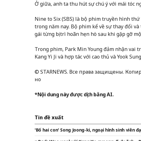
Ở giữa, anh ta thu hút sự chú ý với mái tóc n
Nine to Six (SBS) là bộ phim truyền hình th
trong năm nay. Bộ phim kể về sự thay đổi và
gái từng bị trì hoãn hẹn hò sau khi gặp gỡ mộ
Trong phim, Park Min Young đảm nhận vai trò
Kang Yi Ji và hợp tác với cao thủ và Yook Sung
© STARNEWS. Все права защищены. Копи
но
*Nội dung này được dịch bằng AI.
Tin đề xuất
'Bố hai con' Song Joong-ki, ngoại hình sinh viên đạ