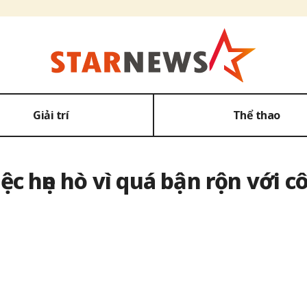
Giải trí
Thể thao
c hẹn hò vì quá bận rộn với cô