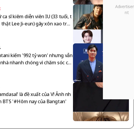
3
 ca sĩ kiêm diễn viên IU (33 tuổi, t
 thật Lee Ji-eun) gây xôn xao trên
ng xã hội khi chia sẻ tình hình gầ
đây — cô đã "triệu tập" ba nam di
 viên: bạn trai cũ Lee Jong-suk, Ja
4
 Ki-ha, và bạn trai hiện tại Byeon
tani kiếm '992 tỷ won' nhưng vẫn
o-seok...'Sức hút quỷ quái' của I
 nhà nhanh chóng vì chăm sóc co
[Vấn đề sao]
 không có chuyện chỉ mẹ chăm con!
a gia đình mua Bentley 500 triệu
n cho gia đình → hãy xem sự tiết
5
ệm
amdasal' là đề xuất của V! Ảnh nh
 BTS '#Hôm nay của Bangtan'