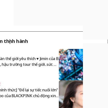
in thịnh hành
1
àn thế giới yêu thích ♥ Jimin của B
, hậu trường tour thế giới..sức hấ
dẫn lộng lẫy được lật ngược
2
hính thức] "Để lại sự tiếc nuối lớn"
soo của BLACKPINK chủ động xin l
 công khai [StarIssue]