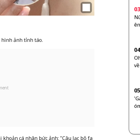
0
Nữ
ên
mạ
n 
hình ảnh tỉnh táo.
ễn
0
ng
Oh
Wo
về
U 
n,
Ch
wo
0
ki
'G
óm
i khoản cá nhân bức ảnh: "Câu lạc bộ fa