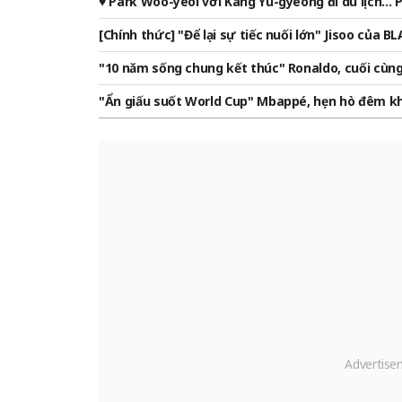
♥ Park Woo-yeol với Kang Yu-gyeong đi du lịch...
n trai nướng thịt
[Chính thức] "Để lại sự tiếc nuối lớn" Jisoo của B
ue]
"10 năm sống chung kết thúc" Ronaldo, cuối cùng 
iếc nhẫn trị giá 57 tỷ won "từ nhân viên bán hàng
"Ẩn giấu suốt World Cup" Mbappé, hẹn hò đêm khuy
won"
áy một mảnh ngoài phòng thử đồ 'như bạn trai b