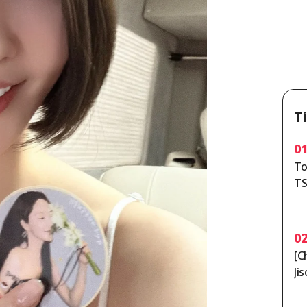
T
0
To
TS
p 
0
[C
Ji
ỗi