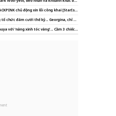
 Park Woo-yeol, đeo nhẫn và khoảnh khắc bạ
LACKPINK chủ động xin lỗi công khai [StarIss
tổ chức đám cưới thế kỷ... Georgina, chỉ ch
 Gucci trở thành phu nhân trị giá 1 nghìn tỷ
a với 'nàng xinh tóc vàng'... Cầm 3 chiếc v
ình thường'