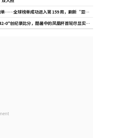
了双人照”
d 榜单……全球榜单成功进入第 159 周，刷新“亚洲
42-0"创纪录比分，酷暑中的凤凰杯首轮尽显实力