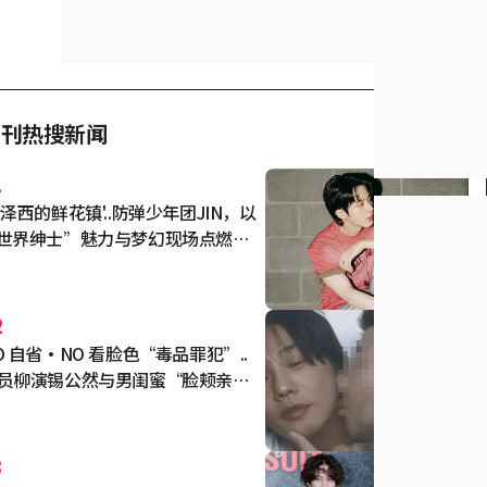
日刊热搜新闻
1
新泽西的鲜花镇'..防弹少年团JIN，以
世界绅士”魅力与梦幻现场点燃全
粉丝热情
2
O 自省·NO 看脸色“毒品罪犯”..
员柳演锡公然与男闺蜜“脸颊亲
” “我爱你”恋情曝光 [明星话题]
3