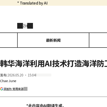
* Translated by AI
ZH
最新新闻
韩华海洋利用AI技术打造海洋防
发布
:
2026.05.20 ・ 15:04
Chae June
添加为 常用来源
*此内容由AI翻译生成。