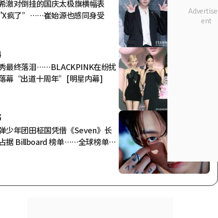
希澈对倒挂的国庆太极旗横幅表
"X疯了”……崔始源也感同身受
4
秀最终落泪……BLACKPINK在纷扰
落幕“出道十周年”[明星内幕]
5
弹少年团田柾国凭借《Seven》长
占据 Billboard 榜单……全球榜单成
进入第 159 周，刷新“亚洲首次、
长记录”