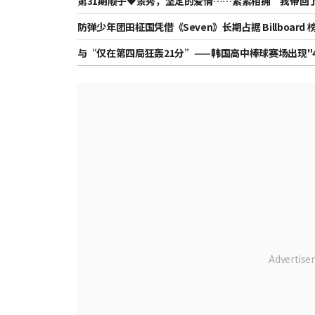
第31期顺子♥景秀，坚定的爱情……紧紧相拥“我带回
防弹少年团田柾国凭借《Seven》长期占据 Billboar
首次、最长记录”
与“仅在第四局狂轰21分”——韩国高中棒球赛场出现"
差距