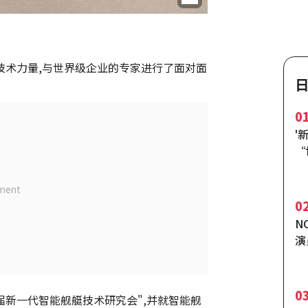
阱技术力量,与世界级企业的专家进行了面对面
0
'
“
球
0
N
演
亲
0
届新一代智能舰艇技术研究会",并就智能舰