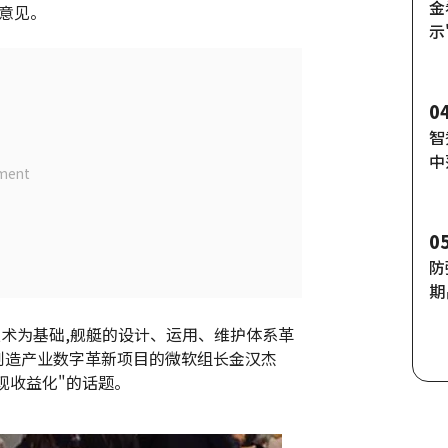
金
意见。
示
0
智
中
0
防
期
功
技术为基础,舰艇的设计、运用、维护体系革
最
种制造产业数字革新项目的微软组长金汉杰
实现收益化"的话题。