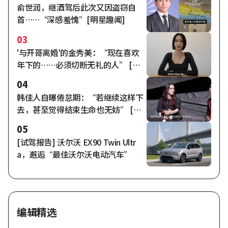
俞世润，继酒驾后此次又因盗窃自
首……“深感羞愧”[明星趣闻]
03
'与开哥离婚'的金秀美：“现在喜欢
年下的……必须切断无礼的人” [秀
米车奥拉]
04
韩佳人自曝倦怠期：“若继续这样下
去，甚至觉得结束生命也无妨” [自
由夫人]
05
[试驾报告] 沃尔沃 EX90 Twin Ultr
a，邂逅“最佳沃尔沃电动汽车”
编辑精选