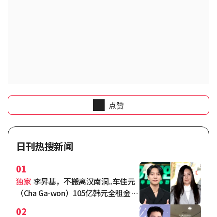
点赞
日刊热搜新闻
01
独家
李昇基，不搬离汉南洞..车佳元
（Cha Ga-won）105亿韩元全租金纠
纷激化[综合]
02