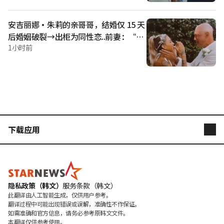
安吉丽娜·朱莉的亲哥哥，结婚仅 15 天
后婚姻破裂→出柜为同性恋..前妻：“我
的伴侣”表示支持 [★好莱坞]
1小时前
下载应用
STARNEWS
STARPOLL
隐私政策（韩文）
服务条款（韩文）
此翻译由人工智能生成，仅供用户参考。

翻译过程中可能出现错误或误解，准确性不作保证。

如需准确和官方信息，请务必参考原韩文文件。

本翻译仅供参考使用。