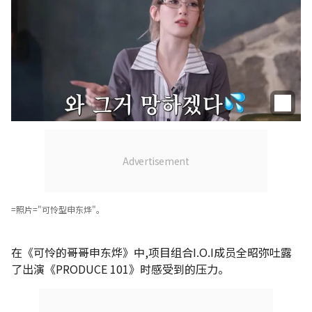
=照片="可怜型申东烨"。
在《可怜的哥哥申东烨》中,项目组合I.O.I成员全昭弥吐露
了出演《PRODUCE 101》时感受到的压力。