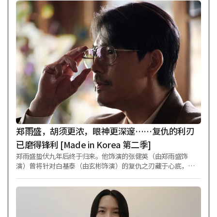
郑雨盛，胡须更浓，眼神更深邃……复仇的利刃
已磨得锋利 [Made in Korea 第二季]
郑雨盛蛰伏九年后终于归来。他饰演的张健英（由郑雨盛饰
演）曾将针对白基泰（由玄彬饰演）的复仇之刃藏于心底，如
今终于抓住了反击的机会。 Disney+原创剧集《Made in Korea
第二季》（导演禹民镐）公开了角色剧照，预告“张健英”以
联合搜查本部特任顾问身份回归后的精彩表现。 《Made in Kor
ea 第二季》讲述九年后，怀揣更大欲望、疯狂奔走的“白基
泰”那岌岌可危的旅程，是一部黑色风格剧集。在第二季预告