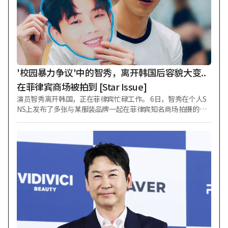
示：“应该喜欢年下的吧。我决定以后就找年下的了。”随后
她用手遮住了脸，迅速跳到了下一个问题。 另一方面，金秀美
与比她小两岁的嘻哈组合Dynamic Duo成员开哥于2011年结
婚，育有一子一女，但已于今年1月传出婚姻破裂的消息。
'校园暴力争议'中的智秀，离开韩国后容貌大变..
在菲律宾商场被拍到 [Star Issue]
演员智秀离开韩国，正在菲律宾忙碌工作。 6日，智秀在个人S
NS上发布了多张与某服装品牌一起在菲律宾知名商场拍摄的照
片。 照片中的智秀即使在恶劣天气下，也向前来迎接的粉丝们
挥手致意，露出灿烂笑容。她身穿白色T恤搭配休闲深色牛仔夹
克，尽管装扮朴素自然，却凭借高挑的身材和特有的明朗眼笑
与粉丝互动。 她还手持印有自己大幅头像、看似粉丝所赠的扇
子，留下了认证照。其视觉形象与在韩国活动时大不相同，引
人注目。 此前，智秀在2021年3月KBS 2TV电视剧《月亮升起的
河流》播出至第6集时，卷入校园暴力嫌疑风波。此后，智秀承
认部分加害事实，从《月亮升起的河流》中退出。制作公司从
第7集起启用罗人友作为替身进行重拍。 最终，制作公司向智秀
当时的经纪公司KEYSTONE提起诉讼，要求赔偿因重拍产生的
额外制作费等共计30亿韩元。一审认定KEYSTONE需承担损害