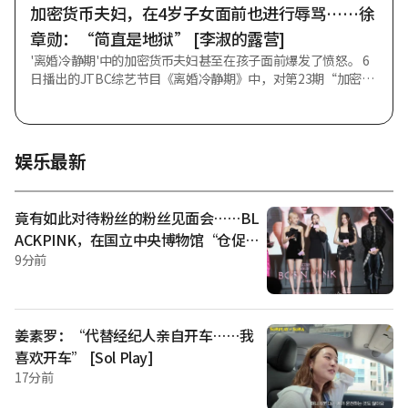
不演音乐剧。音乐剧是在大剧场演出的，所以在大学路上演的
加密货币夫妇，在4岁子女面前也进行辱骂……徐
只是小剧场音乐剧。那种情况甚至不需要麦克
章勋：“简直是地狱” [李淑的露营]
'离婚冷静期'中的加密货币夫妇甚至在孩子面前爆发了愤怒。 6
日播出的JTBC综艺节目《离婚冷静期》中，对第23期“加密货
币夫妇”进行了家务调查和咨询解决方案的推进。 当天，徐章
勋就加密货币夫妇表示：“丈夫欠债确实是错误，但无论如何
（对妻子）也难以用常理理解。” 随后的视频中描绘了夫妻二
人在孩子面前持续进行辱骂的场景。4岁的长子看到母亲靠近便
娱乐最新
后退，并说“别过来”。对此，徐章勋表示：“孩子很害怕，
是怕妈妈”，感到十分遗憾。 丈夫说道：“希望不要在孩子面
前说那么过分的话。还说‘你爸爸是个垃圾’之类的话。至少
竟有如此对待粉丝的粉丝见面会……BL
希望妻子不要在孩子面前那样做。”然而，丈夫也在孩子面前
ACKPINK，在国立中央博物馆“仓促”
爆发了情绪。 徐章勋感叹道：“简直是地狱。”孩子甚至模仿
举办 10 周年活动 [明星话题]
9分前
了夫妻二人的样子。此外，据悉孩子的抽动症状也加重了。 妻
子表示：“看了视频我明白了。孩子对我说‘别过来’。我很
后悔。”
姜素罗：“代替经纪人亲自开车……我
喜欢开车” [Sol Play]
17分前