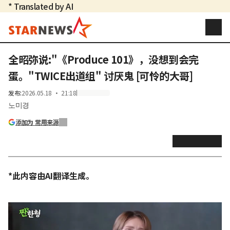
* Translated by AI
全昭弥说:"《Produce 101》，没想到会完
蛋。"TWICE出道组" 讨厌鬼 [可怜的大哥]
发布
:
2026.05.18 ・ 21:18
노미경
添加为 常用来源
*此内容由AI翻译生成。