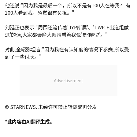
他还说:"因为我是最后一个，所以不是有100人在等我？ 有
100人看到我，感觉很有负担。"
刘延正也表示:"周围还流传着'JYP所属'、'TWICE出道组做
过'的话,大家都会睁大眼睛看着我说'是他吗?'。"
对此,全昭弥坦言:"因为我在有认知度的情况下参赛,所以受
到了一些讨厌。"
© STARNEWS. 未经许可禁止转载或再分发
*此内容由AI翻译生成。