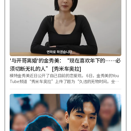
片发布后引发爆炸性反响之际，该剧又公开了展现郑雨盛强烈
存在感的角色剧照。 从电影《首尔之春》《阿修罗》《王者》
《铁雨1、2》《证人》《狩猎》《保护者》，到电视剧《请告
诉我你爱我》，在诸多风格各异的作品中活跃过的郑雨盛，将
以联合搜查本部特任顾问“张健英”的身份回归。第一季中，
他以近乎疯狂的执念与“白基泰”展开激烈对峙；第二季中，
历经九年时光洗礼的“张健英”将发起反击，试图让一切回到
原点。 此次公开的角色剧照并未展现第一季中因败给“白基
泰”而被剥夺检察官职务、神情苦涩的“张健英”，而是呈现
出更加锐利冷峻的氛围。 浓密的胡须与深邃的眼神中，不仅刻
'与开哥离婚'的金秀美：“现在喜欢年下的……必
画出岁月流逝的痕迹，更承载着九年坚守的
须切断无礼的人” [秀米车奥拉]
模特金秀美近日公开了自己目前的恋爱观。 6日，金秀美的You
Tube频道“秀米车奥拉”上传了题为“久违的无物时间。全部
告诉大家！金秀美的Q&A"的视频。 当天，金秀美回答了粉丝们
的多个问题。关于自己的身高和体重，她表示：“身高166厘
米，目前体重47公斤。最近瘦了一点。” 当被问及今年买到的
“宝藏好物”时，她回答是“充电宝”，并提到女儿泰伊（Tae
-i）使用得太频繁导致弄脏了。 "面对无礼地指责他人的人该如
何应对？”这一问题出现后，金秀美回答：“我觉得必须切断
那些给自己带来伤害、压力和无礼对待的人，不管对方是
谁。” 当被问及“喜欢年上、同龄还是年下”时，金秀美表