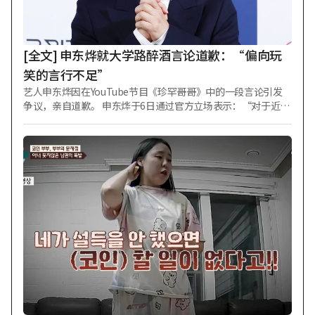
赔偿责任，判决其支付约14亿2000万韩元。但在二审中，法院
重新评估了损失金额等，将赔偿额降至约8亿8000万韩元。 此
后，KEYSTONE向最高法院提起上诉，但上月撤回上诉，二审
判决因此正式生效。
[全文] 申东烨就大学路醉酒言论道歉：“偏向玩
笑的言行不足”
艺人申东烨因在YouTube节目《珍罕哥哥》中的一段言论引发
争议，亲自道歉。 申东烨于6日通过官方立场表示：“对于近期
在《珍罕哥哥》节目中因我轻率的言行而受到伤害和失望的所
有人，我真诚地低头致歉。” 他强调了自己对大学路的热爱与
尊重。申东烨称：“对我而言，大学路是非常有意义且特殊的
空间”，“我在大学路观看了《地铁1号线》、《寻找金钟旭》
等无数名作，深受触动并感动不已”。 随后补充道：“因此，
我一直对大学路的舞台和表演艺术怀有热爱与尊重之心。” 申
东烨解释说：“在节目中与出演嘉宾对话的过程中，过于偏向
玩笑性质的互动，未能顾及现场的实际环境以及众多工作人员
的辛劳，说了轻率的话。” 他接着表示：“对于因我不足的言
行而感到不适和受伤的所有人，我再次从心底深表歉意”，并
承诺“今后在任何场合都将更加谨慎地注意言行，并对创造舞
台艺术的人们始终保持谦逊之心”。 此前，3日公开的YouTube
频道《珍罕哥哥 申东烨》中，申东烨在与嘉宾Boom、Nucksal
交谈时提及音乐剧。他说：“大学路总体上小剧场较多，所以