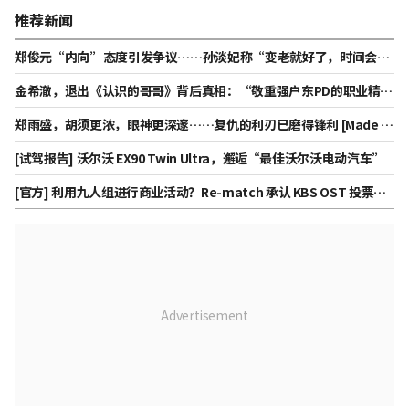
推荐新闻
郑俊元“内向”态度引发争议……孙淡妃称“变老就好了，时间会解
决一切”
金希澈，退出《认识的哥哥》背后真相：“敬重强户东PD的职业精
神……感到已达极限”[给南]
郑雨盛，胡须更浓，眼神更深邃……复仇的利刃已磨得锋利 [Made in
Korea 第二季]
[试驾报告] 沃尔沃 EX90 Twin Ultra，邂逅“最佳沃尔沃电动汽车”
[官方] 利用九人组进行商业活动？Re-match 承认 KBS OST 投票欺
诈争议