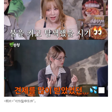
=照片="可怜型申东烨"。