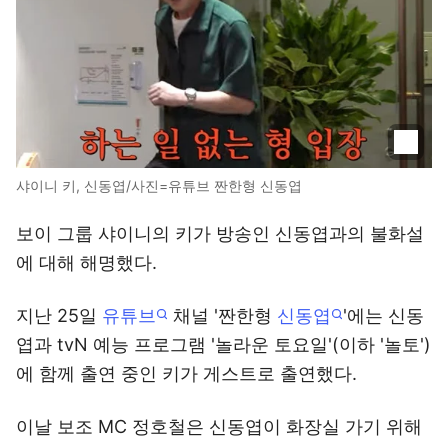
샤이니 키, 신동엽/사진=유튜브 짠한형 신동엽
보이 그룹 샤이니의 키가 방송인 신동엽과의 불화설
에 대해 해명했다.
지난 25일
유튜브
채널 '짠한형
신동엽
'에는 신동
엽과 tvN 예능 프로그램 '놀라운 토요일'(이하 '놀토')
에 함께 출연 중인 키가 게스트로 출연했다.
이날 보조 MC 정호철은 신동엽이 화장실 가기 위해