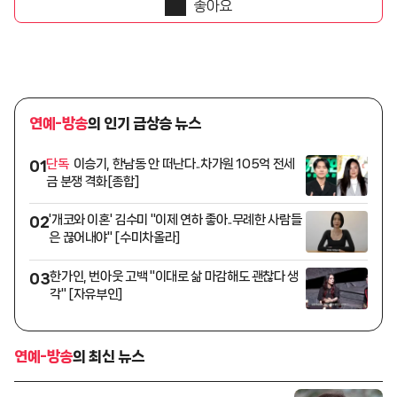
좋아요
연예-방송
의 인기 급상승 뉴스
단독
이승기, 한남동 안 떠난다..차가원 105억 전세
01
금 분쟁 격화[종합]
'개코와 이혼' 김수미 "이제 연하 좋아..무례한 사람들
02
은 끊어내야" [수미차올라]
한가인, 번아웃 고백 "이대로 삶 마감해도 괜찮다 생
03
각" [자유부인]
연예-방송
의 최신 뉴스