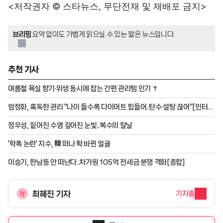
<저작권자 © 스타뉴스, 무단전재 및 재배포 금지>
브리핑
요약 없이도 가볍게 읽으실 수 있는 짧은 뉴스입니다.
추천 기사
여름철 욕실 향기·위생 동시에 잡는 간편 관리템 인기 ↑
엄정화, 혹독한 관리 "나이 들수록 다이어트 힘들어..탄수·설탕 끊어"[인터뷰
③]
정우성, 짙어진 수염 깊어진 눈빛..복수의 칼날
'학폭 논란' 지수, 韓 떠나 확 바뀐 얼굴
이승기, 한남동 안 떠난다..차가원 105억 전세금 분쟁 격화[종합]
최혜진 기자
기자홈