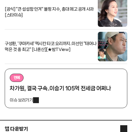
[공식] "큰 섭섭함 안겨" 블핑 지수, 총대 메고 공개 사과
[스타이슈]
구성환, '쿠마카세' 멕시칸 타코 요리까지..이선민 "태어나
먹은 것 중 최고" [나혼산][★밤TView]
연예
차가원, 결국 구속..이승기 105억 전세금 어쩌나
이슈 보러가기
앱 다운받기