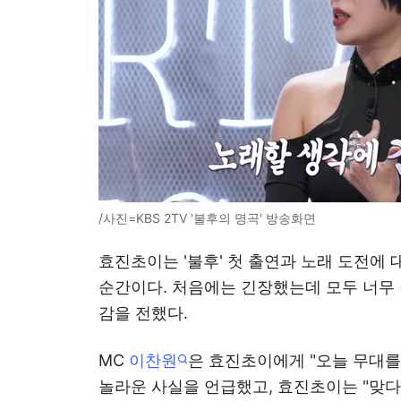
/사진=KBS 2TV '불후의 명곡' 방송화면
효진초이는 '불후' 첫 출연과 노래 도전에 
순간이다. 처음에는 긴장했는데 모두 너무
감을 전했다.
MC
이찬원
은 효진초이에게 "오늘 무대를
놀라운 사실을 언급했고, 효진초이는 "맞다.