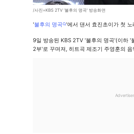
/사진=KBS 2TV '불후의 명곡' 방송화면
'
불후의 명곡
'에서 댄서 효진초이가 첫 노
9일 방송된 KBS 2TV '불후의 명곡'(이하 
2부'로 꾸며져, 히트곡 제조기 주영훈의 음