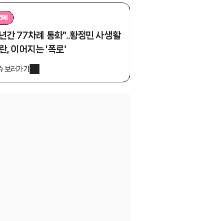
연예
1년간 77차례 통화"..황정민 사생활
란, 이어지는 '폭로'
슈 보러가기