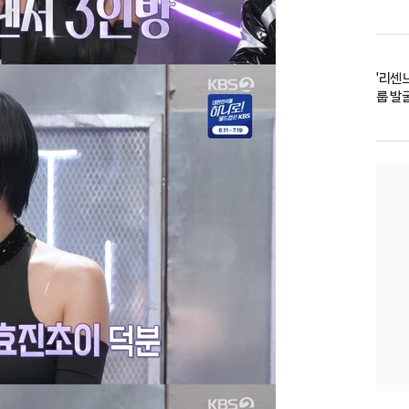
'리센
룹 발