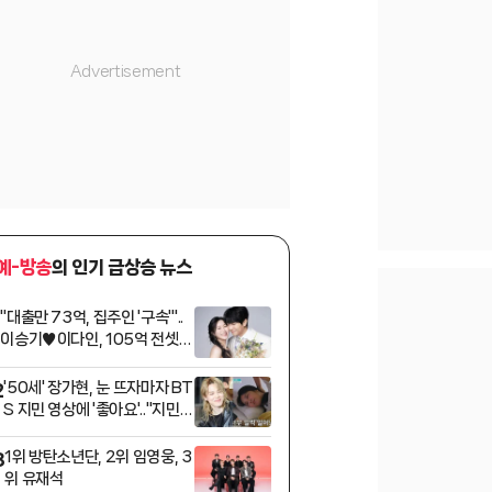
예-방송
의 인기 급상승 뉴스
"대출만 73억, 집주인 '구속'"..
1
이승기♥이다인, 105억 전셋집
만기 앞두고 날벼락 [스타이슈]
'50세' 장가현, 눈 뜨자마자 BT
2
S 지민 영상에 '좋아요'.."지민앓
이 중"[퍼펙트 라이프][★밤T
View]
1위 방탄소년단, 2위 임영웅, 3
3
위 유재석