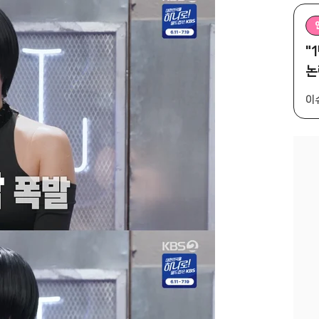
"
논
이