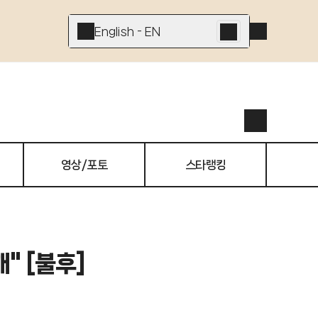
English - EN
영상/포토
스타랭킹
" [불후]