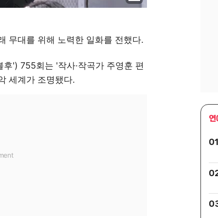
래 무대를 위해 노력한 일화를 전했다.
'불후') 755회는 '작사·작곡가 주영훈 편
악 세계가 조명됐다.
연
0
0
0