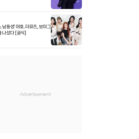
느 남동생' 야호..더뮤즈, 보이그
굴 나섰다 [공식]