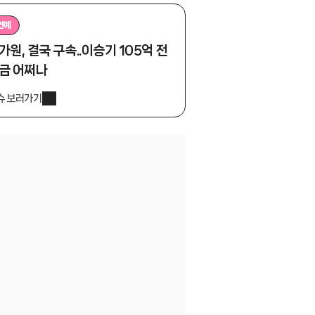
연예
가원, 결국 구속..이승기 105억 전
금 어쩌나
슈 보러가기