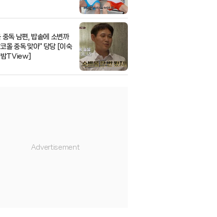
 중독 남편, 밥솥에 소변까
알코올 중독 맞아" 당당 [이숙
★밤TView]