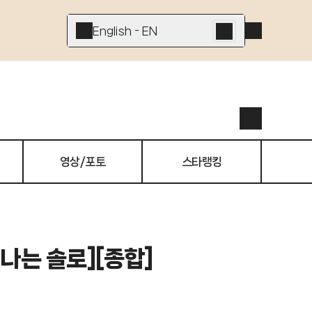
English - EN
영상/포토
스타랭킹
[나는 솔로][종합]