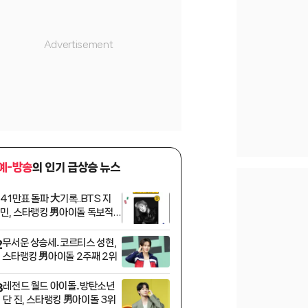
예-방송
의 인기 급상승 뉴스
41만표 돌파 大기록..BTS 지
1
민, 스타랭킹 男아이돌 독보적 1
위
무서운 상승세..코르티스 성현,
2
스타랭킹 男아이돌 2주째 2위
레전드 월드 아이돌..방탄소년
3
단 진, 스타랭킹 男아이돌 3위