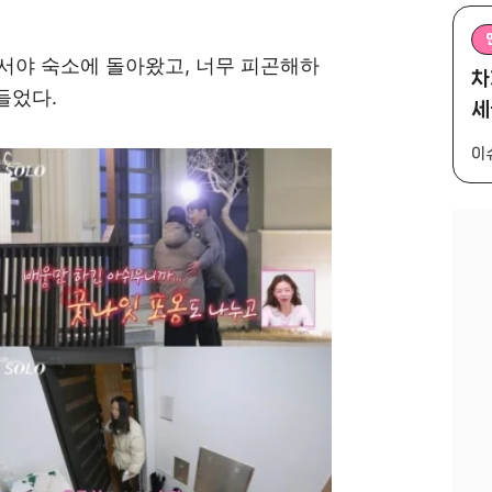
돼서야 숙소에 돌아왔고, 너무 피곤해하
차
들었다.
세
이