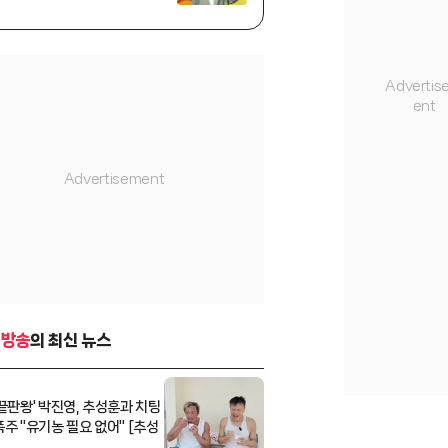
-방송
의 최신 뉴스
 끝판왕' 박진영, 추성훈과 치팅
폭주 "유기농 필요 없어" [추성