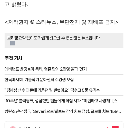
고 밝혔다.
<저작권자 © 스타뉴스, 무단전재 및 재배포 금지>
브리핑
요약 없이도 가볍게 읽으실 수 있는 짧은 뉴스입니다.
추천 기사
에버랜드 반딧불이 축제, 열흘 만에 2만명 돌파 '인기'
한국마사회, 가을학기 문화센터 수강생 모집
"김혜성 선수 때문에 키움팬 될 뻔했어요" 덕수고 5툴 유격수
'10주년' 블랙핑크, 섭섭했던 팬들에게 직접 사과.."미안하고 사랑해" [스타
이슈]
방탄소년단 정국, 'Seven'으로 빌보드 장기 차트 점령..글로벌 차트 159주
진입 성공 '亞최초·최장 기록 경신'