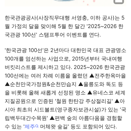
한국관광공사(사장직무대행 서영충, 이하 공사)는 5
월 가정의 달을 맞이해 5월 한 달간 '2025~2026 한
국관광 100선' 스탬프투어 이벤트를 연다.
'한국관광 100선'은 2년마다 대한민국 대표 관광명소
100개를 엄선하는 사업으로, 2015년부터 국내여행
버킷리스트를 제시하고 있다. 2025~2026 한국관광
100선에는 여러 차례 이름을 올렸던 ▲전주한옥마을
▲순천만국가정원&순천만습지 ▲울릉도와 독도 등
을 비롯해 올해 새롭게 선정된 명소 ▲유네스코 세계
지질공원으로 인증된 '철원 한탄강 주상절리길' ▲아
시아 최초의 시드볼트(영구종자보관시설)가 있는 '국
립백두대간수목원' ▲편백 숲의 아름다움을 경험할
수 있는 '
제주
머체왓 숲길' 등도 포함되어 있다.