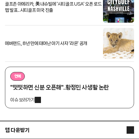
골프존 아메리카, 美 내슈빌에 '시티골프 USA' 오픈 로드
맵 발표...시티골프 미국 진출
에버랜드, 8년 만에 태어난 아기 사자 '라온' 공개
연예
"떳떳하면 신분 오픈해"..황정민 사생활 논란
이슈 보러가기
앱 다운받기