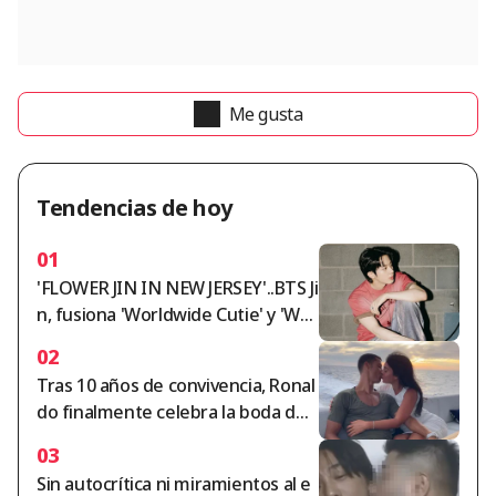
Me gusta
Tendencias de hoy
01
'FLOWER JIN IN NEW JERSEY'..BTS Ji
n, fusiona 'Worldwide Cutie' y 'Wor
ldwide Handsome' en un conciert
02
o fantástico
Tras 10 años de convivencia, Ronal
do finalmente celebra la boda del
siglo... Georgina, con un anillo de
03
5.700 millones de wones: «La vend
Sin autocrítica ni miramientos al e
edora de Gucci se convirtió en una