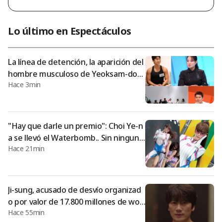
de sus redes sociales: "La cirugía por invaginación intestinal h
a finalizado. Gracias al apoyo de quienes me animaron, la ciru
gía se completó sin contratiempos y actualmente estoy en p
Lo último en Espectáculos
roceso de recuperación". Añadió: «Me perforaron cinco aguje
ros en el estómago y me realizaron una cirugía de hernia. De
hecho, fue más d
La línea de detención, la aparición del
hombre musculoso de Yeoksam-don
Hace 3min
g y la sobreinmersión.. Jeon Hyun-mo
o: "Vete un poco a casa"[Sadaenggwi]
"Hay que darle un premio": Choi Ye-n
a se llevó el Waterbomb.. Sin ninguna
Hace 21min
exposición, se convierte en la 'nueva
diosa' [Star Issue]
Ji-sung, acusado de desvío organizad
o por valor de 17.800 millones de won
Hace 55min
es... acorralado hasta el borde del abi