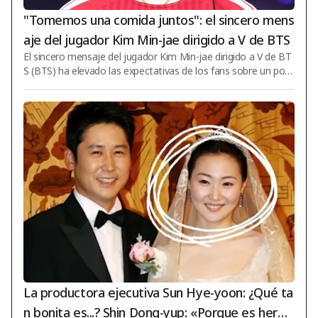
"Tomemos una comida juntos": el sincero mens
aje del jugador Kim Min-jae dirigido a V de BTS
El sincero mensaje del jugador Kim Min-jae dirigido a V de BT
S (BTS) ha elevado las expectativas de los fans sobre un posi
ble encuentro entre ambos. Kim Min-jae, jugador del FC Baye
rn Múnich, reveló ser fan de V y expresó su deseo de compart
ir una comida con él. Este hecho se volvió a mencionar en el c
ontenido de YouTube de Kim Jong-kook, quien recordó que V
había aparecido en un escenario de concierto vistiendo la equ
ipación del Bayern Múnich. Kim Jong-kook publicó en su canal
de YouTube 'GYM J
La productora ejecutiva Sun Hye-yoon: ¿Qué ta
n bonita es...? Shin Dong-yup: «Porque es herm