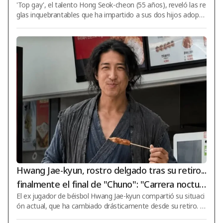
'Top gay', el talento Hong Seok-cheon (55 años), reveló las re
zo la prohibición de drogas y el uso de anticonc
glas inquebrantables que ha impartido a sus dos hijos adoptiv
eptivos para mis hijos, siempre los reviso" [Star
os. El día 9, se publicó en el canal de YouTube 'Pisik Daehak' u
Issue]
n video titulado 'Preguntando a Hong Seok-cheon sobre la ub
icación ideal del cine IMAX Odyssey'. En dicho video, el invitad
o Hong Seok-cheon recordó los momentos en que tomó la d
ecisión de adoptar: "Eran mi hermana mayor y sus hijos. Des
pués de que mi hermana se divorció, sentí que mis niños nec
esitarían a un pa
Hwang Jae-kyun, rostro delgado tras su retiro...
finalmente el final de "Chuno": "Carrera noctur
El ex jugador de béisbol Hwang Jae-kyun compartió su situaci
na"
ón actual, que ha cambiado drásticamente desde su retiro. H
wang Jae-kyun publicó el día 9 una foto en sus redes sociales