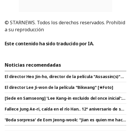
© STARNEWS. Todos los derechos reservados. Prohibid
a su reproducción
Este contenido ha sido traducido por IA.
Noticias recomendadas
El director Heo Jin-ho, director de la película "Assassin(s)"
[★Foto]
El director Lee Ji-won de la película "Bikwang" [★Foto]
[Sede en Samseong] 'Lee Kang-in excluido del once inicial': A
tlético de Madrid y Manchester City revelan sus alineacione
Fallece Jung Ae-ri, caída en el río Han.. 12º aniversario de su
s titulares
muerte hoy (10) [Star Issue]
'Boda sorpresa' de Eom Jeong-wook: "Jian es quien me hace
bromear y sonreír" [Star Issue]