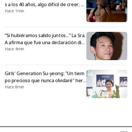
s a los 40 años, algo difícil de creer; ♥r
Hace 1min
eacción de Bang Min-ah [Star Issue]
“Si hubiéramos salido juntos...” La Sra.
A afirma que fue una declaración dire
Hace 4min
cta de Hwang Jung-min [Star Issue]
Girls' Generation Su-yeong: "Un tiem
po precioso que nunca olvidaré" her
Hace 8min
mosa despedida... 'El mercader de Ve
necia' concluye con éxito