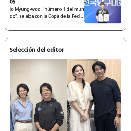
05
scrita
Jo Myung-woo, "número 1 del mun
do", se alza con la Copa de la Fede
ración de Billar tras siete años... En
la categoría femenina, Heo Chae-
won vence a Park Se-jeong, quien l
ogró su séptima victoria consecuti
Selección del editor
va.