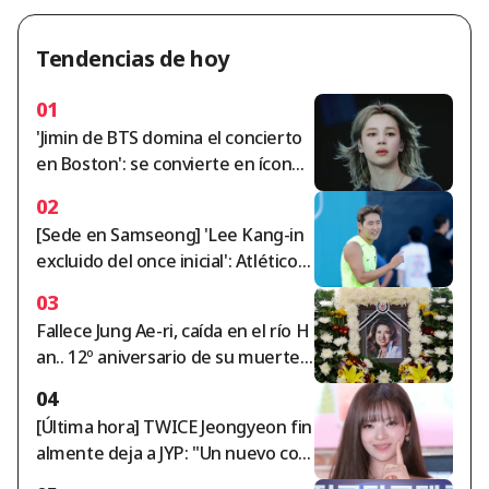
Tendencias de hoy
01
'Jimin de BTS domina el concierto
en Boston': se convierte en ícono
global cautivando a la prensa y los
02
fans estadounidenses
[Sede en Samseong] 'Lee Kang-in
excluido del once inicial': Atlético d
e Madrid y Manchester City revela
03
n sus alineaciones titulares
Fallece Jung Ae-ri, caída en el río H
an.. 12º aniversario de su muerte
hoy (10) [Star Issue]
04
[Última hora] TWICE Jeongyeon fin
almente deja a JYP: "Un nuevo co
mienzo", confesión en carta manu