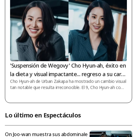
teriormente Twitter) en 2026». El número de menciones de J
ung-koo superó al segundo clasificado, Michael Jackson, con
2,4 millones de menciones
'Suspensión de Wegovy' Cho Hyun-ah, éxito en
la dieta y visual impactante... regreso a su carre
Cho Hyun-ah de Urban Zakapa ha mostrado un cambio visual
ra principal [Star Issue]
tan notable que resulta irreconocible. El 9, Cho Hyun-ah comp
artió fotos de su vida actual junto con la noticia del regreso d
e Urban Zakapa. Cho Hyun-ah mencionó que Urban Zakapa re
gresará el próximo 11 con un nuevo sencillo. En las fotos publ
icadas junto a esta información, Cho Hyun-ah luce una aparie
Lo último en Espectáculos
ncia renovada tras haber logrado su éxito en la dieta. Anterior
mente, Cho Hyun-ah confesó que había utilizado Wegovy par
a adelgazar y dijo:
On Joo-wan muestra sus abdominale