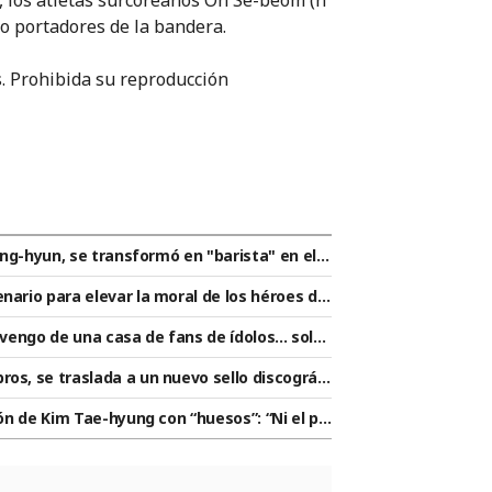
, los atletas surcoreanos Oh Se-beom (n
o portadores de la bandera.
 Prohibida su reproducción
Sang-hyun, se transformó en "barista" en el C
s atletas con un camión de café: "Seré un a
nario para elevar la moral de los héroes de
 jugadores de la selección nacional puedan
ovengo de una casa de fans de ídolos... solo
a]
os, se traslada a un nuevo sello discográfi
ans"
ión de Kim Tae-hyung con “huesos”: “Ni el pri
os partidos en total”