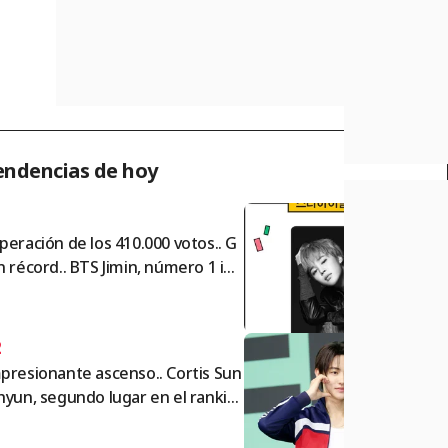
endencias de hoy
1
peración de los 410.000 votos.. G
n récord.. BTS Jimin, número 1 ind
cutible en el ranking masculino de
olos de StarRanking
2
presionante ascenso.. Cortis Sun
hyun, segundo lugar en el rankin
de estrellas por segunda semana
nsecutiva entre los ídolos mascul