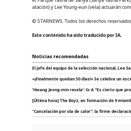
el Parque Yasha de Sanya (Sanya Yasha Park)
atación) y Lee Young-eun (vela) actuarán com
© STARNEWS. Todos los derechos reservados.
Este contenido ha sido traducido por IA.
Noticias recomendadas
El jefe del equipo de la selección nacional, Lee 
entro de Entrenamiento de Jincheon y apoyó a lo
«¡Finalmente quedan 50 días!» Se celebra un esce
poyo sólido".
la selección nacional: «Esperamos que todos los
'Hwang Jeong-min revela': Sr. A "Es cierto que pr
mostrar su mejor rendimiento».
buscaba humillar sin gran significado" [Entrevist
[Última hora] The Boyz, en formación de 9 miembr
co: "La prioridad es cumplir la promesa con los f
“Cancelación por ola de calor”: la firme declarac
mer equipo ni el segundo equipo tienen demasiad