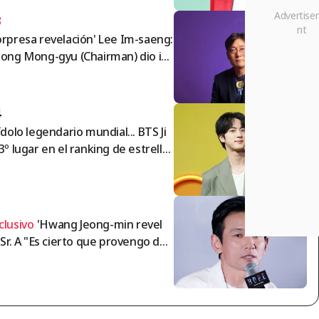
os
3
orpresa revelación' Lee Im-saeng:
eong Mong-gyu (Chairman) dio ins
ucciones a Hong Myung-bo; ¿cuá
o se acordó el puesto de directo
de Nagaworld...?"
4
 ídolo legendario mundial... BTS Ji
 3º lugar en el ranking de estrella
de ídolos masculinos.
5
clusivo
'Hwang Jeong-min revel
: Sr. A "Es cierto que provengo de
a casa de fans de ídolos... solo bu
aba humillar sin gran significado"
ntrevista]