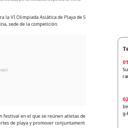
a la VI Olimpiada Asiática de Playa de S
ina, sede de la competición.
T
0
Su
ra
is
íd
0
Im
g-
 festival en el que se reúnen atletas de
g 
portes de playa y promover conjuntament
co