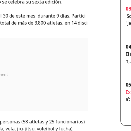
o se celebra su sexta edición.
in
0
l 30 de este mes, durante 9 días. Partici
'S
otal de más de 3.800 atletas, en 14 disci
"J
tr
nd
r 
0
El
n,
s 
0
Ex
a'
un
sc
[E
ersonas (58 atletas y 25 funcionarios)
, vela, jiu-jitsu, voleibol y lucha).