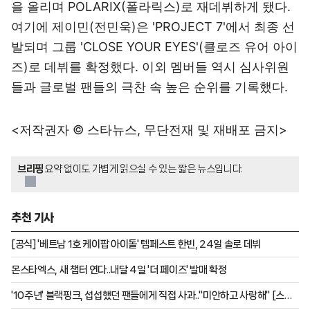
을 올리며 POLARIX(폴라릭스)로 재데뷔하게 됐다.
여기에 제이민(전민욱)은 'PROJECT 7'에서 최종 선
발되며 그룹 'CLOSE YOUR EYES'(클로즈 유어 아이
즈)로 데뷔를 확정했다. 이외 멤버들 역시 심사위원
들과 글로벌 팬들의 극찬 속 높은 순위를 기록했다.
<저작권자 © 스타뉴스, 무단전재 및 재배포 금지>
브리핑
요약 없이도 가볍게 읽으실 수 있는 짧은 뉴스입니다.
추천 기사
[공식] '베트남 1호 케이팝 아이돌' 템페스트 한빈, 24일 솔로 데뷔
몬스타엑스, 새 챕터 연다..내달 4일 '더 페이즈' 발매 확정
'10주년' 블랙핑크, 섭섭했던 팬들에게 직접 사과.."미안하고 사랑해" [스타
이슈]