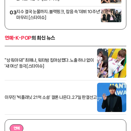
지수 결국 눈물까지..블랙핑크, 잡음 속 '데뷔 10주년'
03
마무리 [스타이슈]
연예-K-POP
의 최신 뉴스
"상 줘야 돼" 최예나, 워터밤 집어삼켰다..노출 하나 없이
'새 여신' 등극[스타이슈]
이무진 '빅플래닛 21억 소송' 결론 나온다..27일 판결선고
연예