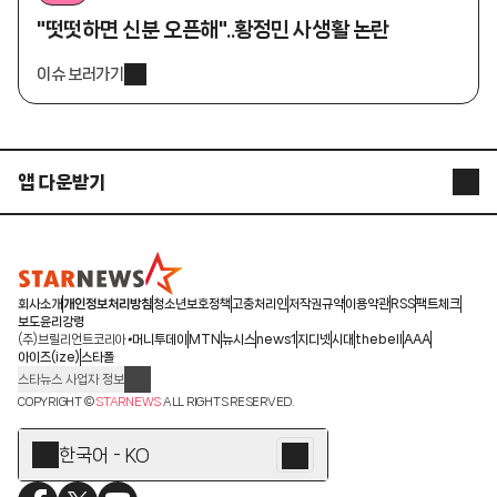
"떳떳하면 신분 오픈해"..황정민 사생활 논란
이슈 보러가기
앱 다운받기
STARNEWS APP
STARPOLL
회사소개
개인정보처리방침
청소년보호정책
고충처리인
저작권규약
이용약관
RSS
팩트체크
보도윤리강령
(주)브릴리언트코리아
머니투데이
MTN
뉴시스
news1
지디넷
시대
thebell
AAA
아이즈(ize)
스타폴
스타뉴스 사업자 정보
주소: 서울시 종로구 청계천로 11(서린동, 청계한국빌딩)
COPYRIGHT ©
STARNEWS
ALL RIGHTS RESERVED.
발행인/편집인: 박준철
청소년 보호책임자: 문완식
한국어 - KO
등록번호:서울 아01055
등록일:2009.12.10
제호:스타뉴스