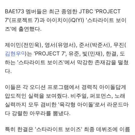
BAE173 멤버들은 최근 종영한 JTBC 'PROJECT
7'(프로젝트 7)과 아이치이(iQIYI) '스타라이트 보이
즈'에 출연했다.
제이민(전민욱), 영서(유영서), 준서(박준서), 무진(
김현우
)는 'PROJECT 7', 유준, 빛(민재), 한결, 도
하는 '스타라이트 보이즈'에서 막강한 존재감을 떨쳤
다.
이들은 각 오디션 프로그램에서 경력직 아이돌답게
압도적인 실력을 보여줬다. 비주얼, 퍼포먼스, 노래
실력까지 모두 겸비한 '육각형 아이돌'로서 라운드마
다 강렬한 아우라를 뽐냈다.
특히 한결은 '스타라이트 보이즈' 최종 데뷔조에 이름