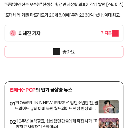
"떳떳하면 신분 오픈해" 한정수, 황정민 사생활 의혹에 작심 발언 [스타이슈]
'도대체 왜' 레알 마드리드가 20세 윙어에 '무려 2230억' 썼나, 역대 최고
이적료 "실은 PSG 갈뻔했는데..."
최혜진 기자
기자홈
좋아요
연예-K-POP
의 인기 급상승 뉴스
'FLOWER JIN IN NEW JERSEY'..방탄소년단 진, 월
01
드와이드 큐티 아미 녹인 월드와이드 핸섬 환상 라이
브
'10주년' 블랙핑크, 섭섭했던 팬들에게 직접 사과.."미
02
안하고 사랑해" [스타이슈]