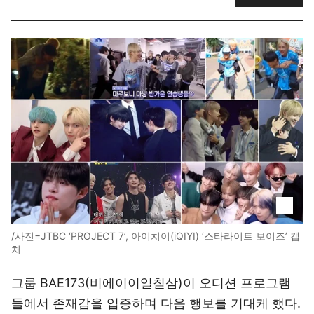
/사진=JTBC ‘PROJECT 7’, 아이치이(iQIYI) ‘스타라이트 보이즈’ 캡
처
그룹 BAE173(비에이이일칠삼)이 오디션 프로그램
들에서 존재감을 입증하며 다음 행보를 기대케 했다.