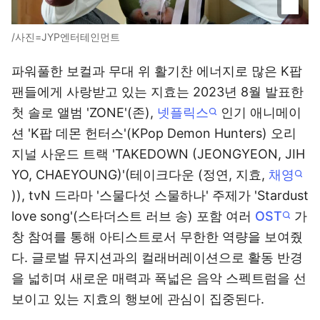
/사진=JYP엔터테인먼트
파워풀한 보컬과 무대 위 활기찬 에너지로 많은 K팝
팬들에게 사랑받고 있는 지효는 2023년 8월 발표한
첫 솔로 앨범 'ZONE'(존),
넷플릭스
인기 애니메이
션 'K팝 데몬 헌터스'(KPop Demon Hunters) 오리
지널 사운드 트랙 'TAKEDOWN (JEONGYEON, JIH
YO, CHAEYOUNG)'(테이크다운 (정연, 지효,
채영
)), tvN 드라마 '스물다섯 스물하나' 주제가 'Stardust
love song'(스타더스트 러브 송) 포함 여러
OST
가
창 참여를 통해 아티스트로서 무한한 역량을 보여줬
다. 글로벌 뮤지션과의 컬래버레이션으로 활동 반경
을 넓히며 새로운 매력과 폭넓은 음악 스펙트럼을 선
보이고 있는 지효의 행보에 관심이 집중된다.