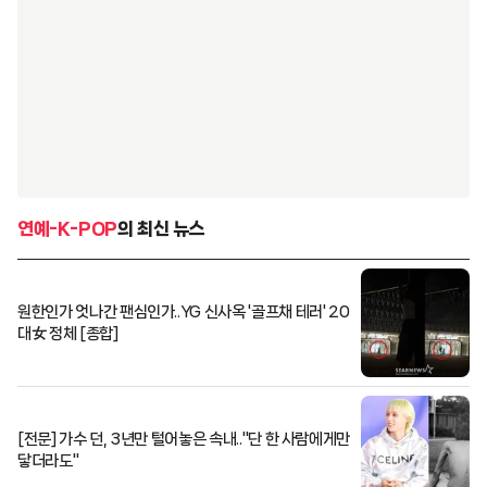
연예-K-POP
의 최신 뉴스
원한인가 엇나간 팬심인가..YG 신사옥 '골프채 테러' 20
대女 정체 [종합]
[전문] 가수 던, 3년만 털어놓은 속내.."단 한 사람에게만
닿더라도"