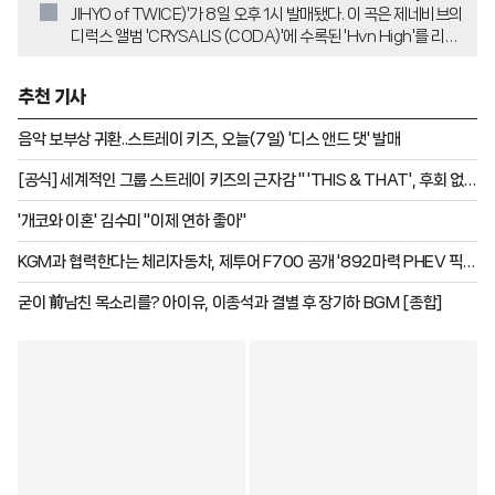
JIHYO of TWICE)'가 8일 오후 1시 발매됐다. 이 곡은 제네비브의
디럭스 앨범 'CRYSALIS (CODA)'에 수록된 'Hvn High'를 리믹
스한 얼터너티브 R&B 팝 장르이다. 지효는 솔로 앨범과 여러 OST
참여를 통해 역량을 보여줬으며, 트와이스는 여섯 번째 월드투어로
추천 기사
전 세계 관중과 만나며 유의미한 기록을 세웠다.
음악 보부상 귀환..스트레이 키즈, 오늘(7일) '디스 앤드 댓' 발매
[공식] 세계적인 그룹 스트레이 키즈의 근자감 " 'THIS & THAT', 후회 없
는 앨범"
'개코와 이혼' 김수미 "이제 연하 좋아"
KGM과 협력한다는 체리자동차, 제투어 F700 공개 '892마력 PHEV 픽업
트럭'
굳이 前남친 목소리를? 아이유, 이종석과 결별 후 장기하 BGM [종합]