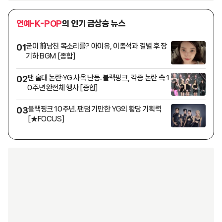
연예-K-POP
의 인기 급상승 뉴스
굳이 前남친 목소리를? 아이유, 이종석과 결별 후 장
01
기하 BGM [종합]
팬 홀대 논란·YG 사옥 난동..블랙핑크, 각종 논란 속 1
02
0주년 완전체 행사 [종합]
블랙핑크 10주년..팬덤 기만한 YG의 황당 기획력
03
[★FOCUS]