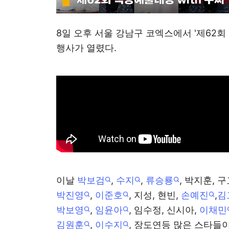
8일 오후 서울 강남구 코엑스에서 '제62회
행사가 열렸다.
이날
박보검
,
수지
,
류승룡
, 박지훈, 
박진영
,
이준호
, 지성, 현빈,
손예진
,
김
박보영
,
임윤아
, 임수정, 신시아,
이채민
김원훈
,
이수지
, 장도연등 많은 스타들이 