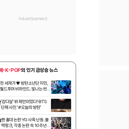
예-K-POP
의 인기 급상승 뉴스
전 세계가 ♥ 방탄소년단 지민,
1
월드투어 비하인드..빛나는 반전
매력
'감다살' 뷔 제안이었다! BTS
2
단체 사진 '#오늘의 방탄'
팬 홀대 논란·YG 사옥 난동..블
3
랙핑크, 각종 논란 속 10주년 완