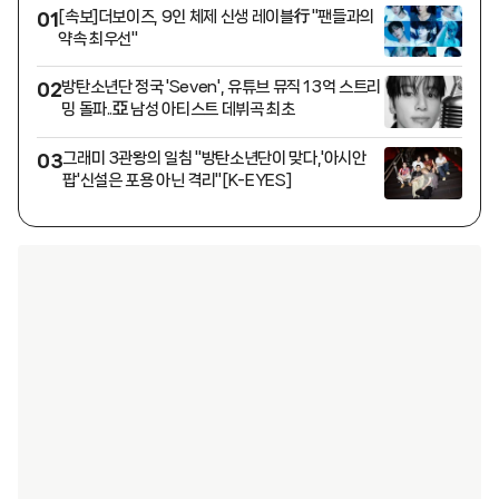
[속보]더보이즈, 9인 체제 신생 레이블行 "팬들과의
01
약속 최우선"
방탄소년단 정국 'Seven', 유튜브 뮤직 13억 스트리
02
밍 돌파..亞 남성 아티스트 데뷔곡 최초
그래미 3관왕의 일침 "방탄소년단이 맞다,'아시안
03
팝'신설은 포용 아닌 격리"[K-EYES]