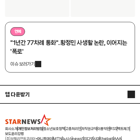
연예
"1년간 77차례 통화"..황정민 사생활 논란, 이어지는
'폭로'
이슈 보러가기
앱 다운받기
STARNEWS APP
STARPOLL
회사소개
개인정보처리방침
청소년보호정책
고충처리인
저작권규약
이용약관
RSS
팩트체크
보도윤리강령
(주)브릴리언트코리아
머니투데이
MTN
뉴시스
news1
지디넷
시대
thebell
AAA