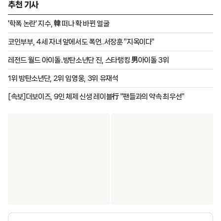
추천 기사
'학폭 논란' 지수, 韓 떠나 확 바뀐 얼굴
코인부부, 4세 자녀 앞에서도 폭언..서장훈 "지옥이다"
레전드 월드 아이돌..방탄소년단 진, 스타랭킹 男아이돌 3위
1위 방탄소년단, 2위 임영웅, 3위 유재석
[속보]더보이즈, 9인 체제 신생 레이블行 "팬들과의 약속 최우선"