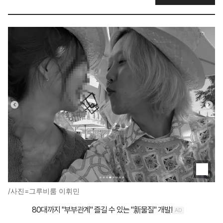
/사진=그루비룸 이휘민