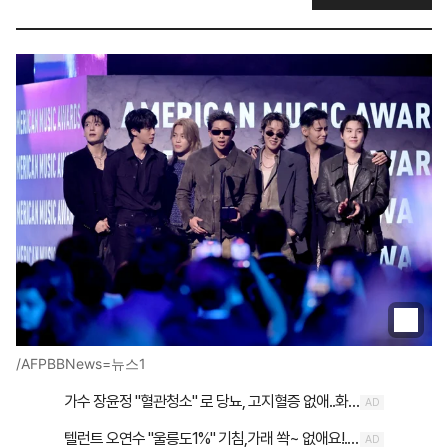
/AFPBBNews=뉴스1