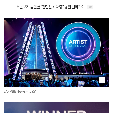
/AFPBBNews=뉴스1