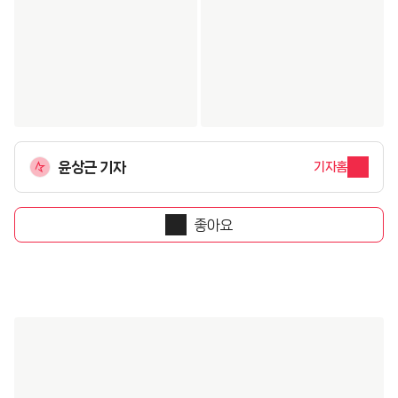
윤상근 기자
기자홈
좋아요