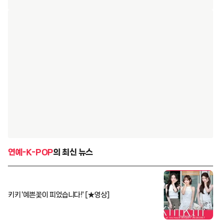
연예-K-POP
의 최신 뉴스
키키 '예쁜꽃이 피었습니다!' [★영상]