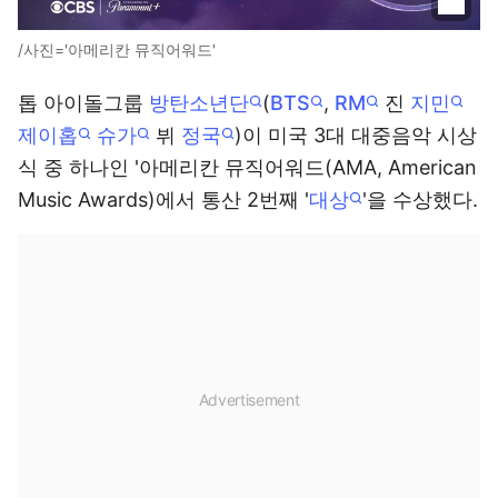
/사진='아메리칸 뮤직어워드'
톱 아이돌그룹
방탄소년단
(
BTS
,
RM
진
지민
제이홉
슈가
뷔
정국
)이 미국 3대 대중음악 시상
식 중 하나인 '아메리칸 뮤직어워드(AMA, American
Music Awards)에서 통산 2번째 '
대상
'을 수상했다.