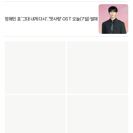
정해인 표 '그대 내게 다시'..'엿사랑' OST 오늘(7일) 발매