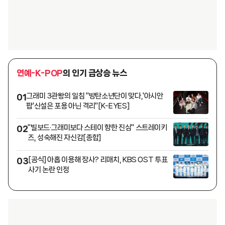
연예-K-POP
의 인기 급상승 뉴스
그래미 3관왕의 일침 "방탄소년단이 맞다,'아시안
01
팝'신설은 포용 아닌 격리"[K-EYES]
"빌보드·그래미보다 스테이 향한 진심" 스트레이키
02
즈, 성숙해진 자신감[종합]
[공식] 아홉 이용해 장사? 리매치, KBS OST 투표
03
사기 논란 인정