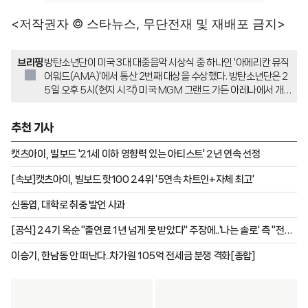
<저작권자 © 스타뉴스, 무단전재 및 재배포 금지>
브리핑
방탄소년단이 미국 3대 대중음악 시상식 중 하나인 '아메리칸 뮤직
어워드(AMA)'에서 통산 2번째 대상을 수상했다. 방탄소년단은 2
5일 오후 5시(현지 시각) 미국 MGM 그랜드 가든 아레나에서 개
최된 2026 AMA 시상식에서 대상에 해당하는 '아티스트 오브 더
이어'를 수상했다. 또한 '베스트 남성 K팝 아티스트', '송 오브 더 서
추천 기사
머'까지 총 3개 부문 후보에 올라 'SWIM'으로 '송 오브 더 서머' 타
이틀도 차지했다.
캣츠아이, 빌보드 '21세 이하 영향력 있는 아티스트' 2년 연속 선정
[속보]캣츠아이, 빌보드 핫100 24위 '5연속 차트인+자체 최고'
신동엽, 대학로 취중 발언 사과
[공식] 24기 옥순 "출연료 1년 넘게 못 받았다" 주장에..'나는 솔로' 측 "전액
지급 완료"
이승기, 한남동 안 떠난다..차가원 105억 전세금 분쟁 격화[종합]