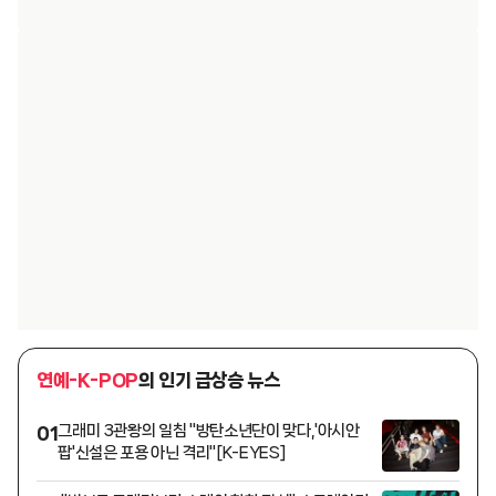
연예-K-POP
의 인기 급상승 뉴스
그래미 3관왕의 일침 "방탄소년단이 맞다,'아시안
01
팝'신설은 포용 아닌 격리"[K-EYES]