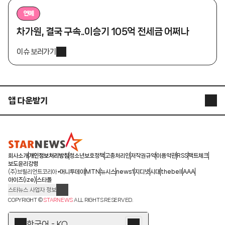
연예
차가원, 결국 구속..이승기 105억 전세금 어쩌나
이슈 보러가기
앱 다운받기
STARNEWS APP
STARPOLL
회사소개
개인정보처리방침
청소년보호정책
고충처리인
저작권규약
이용약관
RSS
팩트체크
보도윤리강령
(주)브릴리언트코리아
머니투데이
MTN
뉴시스
news1
지디넷
시대
thebell
AAA
아이즈(ize)
스타폴
스타뉴스 사업자 정보
주소: 서울시 종로구 청계천로 11(서린동, 청계한국빌딩)
COPYRIGHT ©
STARNEWS
ALL RIGHTS RESERVED.
발행인/편집인: 박준철
청소년 보호책임자: 문완식
한국어 - KO
등록번호:서울 아01055