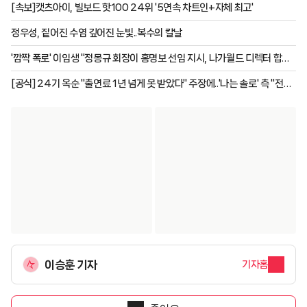
[속보]캣츠아이, 빌보드 핫100 24위 '5연속 차트인+자체 최고'
정우성, 짙어진 수염 깊어진 눈빛..복수의 칼날
'깜짝 폭로' 이임생 "정몽규 회장이 홍명보 선임 지시, 나가월드 디렉터 합의
시점은..."
[공식] 24기 옥순 "출연료 1년 넘게 못 받았다" 주장에..'나는 솔로' 측 "전액
지급 완료"
이승훈 기자
기자홈