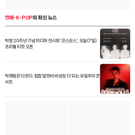
연예-K-POP
의 최신 뉴스
빅뱅 20주년 기념 미디어 전시회 '코스모스', 오늘(7일)
프리퀄 티켓 오픈
박재범은 다르다..힙합·알앤비·비보잉 다 되는 유일무이 콘
서트