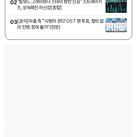
"빌보드·그래미보다 스테이 향한 진심" 스트레이키
02
즈, 성숙해진 자신감[종합]
[공식] 아홉 측 "'사랑이 온다' OST 팬 투표, 협의 없
03
이 진행..참여 불가"(전문)