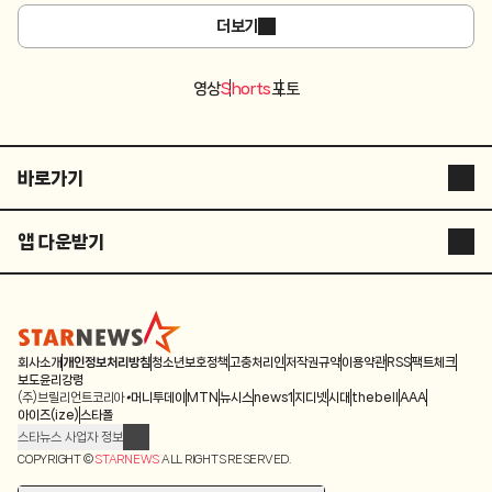
더보기
영상
Shorts
포토
바로가기
스타뉴스 코리아
앱 다운받기
스타플러스
STARNEWS APP
스튜디오 슷슷
STARPOLL
ASIA ARTIST AWARDS
회사소개
개인정보처리방침
청소년보호정책
고충처리인
저작권규약
이용약관
RSS
팩트체크
보도윤리강령
(주)브릴리언트코리아
머니투데이
MTN
뉴시스
news1
지디넷
시대
thebell
AAA
별별스포츠TV
아이즈(ize)
스타폴
스타뉴스 사업자 정보
별별스포츠TV
주소: 서울시 종로구 청계천로 11(서린동, 청계한국빌딩)
COPYRIGHT ©
STARNEWS
ALL RIGHTS RESERVED.
발행인/편집인: 박준철