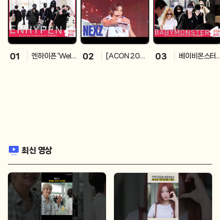
01
02
03
엔하이픈 'Welc
[ACON 202
베이비몬스터
ome Home!'
6] NEXZ - GO
'잘 다녀왔어요!
[STARPIC] E
T7 - 하드캐리
[STARPIC] 
NHYPEN Arriv
(cover) #AC
ABYMONST
al at Incheon
ON2026
ER Arrival at 
Airport 2026
ncheon Airp
0804
ort 202608
03
최신 영상