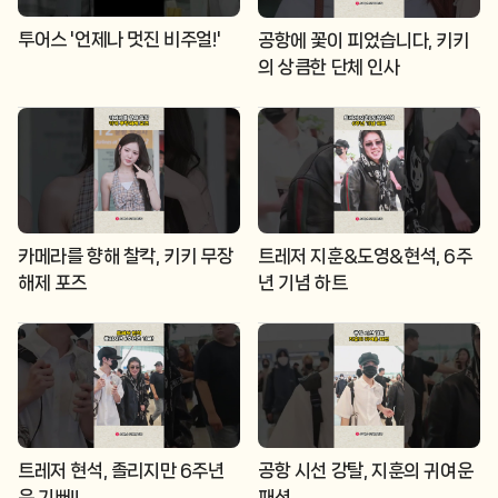
투어스 '언제나 멋진 비주얼!'
공항에 꽃이 피었습니다, 키키
의 상큼한 단체 인사
카메라를 향해 찰칵, 키키 무장
트레저 지훈&도영&현석, 6주
해제 포즈
년 기념 하트
트레저 현석, 졸리지만 6주년
공항 시선 강탈, 지훈의 귀여운
은 기뻐!!
패션