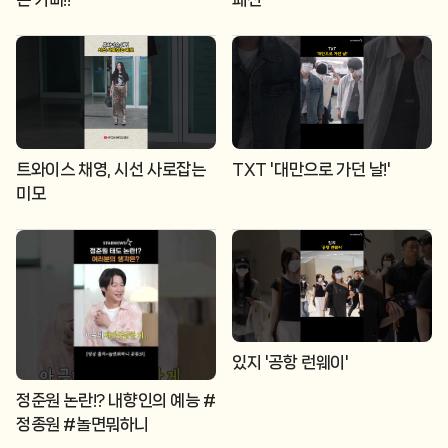
트와이스 채영, 시선 사로잡는
TXT '대만으로 가던 날!'
미모
있지 '공항 런웨이'
정준원 논란!? 내향인의 예능 #
정종원 #놀면뭐하니