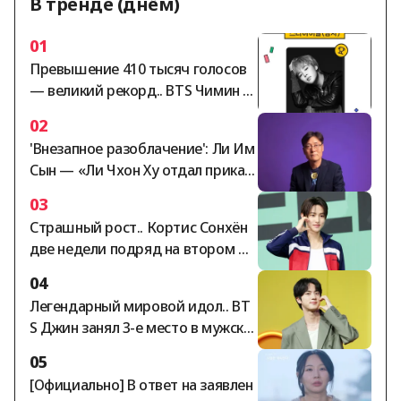
В тренде (днём)
01
Превышение 410 тысяч голосов
— великий рекорд.. BTS Чимин за
нимает безраздельное первое м
02
есто в мужском рейтинге «Звёзд
'Внезапное разоблачение': Ли Им
ный идол» по версии StarRanking
Сын — «Ли Чхон Ху отдал приказ
Хон Мён Бо, момент согласовани
03
я с директором Нага Вёрлд...»
Страшный рост.. Кортис Сонхён
две недели подряд на втором ме
сте в мужском рейтинге «Стар-А
04
йдол» по версии StarRanking
Легендарный мировой идол.. BT
S Джин занял 3-е место в мужско
м рейтинге StarRanking
05
[Официально] В ответ на заявлен