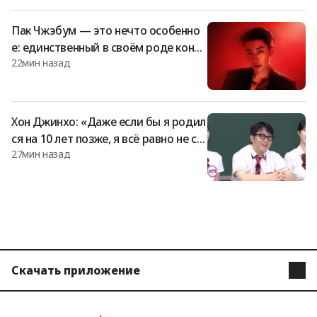
на прелюдию
Пак Чжэбум — это нечто особенно
е: единственный в своём роде конце
22мин назад
рт, объединяющий хип-хоп, R&B и б
рейк-данс
Хон Джинхо: «Даже если бы я родил
ся на 10 лет позже, я всё равно не см
27мин назад
ог бы победить Фейкера.. Имё Бан
Кореи — у меня под ногами» [А-нун
хённим]
Скачать приложение
STARNEWS