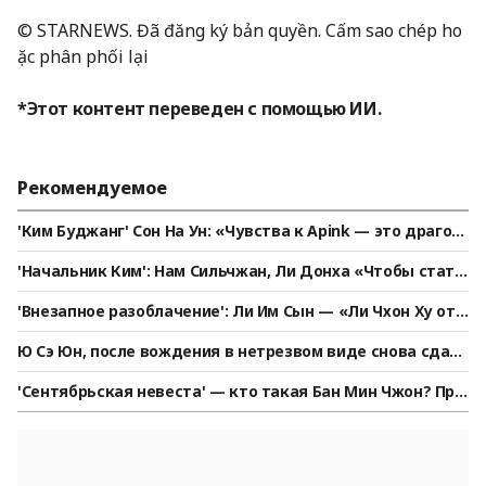
© STARNEWS. Đã đăng ký bản quyền. Cấm sao chép ho
ặc phân phối lại
*Этот контент переведен с помощью ИИ.
Рекомендуемое
'Ким Буджанг' Сон На Ун: «Чувства к Apink — это драгоц
енные воспоминания... Я буду поддерживать их как фан
'Начальник Ким': Нам Сильчжан, Ли Донха «Чтобы стать
атка» [★ПОЛНОЕ ИНТЕРВЬЮ]
сильнее, набрал 7 кг; надеюсь на полное перерождение
'Внезапное разоблачение': Ли Им Сын — «Ли Чхон Ху отд
во втором сезоне» [Интервью①]
ал приказ Хон Мён Бо, момент согласования с директор
Ю Сэ Юн, после вождения в нетрезвом виде снова сдалс
ом Нага Вёрлд...»
я за кражу: «Мне стыдно» [StarNews]
'Сентябрьская невеста' — кто такая Бан Мин Чжон? Пре
мия за актёрскую игру в «Маске невесты» [Star Issue]