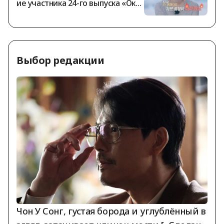
ие участника 24-го выпуска «Оксу
н» о том, что он более года не по
лучал гонорар за участие, предс
тавители шоу «Я — соло» заявил
и: «Все выплаты произведены в п
Выбор редакции
олном объёме».
Чон У Сонг, густая борода и углублённый в