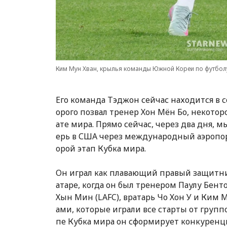
Ким Мун Хван, крылья команды Южной Кореи по футболу
Его команда Тэджон сейчас находится в с
орого позвал тренер Хон Мён Бо, некото
ате мира. Прямо сейчас, через два дня, 
ерь в США через международный аэропор
орой этап Кубка мира.
Он играл как плавающий правый защитни
атаре, когда он был тренером Паулу Бенто
Хын Мин (LAFC), вратарь Чо Хон У и Ким
ами, которые играли все старты от группо
пе Кубка мира он сформирует конкуренцию