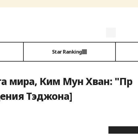
Star Ranking
а мира, Ким Мун Хван: "Пр
дения Тэджона]