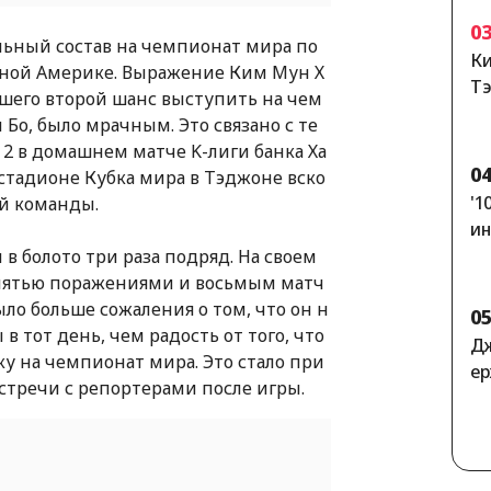
кс
0
ельный состав на чемпионат мира по
ar
Ки
льной Америке. Выражение Ким Мун Х
Тэ
ившего второй шанс выступить на чем
ож
Бо, было мрачным. Это связано с те
во
: 2 в домашнем матче K-лиги банка Ха
0
 стадионе Кубка мира в Тэджоне вско
'1
ой команды.
ин
ан
 в болото три раза подряд. На своем
м»
 пятью поражениями и восьмым матч
ло больше сожаления о том, что он н
0
в тот день, чем радость от того, что
Дж
ку на чемпионат мира. Это стало при
ер
стречи с репортерами после игры.
ил
ум