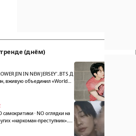
 тренде (днём)
1
LOWER JIN IN NEW JERSEY'..BTS Д
н, вживую объединил «Worldwi
 Cutie» и «Worldwide Handsom
, очаровав армию
2
 самокритики · NO оглядки на
угих «наркоман-преступник»..
А Ин, открыто целуется с мужск
 другом: «Я люблю тебя». Зафи