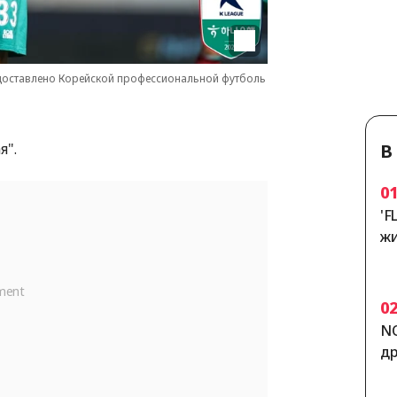
едоставлено Корейской профессиональной футболь
я".
В
0
'F
жи
de
e»
0
NO
др
Ю 
им