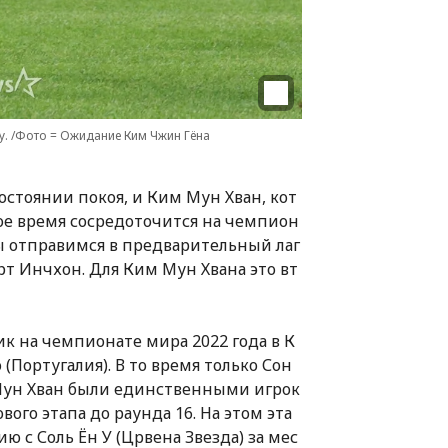
. /Фото = Ожидание Ким Чжин Гёна
остоянии покоя, и Ким Мун Хван, кот
рое время сосредоточится на чемпион
мы отправимся в предварительный лаг
т Инчхон. Для Ким Мун Хвана это вт
к на чемпионате мира 2022 года в К
 (Португалия). В то время только Сон
 Мун Хван были единственными игрок
вого этапа до раунда 16. На этом эта
 с Соль Ён У (Црвена Звезда) за мес