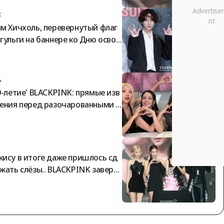
ирована романтическая пара [St
3
 News]
м Хичхоль, перевернутый флаг
гульги на баннере ко Дню освоб
дения: «С ума сошли».. Чхве Си
н тоже выразил солидарность
4
0-летие' BLACKPINK: прямые изв
ения перед разочарованными ф
атами.. «Нам жаль, мы вас люби
 [StarNews]
5
ису в итоге даже пришлось сд
жать слёзы.. BLACKPINK заверш
а «10-летие дебюта» на фоне ш
а [Star News]