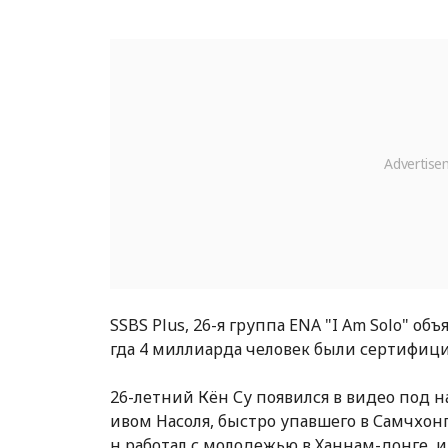
SSBS Plus, 26-я группа ENA "I Am Solo" об
гда 4 миллиарда человек были сертифиц
26-летний Кён Су появился в видео под н
ивом Насоля, быстро упавшего в Самчхонп
н работал с молодежью в Ханнам-донге, и