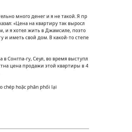
ельно много денег и я не такой. Я пр
сказал: «Цена на квартиру так выросл
м, и я хотел жить в Джамсиле, поэто
у и иметь свой дом. В какой-то степе
ра в Сонгпа-гу, Сеул, во время выступл
вестна цена продажи этой квартиры в 4
.
 chép hoặc phân phối lại