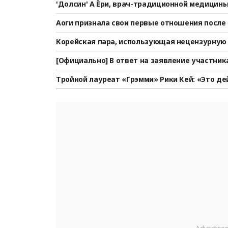
'Долсин' А Ёри, врач-традиционной медицины 
История первой встречи «Мы начали встреча
Аоги признала свои первые отношения после 
шу]
стория любви: «Живём в 5 минутах ходьбы» [
Корейская пара, использующая нецензурную 
ырёхлетнего ребёнка... Сео Чанхун: «Это ад» [
[Официально] В ответ на заявление участника
лее года не получал гонорар за участие, пре
Тройной лауреат «Грэмми» Рики Кей: «Это де
выплаты произведены в полном объёме».
«Азиатская поп-музыка» — это не инклюзия, а