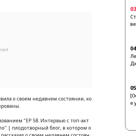
0
Ст
ве
е 
л»
0
Ле
Дж
ей
0
[О
ъявила о своем недавнем состоянии, ко
е 
ированы.
о 
ал
азванием "EP 58. Интервью с топ-акт
те
о" | плодотворный блог, в котором о
е 
 рассказал о своем недавнем состоян