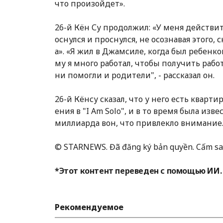
что произойдет».
26-й Кён Су продолжил: «У меня действит
оснулся и проснулся, не осознавая этого, 
а». «Я жил в Джамсиле, когда был ребенко
му я много работал, чтобы получить работ
ни помогли и родители", - рассказал он.
26-й Кёнсу сказал, что у него есть кварти
ения в "I Am Solo", и в то время была из
миллиарда вон, что привлекло внимание
© STARNEWS. Đã đăng ký bản quyền. Cấm sao
*Этот контент переведен с помощью ИИ.
Рекомендуемое