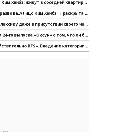
Ким Хёнбэ: живут в соседней квартире..
ться и даже держались за руки» [Старай
развода..♥Лицо Ким Хёнбэ → раскрыта и
Обзор]
лексику даже в присутствии своего чет
И Су Кэм]
 24-го выпуска «Оксун» о том, что он бо
дставители шоу «Я — соло» заявили: «Все
йствительно BTS». Введение категории
 изоляция [K-EYES]