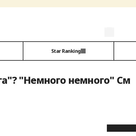
Star Ranking
га"? "Немного немного" См