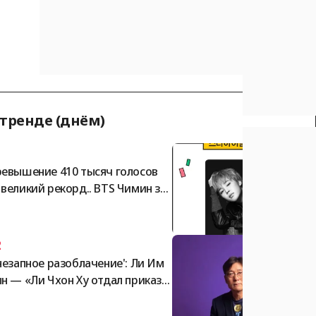
 тренде (днём)
1
евышение 410 тысяч голосов
великий рекорд.. BTS Чимин за
мает безраздельное первое ме
о в мужском рейтинге «Звёздны
идол» по версии StarRanking
2
незапное разоблачение': Ли Им
н — «Ли Чхон Ху отдал приказ Х
 Мён Бо, момент согласования с
ректором Нага Вёрлд...»