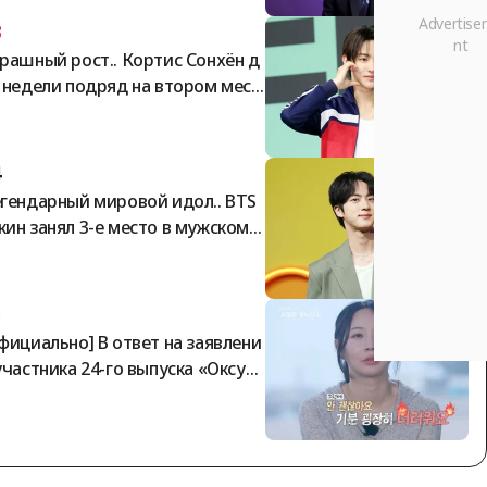
3
рашный рост.. Кортис Сонхён д
 недели подряд на втором мест
в мужском рейтинге «Стар-Айдо
 по версии StarRanking
4
гендарный мировой идол.. BTS
ин занял 3-е место в мужском р
тинге StarRanking
5
фициально] В ответ на заявлени
участника 24-го выпуска «Оксун»
том, что он более года не получ
 гонорар за участие, представи
ли шоу «Я — соло» заявили: «Вс
выплаты произведены в полном