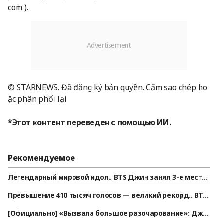
com ).
© STARNEWS. Đã đăng ký bản quyền. Cấm sao chép ho
ặc phân phối lại
*Этот контент переведен с помощью ИИ.
Рекомендуемое
Легендарный мировой идол.. BTS Джин занял 3-е место
в мужском рейтинге StarRanking
Превышение 410 тысяч голосов — великий рекорд.. BTS
Чимин занимает безраздельное первое место в мужско
[Официально] «Вызвала большое разочарование»: Джи
м рейтинге «Звёздный идол» по версии StarRanking