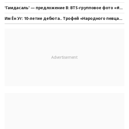
су из BLACKPINK вышла с публичным извинением [StarN
'Гамдасаль' — предложение В: BTS-групповое фото «#Се
ews]
годняшнийBTS»
Им Ён Уг: 10-летие дебюта.. Трофей «Народного певца»,
побивший все рекорды и тронувший сердца