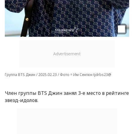
Группа BTS Джин / 2025.02.23 / Фото = Им Сенгюн tjdrbs23@
Член группы BTS Джин занял 3-е место в рейтинге
звезд-идолов.