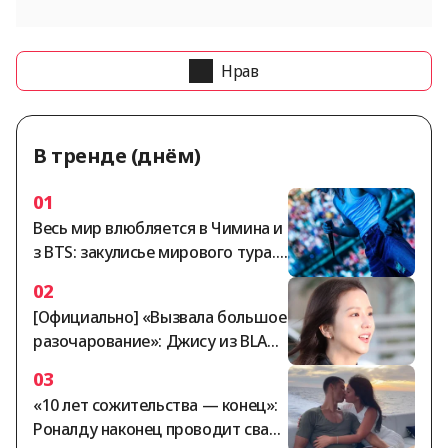
Нрав
В тренде (днём)
01
Весь мир влюбляется в Чимина и
з BTS: закулисье мирового тура..
Блестящая противоположная пр
02
ивлекательность
[Официально] «Вызвала большое
разочарование»: Джису из BLACK
PINK вышла с публичным извине
03
нием [StarNews]
«10 лет сожительства — конец»:
Роналду наконец проводит свад