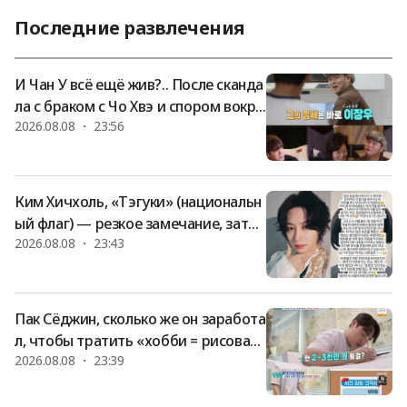
очь. После рождения дочери Ким Чжи Ён проводит с му
Последние развлечения
жем счастливые и мирные дни. Ким Чи Ён стала известна
благодаря участию в вышедшем в эфир в 2023 году на к
анале A реалити-шоу о любви «Хартсигнал 4». В феврале
И Чан У всё ещё жив?.. После сканда
она вышла замуж за Юн Су Ён
ла с браком с Чо Хвэ и спором вокру
2026.08.08 ・ 23:56
г ресторана супа из свиных потрохо
в анонсировано возвращение в шоу
«Мужчина, ведущий хозяйство» [St
ar Issue]
Ким Хичхоль, «Тэгуки» (национальн
ый флаг) — резкое замечание, зате
2026.08.08 ・ 23:43
м разъяснение о политической окра
ске: «Это естественно вне зависимо
сти от политических взглядов» [Styli
sh]
Пак Сёджин, сколько же он заработа
л, чтобы тратить «хобби = рисован
2026.08.08 ・ 23:39
ие минхва» на 30 миллионов вон? [С
аллимнам] [★Бам TView]