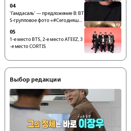
ьбу века… Джорджина: «Кольцо
04
за 5,7 млрд вон. Продавец Gucci с
'Гамдасаль' — предложение В: BT
тал «супругой на миллион»».
S-групповое фото «#Сегодняшни
йBTS»
05
1-е место BTS, 2-е место ATEEZ, 3
-е место CORTIS
Выбор редакции