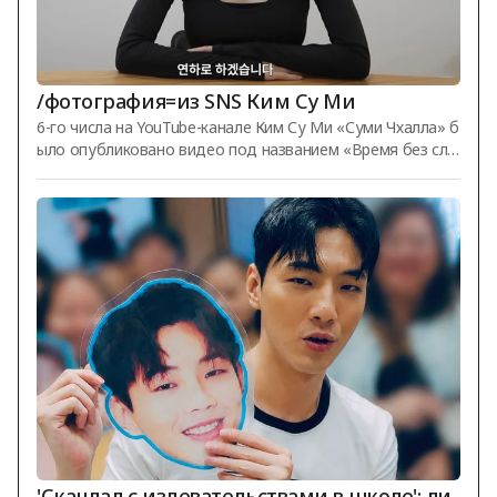
/фотография=из SNS Ким Су Ми
6-го числа на YouTube-канале Ким Су Ми «Суми Чхалла» б
ыло опубликовано видео под названием «Время без сло
в после долгой паузы. Расскажу всё! Q&A с Ким Су Ми». В
тот день Ким Су Ми ответила на множество вопросов п
одписчиков. Она сообщила о своём росте и весе: «Мой р
ост 166 см, сейчас я весю 47 кг. Я немного похудела». Ког
да её спросили о лучших покупках этого года, она ответ
ила: «Это внешний аккумулятор. Тэи слишком много его и
спользовала, и он стал грязным», упомянув при этом сво
ю дочь. /Фото: и
'Скандал с издевательствами в школе': ли