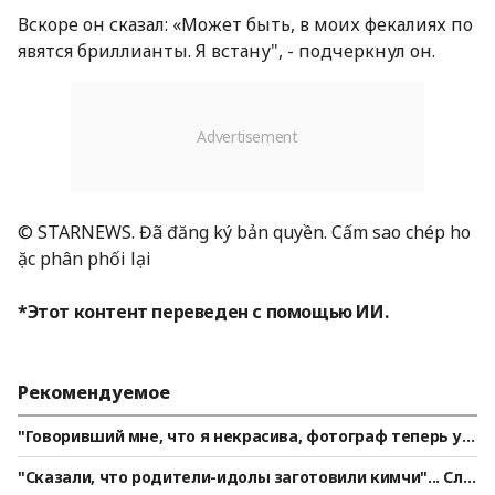
Вскоре он сказал: «Может быть, в моих фекалиях по
явятся бриллианты. Я встану", - подчеркнул он.
© STARNEWS. Đã đăng ký bản quyền. Cấm sao chép ho
ặc phân phối lại
*Этот контент переведен с помощью ИИ.
Рекомендуемое
"Говоривший мне, что я некрасива, фотограф теперь уб
ирает собачьи экскременты": в ответ на атаку звезды S
"Сказали, что родители-идолы заготовили кимчи"... Слу
NL — «Разве это позорно?»