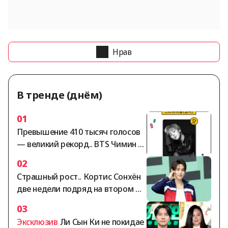
Нрав
В тренде (днём)
01
Превышение 410 тысяч голосов
— великий рекорд.. BTS Чимин за
нимает безраздельное первое м
02
есто в мужском рейтинге «Звёзд
Страшный рост.. Кортис Сонхён
ный идол» по версии StarRanking
две недели подряд на втором ме
сте в мужском рейтинге «Стар-А
03
йдол» по версии StarRanking
Эксклюзив
Ли Сын Ки не покидае