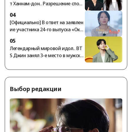
т Ханнам-дон.. Разрешение спора
о депозите Ча Гавон на сумму 10
04
5 миллиардов вон обостряется
[Официально] В ответ на заявлен
[Обзор]
ие участника 24-го выпуска «Оксу
н» о том, что он более года не по
05
лучал гонорар за участие, предс
Легендарный мировой идол.. BT
тавители шоу «Я — соло» заявил
S Джин занял 3-е место в мужско
и: «Все выплаты произведены в п
м рейтинге StarRanking
олном объёме».
Выбор редакции