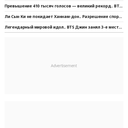
хи о семье Ким Чжунсу развеяли фанаты после прямого
Превышение 410 тысяч голосов — великий рекорд.. BTS
сообщения от его родного брата [Star News]
Чимин занимает безраздельное первое место в мужско
Ли Сын Ки не покидает Ханнам-дон.. Разрешение спора
м рейтинге «Звёздный идол» по версии StarRanking
о депозите Ча Гавон на сумму 105 миллиардов вон обос
Легендарный мировой идол.. BTS Джин занял 3-е место
тряется [Обзор]
в мужском рейтинге StarRanking