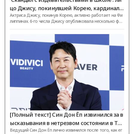
цо Джису, покинувшей Корею, кардиналь
Актриса Джису, покинув Корею, активно работает на Фи
но изменилось.. Запечатлена в филиппинс
липпинах. 6-го числа Джису опубликовала несколько фот
ком торговом центре [Star News]
ографий, сделанных в известном филиппинском торгово
м центре совместно с брендом одежды, на своей лично
й странице в социальных сетях. На фотографиях Джису,
несмотря на плохую погоду, радостно улыбается и маше
т обеими руками в знак приветствия фанатам, вышедши
м её встретить. Одетая в белую футболку и неброскую т
ёмную джинсовую куртку, она, несмотря на простой и ск
ромный образ, продемонстрировал
[Полный текст] Син Дон Ёп извинился за в
ысказывания в нетрезвом состоянии в Тхэ
Ведущий Син Дон Ёп лично извинился после того, как ег
ханро: «Недостаточные слова и действия,