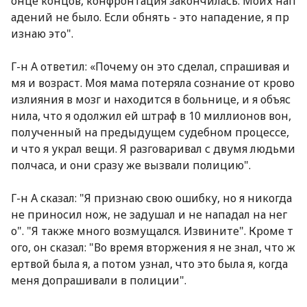
онце концов, конфронтация закончилась. Моих нап
адений не было. Если обнять - это нападение, я пр
изнаю это".
Г-н А ответил: «Почему он это сделал, спрашивая и
мя и возраст. Моя мама потеряла сознание от крово
излияния в мозг и находится в больнице, и я объяс
нила, что я одолжил ей штраф в 10 миллионов вон,
полученный на предыдущем судебном процессе,
и что я украл вещи. Я разговаривал с двумя людьми
полчаса, и они сразу же вызвали полицию".
Г-н А сказал: "Я признаю свою ошибку, но я никогда
не приносил нож, не задушал и не нападал на нег
о". "Я также много возмущался. Извините". Кроме т
ого, он сказал: "Во время вторжения я не знал, что ж
ертвой была я, а потом узнал, что это была я, когда
меня допрашивали в полиции".