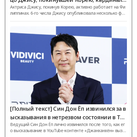
Актриса Джису, покинув Корею, активно работает на Фи
но изменилось.. Запечатлена в филиппинс
липпинах. 6-го числа Джису опубликовала несколько фот
ком торговом центре [Star News]
ографий, сделанных в известном филиппинском торгово
м центре совместно с брендом одежды, на своей лично
й странице в социальных сетях. На фотографиях Джису,
несмотря на плохую погоду, радостно улыбается и маше
т обеими руками в знак приветствия фанатам, вышедши
м её встретить. Одетая в белую футболку и неброскую т
ёмную джинсовую куртку, она, несмотря на простой и ск
ромный образ, продемонстрировал
[Полный текст] Син Дон Ёп извинился за в
ысказывания в нетрезвом состоянии в Тхэ
Ведущий Син Дон Ёп лично извинился после того, как ег
ханро: «Недостаточные слова и действия,
о высказывание в YouTube-контенте «Джанханхён» вызв
смещённые в сторону шуток»
ало споры. Син Дон Ёп через официальное заявление 6 ч