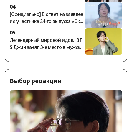
о депозите Ча Гавон на сумму 10
04
5 миллиардов вон обостряется
[Официально] В ответ на заявлен
[Обзор]
ие участника 24-го выпуска «Оксу
н» о том, что он более года не по
05
лучал гонорар за участие, предс
Легендарный мировой идол.. BT
тавители шоу «Я — соло» заявил
S Джин занял 3-е место в мужско
и: «Все выплаты произведены в п
м рейтинге StarRanking
олном объёме».
Выбор редакции