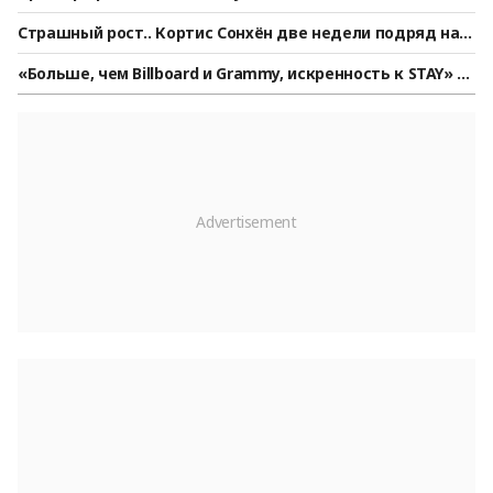
аркотической зависимости [StarNews]
Страшный рост.. Кортис Сонхён две недели подряд на в
тором месте в мужском рейтинге «Стар-Айдол» по верс
«Больше, чем Billboard и Grammy, искренность к STAY» —
ии StarRanking
Stray Kids с зрелой уверенностью [Обзор]