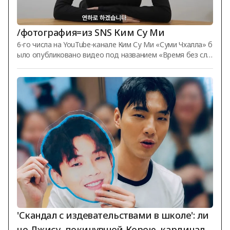
/фотография=из SNS Ким Су Ми
6-го числа на YouTube-канале Ким Су Ми «Суми Чхалла» б
ыло опубликовано видео под названием «Время без сло
в после долгой паузы. Расскажу всё! Q&A с Ким Су Ми». В
тот день Ким Су Ми ответила на множество вопросов п
одписчиков. Она сообщила о своём росте и весе: «Мой р
ост 166 см, сейчас я весю 47 кг. Я немного похудела». Ког
да её спросили о лучших покупках этого года, она ответ
ила: «Это внешний аккумулятор. Тэи слишком много его и
спользовала, и он стал грязным», упомянув при этом сво
ю дочь. /Фото: и
'Скандал с издевательствами в школе': ли
цо Джису, покинувшей Корею, кардиналь