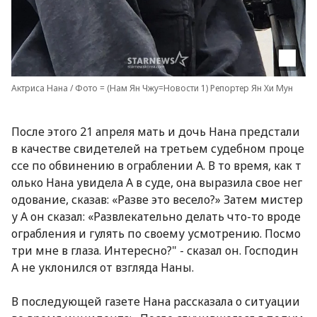
Актриса Нана / Фото = (Нам Ян Чжу=Новости 1) Репортер Ян Хи Мун
После этого 21 апреля мать и дочь Нана предстали
в качестве свидетелей на третьем судебном проце
ссе по обвинению в ограблении А. В то время, как т
олько Нана увидела А в суде, она выразила свое нег
одование, сказав: «Разве это весело?» Затем мистер
у А он сказал: «Развлекательно делать что-то вроде
ограбления и гулять по своему усмотрению. Посмо
три мне в глаза. Интересно?" - сказал он. Господин
А не уклонился от взгляда Наны.
В последующей газете Нана рассказала о ситуации