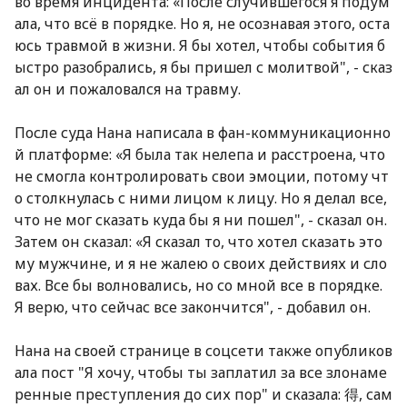
во время инцидента: «После случившегося я подум
ала, что всё в порядке. Но я, не осознавая этого, оста
юсь травмой в жизни. Я бы хотел, чтобы события б
ыстро разобрались, я бы пришел с молитвой", - сказ
ал он и пожаловался на травму.
После суда Нана написала в фан-коммуникационно
й платформе: «Я была так нелепа и расстроена, что
не смогла контролировать свои эмоции, потому чт
о столкнулась с ними лицом к лицу. Но я делал все,
что не мог сказать куда бы я ни пошел", - сказал он.
Затем он сказал: «Я сказал то, что хотел сказать это
му мужчине, и я не жалею о своих действиях и сло
вах. Все бы волновались, но со мной все в порядке.
Я верю, что сейчас все закончится", - добавил он.
Нана на своей странице в соцсети также опубликов
ала пост "Я хочу, чтобы ты заплатил за все злонаме
ренные преступления до сих пор" и сказала: 得, сам