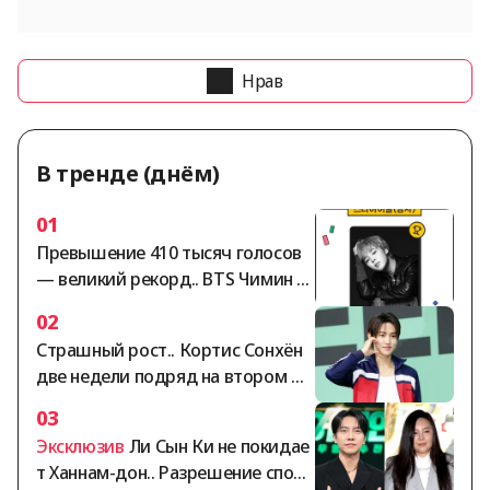
Нрав
В тренде (днём)
01
Превышение 410 тысяч голосов
— великий рекорд.. BTS Чимин за
нимает безраздельное первое м
02
есто в мужском рейтинге «Звёзд
Страшный рост.. Кортис Сонхён
ный идол» по версии StarRanking
две недели подряд на втором ме
сте в мужском рейтинге «Стар-А
03
йдол» по версии StarRanking
Эксклюзив
Ли Сын Ки не покидае
т Ханнам-дон.. Разрешение спора