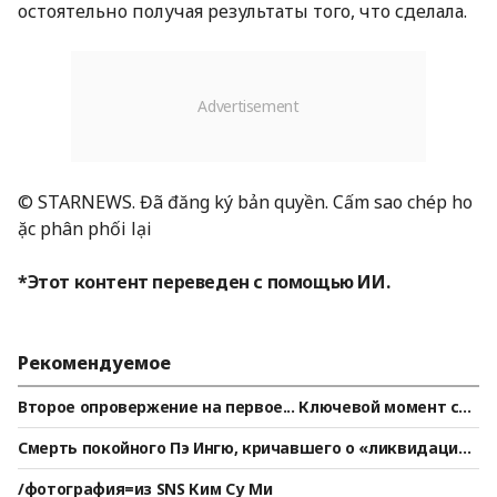
остоятельно получая результаты того, что сделала.
© STARNEWS. Đã đăng ký bản quyền. Cấm sao chép ho
ặc phân phối lại
*Этот контент переведен с помощью ИИ.
Рекомендуемое
Второе опровержение на первое... Ключевой момент спо
ра между Хван Чжонмином и подозреваемым А в деле о
Смерть покойного Пэ Ингю, кричавшего о «ликвидаци
преследовании [Star Issue]
и», вызвала бурные обсуждения в СМИ... Мать скончала
/фотография=из SNS Ким Су Ми
сь + импичмент Юн Сок Ёля, но он проходил лечение от н