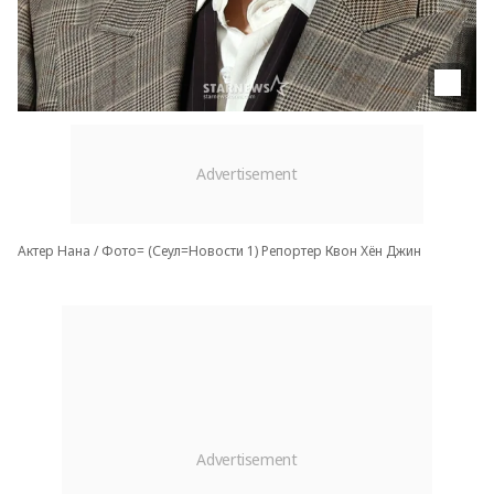
Актер Нана / Фото= (Сеул=Новости 1) Репортер Квон Хён Джин