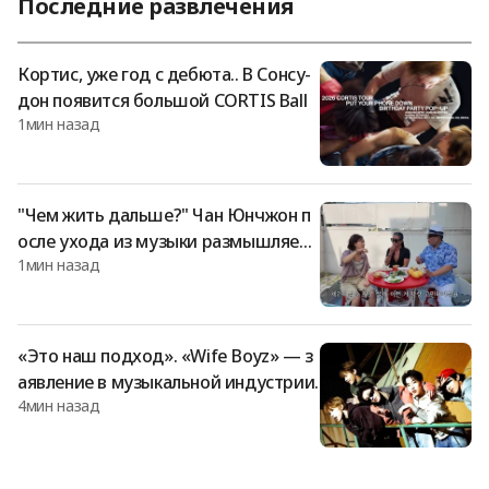
Последние развлечения
рипто-семья». В этот день Со Чжан Хун, комментируя па
ру, занимающуюся криптовалютой, сказал: «Хотя муж и
создал долги, даже в этом случае (жену) трудно понять
Кортис, уже год с дебюта.. В Сонсу-
с точки зрения здравого смысла
дон появится большой CORTIS Ball
1мин назад
"Чем жить дальше?" Чан Юнчжон п
осле ухода из музыки размышляет
1мин назад
о втором этапе жизни
«Это наш подход». «Wife Boyz» — з
аявление в музыкальной индустрии.
4мин назад