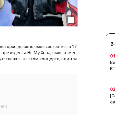
В
которое должно было состояться в 17
 президента Но Му Хёна, было отмен
0
тствовать на этом концерте, один за
Ве
BT
ес
ек
0
[О
ов
се
пу