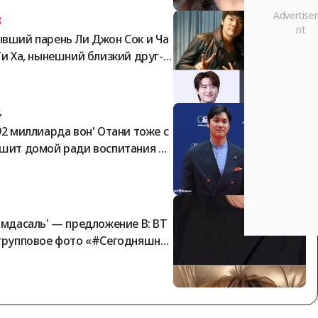
3
вший парень Ли Джон Сок и Ча
Ги Ха, нынешний близкий друг-м
чина Пён У Сок.. IU вызвала тро
 мужчин в «адский стиль звёздн
ти» [StarNews]
4
92 миллиарда вон' Отани тоже с
шит домой ради воспитания де
й: «Одиночное воспитание» не с
ествует! Он даже купил Bentley
 500 миллионов вон для семьи
5
посмотрите на его скромность
амдасаль' — предложение В: BT
групповое фото «#Сегодняшни
TS»