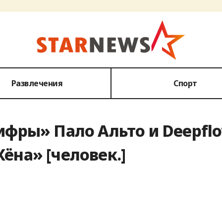
Развлечения
Спорт
цифры» Пало Альто и Deepfl
ёна» [человек.]