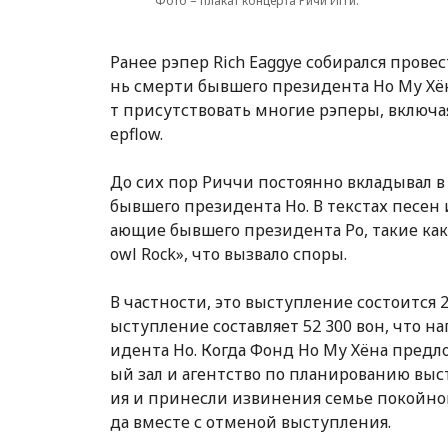
Фото = плакат концерта Ричи Игги.
Ранее рэпер Rich Eaggye собирался провес
нь смерти бывшего президента Но Му Хён
т присутствовать многие рэперы, включая N
epflow.
До сих пор Риччи постоянно вкладывал в
бывшего президента Но. В текстах песен
ающие бывшего президента Ро, такие как «
owl Rock», что вызвало споры.
В частности, это выступление состоится 23
ыступление составляет 52 300 вон, что 
идента Но. Когда Фонд Но Му Хёна пред
ый зал и агентство по планированию выс
ия и принесли извинения семье покойно
да вместе с отменой выступления.