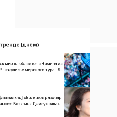
 тренде (днём)
1
сь мир влюбляется в Чимина из
S: закулисье мирового тура.. Бл
тящая противоположная привл
ательность
2
фициально] «Большое разочар
ание»: Блэкпинк Джису взяла на
бя ответственность и принесла
бличные извинения [Stylish New