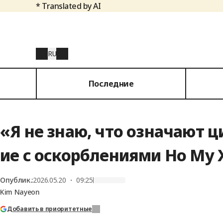
* Translated by AI
RU
Последние
«Я не знаю, что означают 
ие с оскорблениями Но Му Х
Опублик.
:
2026.05.20 ・ 09:25
Kim Nayeon
Добавить в приоритетные