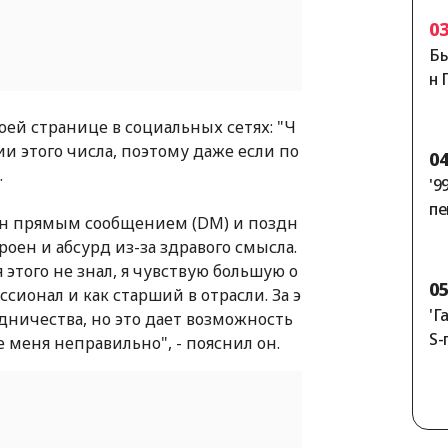
s]
0
Бы
н 
уж
воей странице в социальных сетях: "Ч
их
ии этого числа, поэтому даже если по
ос
0
.
'9
пе
блен прямым сообщением (DM) и поздн
те
троен и абсурд из-за здравого смысла.
ущ
 этого не знал, я чувствую большую о
за
0
ссионал и как старший в отрасли. За э
→ 
'Г
дничества, но это дает возможность
S-
е меня неправильно", - пояснил он.
йB