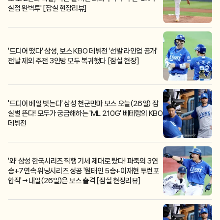
실점 완벽투' [잠실 현장리뷰]
'드디어 떴다' 삼성, 보스 KBO 데뷔전 '선발 라인업 공개'
전날 제외 주전 3인방 모두 복귀했다 [잠실 현장]
'드디어 베일 벗는다' 삼성 천군만마 보스 오늘(26일) 잠
실벌 뜬다! 모두가 궁금해하는 'ML 210G' 베테랑의 KBO
데뷔전
'와' 삼성 한국시리즈 직행 기세 제대로 탔다! 파죽의 3연
승+7연속 위닝시리즈 성공 '원태인 5승+이재현 투런포
합작'→내일(26일)은 보스 출격 [잠실 현장리뷰]