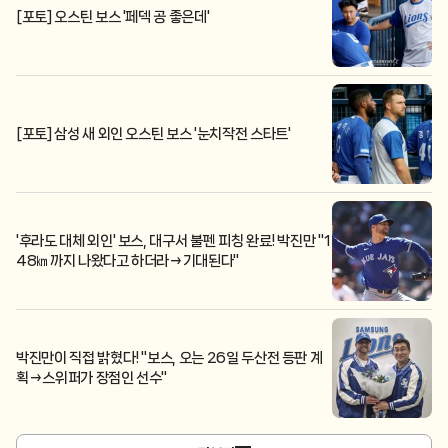
[포토] 오스틴 보스 '페덱 공 좋은데'
[포토] 삼성 새 외인 오스틴 보스 '눈치작전 스타트'
'후라도 대체 외인' 보스, 대구서 불펜 피칭 완료! 박진만 "1
48㎞까지 나왔다고 하더라→기대된다"
박진만이 직접 밝혔다! "보스, 오는 26일 두산전 등판 계
획→스위퍼가 장점인 선수"