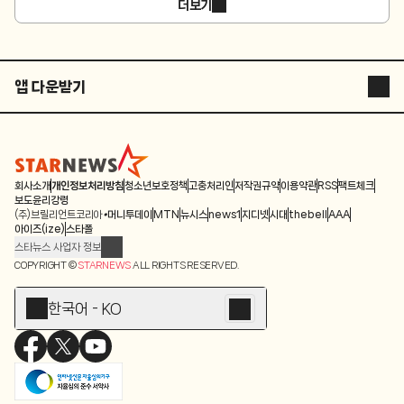
더보기
앱 다운받기
STARNEWS APP
STARPOLL
회사소개
개인정보처리방침
청소년보호정책
고충처리인
저작권규약
이용약관
RSS
팩트체크
보도윤리강령
(주)브릴리언트코리아
머니투데이
MTN
뉴시스
news1
지디넷
시대
thebell
AAA
아이즈(ize)
스타폴
스타뉴스 사업자 정보
주소: 서울시 종로구 청계천로 11(서린동, 청계한국빌딩)
COPYRIGHT ©
STARNEWS
ALL RIGHTS RESERVED.
발행인/편집인: 박준철
청소년 보호책임자: 문완식
한국어 - KO
등록번호:서울 아01055
등록일:2009.12.10
제호:스타뉴스
발행일:2009.12.10
전화번호: 02-767-6843ㆍ02-724-0985