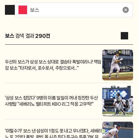
보스
검색 결과
290
건
두산의 보스가 삼성 보스 상대로 결승타 폭발이라니! 책임
감 보소 "타자로서, 포수로서, 주장으로서..."
'삼성 보스 잡았다' 9명의 이름 일일이 꺼내 칭찬한 두산
사령탑 "세베리노 멀티히트 KBO 리그 적응 고무적!"
'이럴수가' 보스 낸 삼성이 1점도 못 내고 무너졌다, 세베리
노 또 2안타 폭발, 곽빈 올 시즌 최다 투구수 투혼 '8K 무