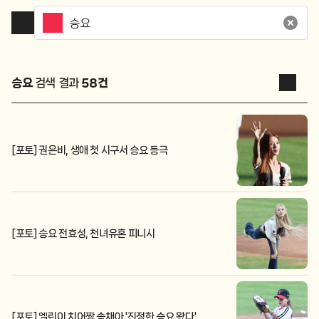
승요
검색 결과
58
건
[포토] 권은비, 생애 첫 시구서 승요 등극
[포토] 승요 전효성, 천녀유혼 피니시
[포토] 엘린이 치어짱 송채아 '진정한 승요 왔다'