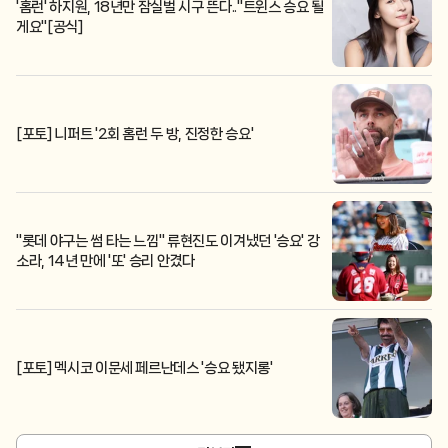
'홈런' 하지원, 18년만 잠실벌 시구 뜬다.."트윈스 승요 될
게요"[공식]
[포토] 니퍼트 '2회 홈런 두 방, 진정한 승요'
"롯데 야구는 썸 타는 느낌" 류현진도 이겨냈던 '승요' 강
소라, 14년 만에 '또' 승리 안겼다
[포토] 멕시코 이문세 페르난데스 '승요 됐지롱'