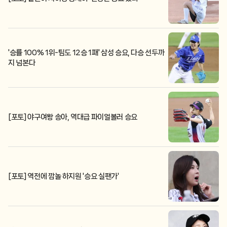
'승률 100% 1위-팀도 12승 1패' 삼성 승요, 다승 선두까
지 넘본다
[포토] 야구여왕 송아, 역대급 파이얼볼러 승요
[포토] 역전에 깜놀 하지원 '승요 실팬가'