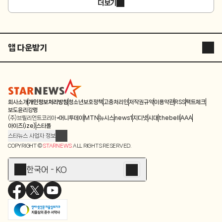
더보기
앱 다운받기
STARNEWS APP
STARPOLL
회사소개
개인정보처리방침
청소년보호정책
고충처리인
저작권규약
이용약관
RSS
팩트체크
보도윤리강령
(주)브릴리언트코리아
머니투데이
MTN
뉴시스
news1
지디넷
시대
thebell
AAA
아이즈(ize)
스타폴
스타뉴스 사업자 정보
주소: 서울시 종로구 청계천로 11(서린동, 청계한국빌딩)
COPYRIGHT ©
STARNEWS
ALL RIGHTS RESERVED.
발행인/편집인: 박준철
청소년 보호책임자: 문완식
한국어 - KO
등록번호:서울 아01055
등록일:2009.12.10
제호:스타뉴스
발행일:2009.12.10
전화번호: 02-767-6843ㆍ02-724-0985