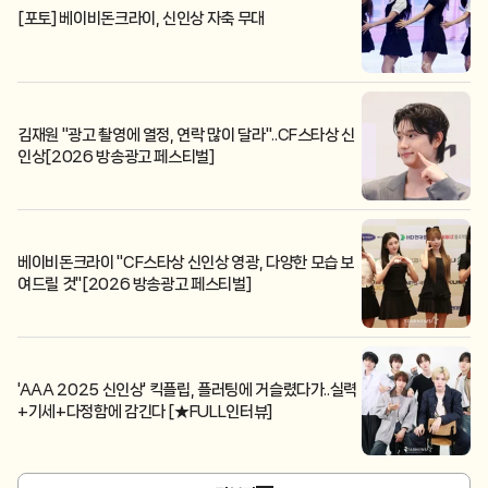
[포토] 베이비돈크라이, 신인상 자축 무대
김재원 "광고 촬영에 열정, 연락 많이 달라"..CF스타상 신
인상[2026 방송광고 페스티벌]
베이비돈크라이 "CF스타상 신인상 영광, 다양한 모습 보
여드릴 것"[2026 방송광고 페스티벌]
'AAA 2025 신인상' 킥플립, 플러팅에 거슬렸다가..실력
+기세+다정함에 감긴다 [★FULL인터뷰]