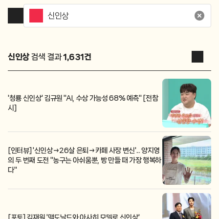
신인상
검색 결과
1,631
건
'청룡 신인상' 김규원 "AI, 수상 가능성 68% 예측" [전참
시]
[인터뷰] '신인상→26살 은퇴→카페 사장 변신'... 양지영
의 두 번째 도전 "농구는 아쉬움뿐, 빵 만들 때 가장 행복하
다"
[포토] 김재원 '맥도날드와 아사히 모델로 신인상'