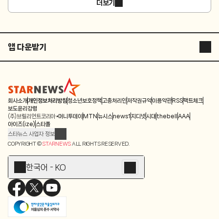
더보기
앱 다운받기
STARNEWS APP
STARPOLL
회사소개
개인정보처리방침
청소년보호정책
고충처리인
저작권규약
이용약관
RSS
팩트체크
보도윤리강령
(주)브릴리언트코리아
머니투데이
MTN
뉴시스
news1
지디넷
시대
thebell
AAA
아이즈(ize)
스타폴
스타뉴스 사업자 정보
주소: 서울시 종로구 청계천로 11(서린동, 청계한국빌딩)
COPYRIGHT ©
STARNEWS
ALL RIGHTS RESERVED.
발행인/편집인: 박준철
청소년 보호책임자: 문완식
한국어 - KO
등록번호:서울 아01055
등록일:2009.12.10
제호:스타뉴스
발행일:2009.12.10
전화번호: 02-767-6843ㆍ02-724-0985