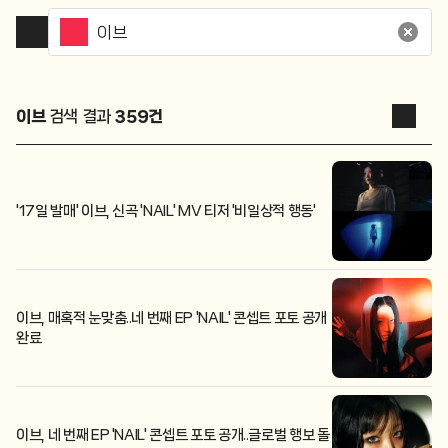
이브
검색 결과
359
건
'17일 발매' 이브, 신곡 'NAIL' MV 티저 '비일상적 행동'
이브, 매혹적 눈맞춤..네 번째 EP 'NAIL' 콘셉트 포토 공개
완료
이브, 네 번째 EP 'NAIL' 콘셉트 포토 공개..글로벌 행보 돌