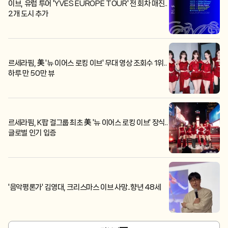
이브, 유럽 투어 'YVES EUROPE TOUR' 전 회차 매진..
2개 도시 추가
르세라핌, 美 '뉴 이어스 로킹 이브' 무대 영상 조회수 1위..
하루 만 50만 뷰
르세라핌, K팝 걸그룹 최초 美 '뉴 이어스 로킹 이브' 장식..
글로벌 인기 입증
'음악평론가' 김영대, 크리스마스 이브 사망..향년 48세