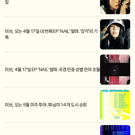
입
이브, 오는 4월 17일 네 번째 EP 'NAIL' 발매..'감각'의 기
록
이브, 4월 17일 EP 'NAIL' 발매..국경·인종·성별·언어 초월
이브, 오는 5월 미주 투어..북·남미 14개 도시 순회