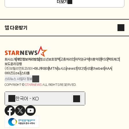
더보기
앱 다운받기
STARNEWS APP
STARPOLL
회사소개
개인정보처리방침
청소년보호정책
고충처리인
저작권규약
이용약관
RSS
팩트체크
보도윤리강령
(주)브릴리언트코리아
머니투데이
MTN
뉴시스
news1
지디넷
시대
thebell
AAA
아이즈(ize)
스타폴
스타뉴스 사업자 정보
주소: 서울시 종로구 청계천로 11(서린동, 청계한국빌딩)
COPYRIGHT ©
STARNEWS
ALL RIGHTS RESERVED.
발행인/편집인: 박준철
청소년 보호책임자: 문완식
한국어 - KO
등록번호:서울 아01055
등록일:2009.12.10
제호:스타뉴스
발행일:2009.12.10
전화번호: 02-767-6843ㆍ02-724-0985