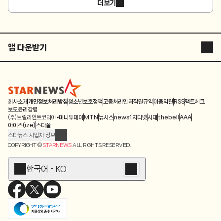
더보기
앱 다운받기
STARNEWS APP
STARPOLL
회사소개
개인정보처리방침
청소년보호정책
고충처리인
저작권규약
이용약관
RSS
팩트체크
보도윤리강령
(주)브릴리언트코리아
머니투데이
MTN
뉴시스
news1
지디넷
시대
thebell
AAA
아이즈(ize)
스타폴
스타뉴스 사업자 정보
주소: 서울시 종로구 청계천로 11(서린동, 청계한국빌딩)
COPYRIGHT ©
STARNEWS
ALL RIGHTS RESERVED.
발행인/편집인: 박준철
청소년 보호책임자: 문완식
한국어 - KO
등록번호:서울 아01055
등록일:2009.12.10
제호:스타뉴스
발행일:2009.12.10
전화번호: 02-767-6843ㆍ02-724-0985