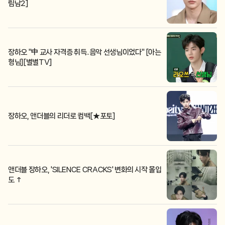
림남2]
장하오 "中 교사 자격증 취득..음악 선생님이었다" [아는
형님][별별TV]
장하오, 앤더블의 리더로 컴백[★포토]
앤더블 장하오, 'SILENCE CRACKS' 변화의 시작 몰입
도 ↑