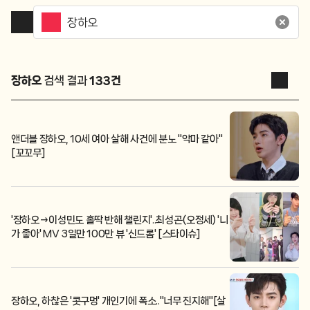
장하오
검색 결과
133
건
앤더블 장하오, 10세 여아 살해 사건에 분노 "악마 같아"
[꼬꼬무]
'장하오→이성민도 홀딱 반해 챌린지'..최성곤(오정세) '니
가 좋아' MV 3일만 100만 뷰 '신드롬' [스타이슈]
장하오, 하찮은 '콧구멍' 개인기에 폭소.."너무 진지해"[살