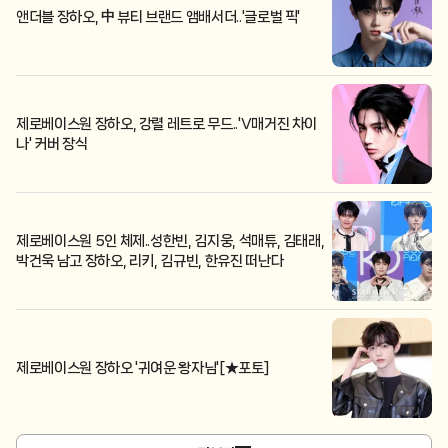
앤더블 장하오, 中 뷰티 브랜드 앰배서더..'글로벌 픽'
제로베이스원 장하오, 강렬 레트로 무드..'V매거진 차이
나' 커버 장식
제로베이스원 5인 체제..성한빈, 김지웅, 석매튜, 김태래,
박건욱 남고 장하오, 리키, 김규빈, 한유진 떠난다
제로베이스원 장하오 '귀여운 왕자님'[★포토]