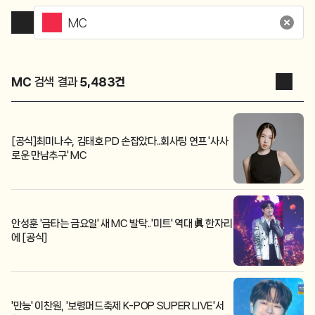
MC
검색 결과
5,483
건
[공식]최미나수, 김태호 PD 손잡았다..회사팅 연프 '사사
로운 만남추구' MC
안성훈 '금타는 금요일' 새 MC 발탁..'미트' 역대 眞 한자리
에 [공식]
'만능' 이찬원, '보령머드축제 K-POP SUPER LIVE'서