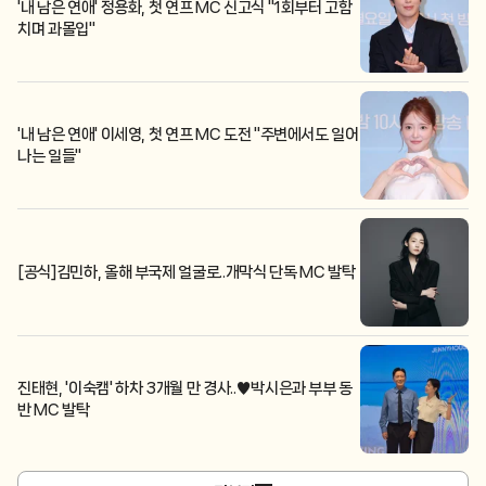
'내 남은 연애' 정용화, 첫 연프 MC 신고식 "1회부터 고함
치며 과몰입"
'내 남은 연애' 이세영, 첫 연프 MC 도전 "주변에서도 일어
나는 일들"
[공식]김민하, 올해 부국제 얼굴로..개막식 단독 MC 발탁
진태현, '이숙캠' 하차 3개월 만 경사..♥박시은과 부부 동
반 MC 발탁