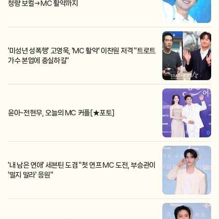
청량 보컬→MC 활약까지
'미성년 성폭행' 고영욱, 'MC 활약' 이찬원 저격 "트로트
가수 본업에 충실하길"
윤아-전현무, 오늘의 MC 커플[★포토]
'내 남은 연애' 세븐틴 도겸 "첫 연프 MC 도전, 부승관이
'떨지 말라' 응원"