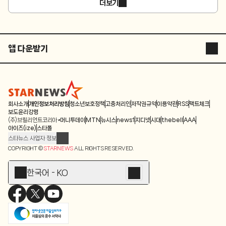
더보기
앱 다운받기
STARNEWS APP
STARPOLL
회사소개
개인정보처리방침
청소년보호정책
고충처리인
저작권규약
이용약관
RSS
팩트체크
보도윤리강령
(주)브릴리언트코리아
머니투데이
MTN
뉴시스
news1
지디넷
시대
thebell
AAA
아이즈(ize)
스타폴
스타뉴스 사업자 정보
주소: 서울시 종로구 청계천로 11(서린동, 청계한국빌딩)
COPYRIGHT ©
STARNEWS
ALL RIGHTS RESERVED.
발행인/편집인: 박준철
청소년 보호책임자: 문완식
한국어 - KO
등록번호:서울 아01055
등록일:2009.12.10
제호:스타뉴스
발행일:2009.12.10
전화번호: 02-767-6843ㆍ02-724-0985