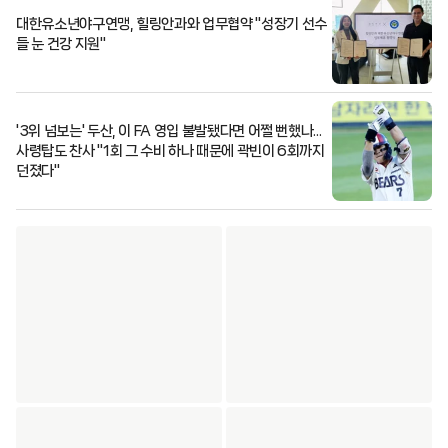
대한유소년야구연맹, 힐링안과와 업무협약 "성장기 선수
들 눈 건강 지원"
'3위 넘보는' 두산, 이 FA 영입 불발됐다면 어쩔 뻔했나...
사령탑도 찬사 "1회 그 수비 하나 때문에 곽빈이 6회까지
던졌다"