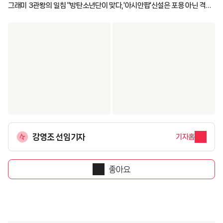
그래미 3관왕의 일침 "방탄소년단이 맞다,'아시안팝'신설은 포용 아닌 격리"
[K-EYES]
강영조 선임기자
기자홈
좋아요