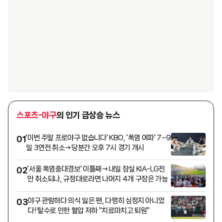
스포츠-야구
의 인기 급상승 뉴스
'이번 주말 프로야구 없습니다' KBO, '폭염 여파' 7~9
01
일 3연전 취소→당분간 오후 7시 경기 개시
'서울 폭염중대경보' 이틀째→내일 잠실 KIA-LG전
02
만 취소되나, 규정대로라면 나머지 4개 구장은 가능
야구 관람하다 의식 잃은 팬, 다행히 심정지 아니었
03
다! 탈수로 인한 혈압 저하 "치료마치고 퇴원"