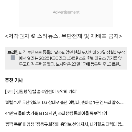
<저작권자 © 스타뉴스, 무단전재 및 재배포 금지>
브리핑
타격 부진으로 등록이 말소되었던 한화 노시환이 22일 잠실야구장
에서 열리는 2026 KBO리그 LG트윈스와 한화이글스 경기를 앞
두고 타격 훈련을 했다. 노시환은 23일 1군에 등록된 후 LG트윈스
전에 출전할 예정이다. 김경문 감독과 류현진이 노시환의 훈련을 지
켜보며 이야기를 나누었다.
추천 기사
[포토] 김원형 '잠실 홈 6연전이 도약의 기회'
'이럴수가' 두산 양의지 LG 상대로 출전 어렵다, 손아섭 1군 엔트리 말소... 안
재석 데뷔 첫 4번 출장! 사령탑 "최근 흐름 좋다" [잠실 현장]
41만표 돌파 大기록..BTS 지민, 스타랭킹 男아이돌 독보적 1위
'깜짝 폭로' 이임생 "정몽규 회장이 홍명보 선임 지시, 나가월드 디렉터 합의
시점은..."