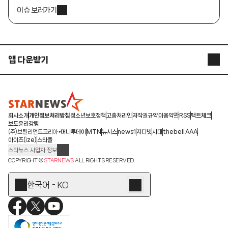
이슈 보러가기
앱 다운받기
STARNEWS APP
STARPOLL
회사소개
개인정보처리방침
청소년보호정책
고충처리인
저작권규약
이용약관
RSS
팩트체크
보도윤리강령
(주)브릴리언트코리아
머니투데이
MTN
뉴시스
news1
지디넷
시대
thebell
AAA
아이즈(ize)
스타폴
스타뉴스 사업자 정보
주소: 서울시 종로구 청계천로 11(서린동, 청계한국빌딩)
COPYRIGHT ©
STARNEWS
ALL RIGHTS RESERVED.
발행인/편집인: 박준철
청소년 보호책임자: 문완식
한국어 - KO
등록번호:서울 아01055
등록일:2009.12.10
제호:스타뉴스
발행일:2009.12.10
전화번호: 02-767-6843ㆍ02-724-0985