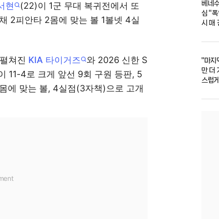
베네수
서현
(22)이 1군 무대 복귀전에서 또
심 "
 2피안타 2몸에 맞는 볼 1볼넷 4실
시 매 
 펼쳐진
KIA 타이거즈
와 2026 신한 S
"마지
만 더
1-4로 크게 앞선 9회 구원 등판, 5
스럽게
몸에 맞는 볼, 4실점(3자책)으로 고개
접 입