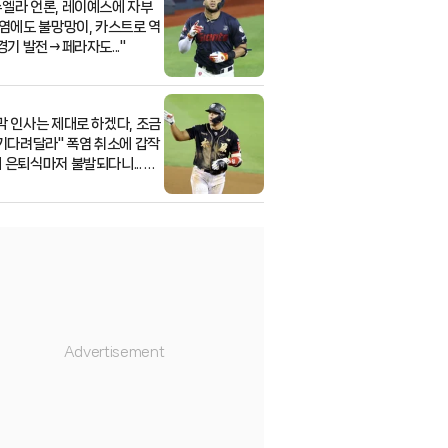
엘라 언론, 레이예스에 자부
폭염에도 불망망이, 카스트로 역
경기 발전→페라자도..."
막 인사는 제대로 하겠다, 조금
 기다려달라" 폭염 취소에 갑작
 은퇴식마저 불발되다니... 직
장 밝혔다