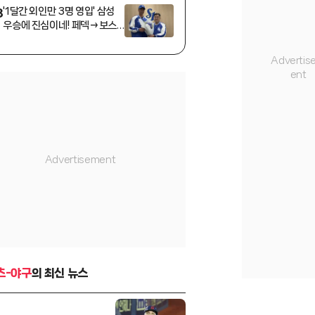
'1달간 외인만 3명 영입' 삼성
3
우승에 진심이네! 페덱→보스
→미야모리까지 빠르게 데려왔
다
츠-야구
의 최신 뉴스