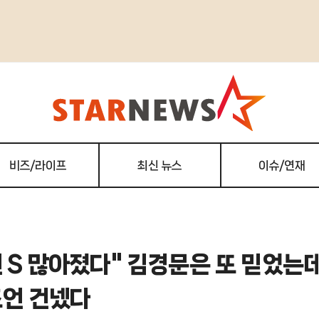
비즈/라이프
최신 뉴스
이슈/연재
 S 많아졌다" 김경문은 또 믿었는데.
조언 건넸다