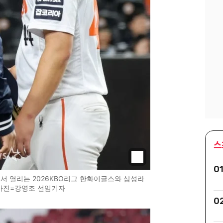
스
0
서 열리는 2026KBO리그 한화이글스와 삼성라
/사진=강영조 선임기자
0