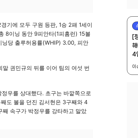
경기에 모두 구원 등판, 1승 2패 1세이
총 8이닝 동안 9피안타(1피홈런) 15볼
[
닝당 출루허용률(WHIP) 3.00, 피안
해
4
이
9회말 권민규의 뒤를 이어 팀의 여섯 번
박정우를 상대했다. 초구는 바깥쪽으로
2구째도 볼을 던진 김서현은 3구째와 4
5구째 속구가 박정우를 강타하고 말았