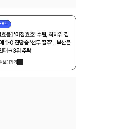
스포츠
정효볼] '이정효호' 수원, 최하위 김
에 1-0 진땀승 '선두 질주'... 부산은
연패→3위 추락
슈 보러가기