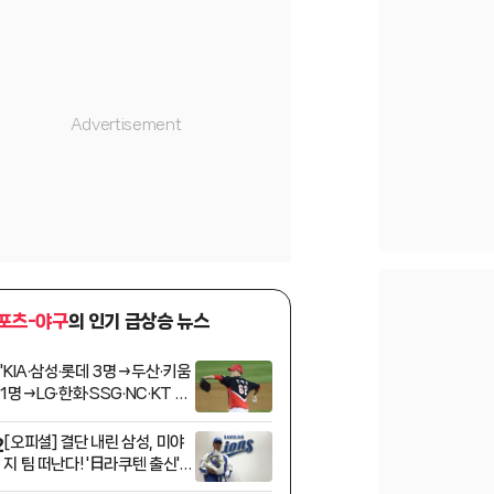
포츠-야구
의 인기 급상승 뉴스
'KIA·삼성·롯데 3명→두산·키움
1
1명→LG·한화·SSG·NC·KT 0
명' 상무 야구단 최종 합격자 명
단 '총 11명' 발표
[오피셜] 결단 내린 삼성, 미야
2
지 팀 떠난다! '日라쿠텐 출신'
우완 미야모리 사토시 영입