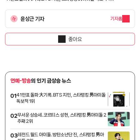
윤상근 기자
기자홈
좋아요
연예-방송
의 인기 급상승 뉴스
41만표 돌파 大기록..BTS 지민, 스타랭킹 男아이돌
01
독보적 1위
무서운 상승세..코르티스 성현, 스타랭킹 男아이돌 2
02
주째 2위
레전드 월드 아이돌..방탄소년단 진, 스타랭킹 男아
03