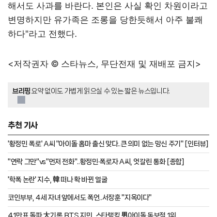
해서도 사과를 바란다. 본인은 사실 확인 차원이라고
변명하지만 유가족은 조롱을 당한듯해서 아주 불쾌
하다"라고 전했다.
<저작권자 © 스타뉴스, 무단전재 및 재배포 금지>
브리핑
요약 없이도 가볍게 읽으실 수 있는 짧은 뉴스입니다.
추천 기사
'황정민 폭로' A씨 "아이돌 홈마 출신 맞다..큰 의미 없는 망신 주기" [인터뷰]
"연락 그만"vs"먼저 전화"..황정민·폭로자 A씨, 엇갈린 통화 [종합]
'학폭 논란' 지수, 韓 떠나 확 바뀐 얼굴
코인부부, 4세 자녀 앞에서도 폭언..서장훈 "지옥이다"
41만표 돌파 大기록..BTS 지민, 스타랭킹 男아이돌 독보적 1위