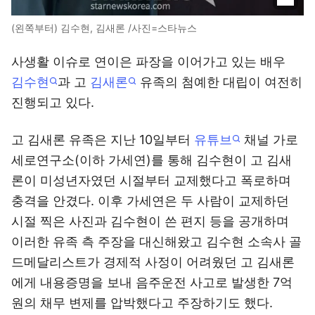
(왼쪽부터) 김수현, 김새론 /사진=스타뉴스
사생활 이슈로 연이은 파장을 이어가고 있는 배우
김수현
과 고
김새론
유족의 첨예한 대립이 여전히
진행되고 있다.
고 김새론 유족은 지난 10일부터
유튜브
채널 가로
세로연구소(이하 가세연)를 통해 김수현이 고 김새
론이 미성년자였던 시절부터 교제했다고 폭로하며
충격을 안겼다. 이후 가세연은 두 사람이 교제하던
시절 찍은 사진과 김수현이 쓴 편지 등을 공개하며
이러한 유족 측 주장을 대신해왔고 김수현 소속사 골
드메달리스트가 경제적 사정이 어려웠던 고 김새론
에게 내용증명을 보내 음주운전 사고로 발생한 7억
원의 채무 변제를 압박했다고 주장하기도 했다.