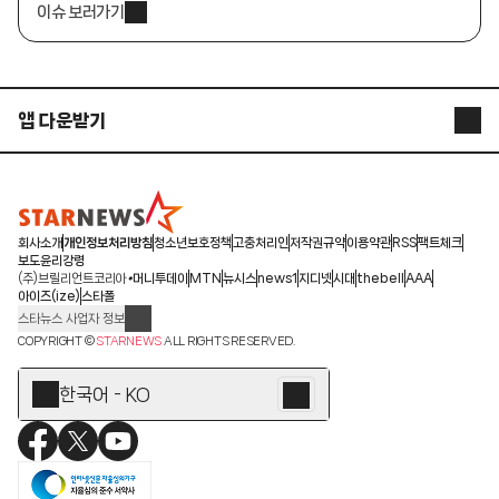
이슈 보러가기
앱 다운받기
STARNEWS APP
STARPOLL
회사소개
개인정보처리방침
청소년보호정책
고충처리인
저작권규약
이용약관
RSS
팩트체크
보도윤리강령
(주)브릴리언트코리아
머니투데이
MTN
뉴시스
news1
지디넷
시대
thebell
AAA
아이즈(ize)
스타폴
스타뉴스 사업자 정보
주소: 서울시 종로구 청계천로 11(서린동, 청계한국빌딩)
COPYRIGHT ©
STARNEWS
ALL RIGHTS RESERVED.
발행인/편집인: 박준철
청소년 보호책임자: 문완식
한국어 - KO
등록번호:서울 아01055
등록일:2009.12.10
제호:스타뉴스
발행일:2009.12.10
전화번호: 02-767-6843ㆍ02-724-0985