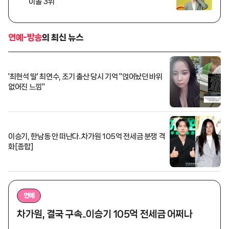
이돌 3위
연예-방송
의 최신 뉴스
'최현석 딸' 최연수, 조기 출산 당시 기억 "얹어놨던 바위
없어진 느낌"
이승기, 한남동 안 떠난다..차가원 105억 전세금 분쟁 격
화[종합]
연예
차가원, 결국 구속..이승기 105억 전세금 어쩌나