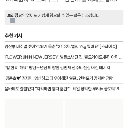
브리핑
요약 없이도 가볍게 읽으실 수 있는 짧은 뉴스입니다.
추천 기사
임산부 비주얼 맞아? 28기 옥순 "21주차..벌써 7kg 쪘어요"[스타이슈]
'FLOWER JIN IN NEW JERSEY'..방탄소년단 진, 월드와이드 큐티 아미 녹
인 월드와이드 핸섬 환상 라이브
"밥 한 끼 해요" 방탄소년단 뷔 향한 김민재 선수의 진심 어린 메시지
'김준호♥' 김지민, 임신하고 더 우아해진 얼굴...안현모가 공개한 근황
음바페도 얄짤없다 "지각하면 왕따 훈련!"... 레알 장악한 무리뉴 공포의 '3대
금지령' 실시 "식사도 통제"