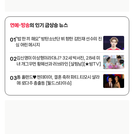
연예-방송
의 인기 급상승 뉴스
"밥 한 끼 해요" 방탄소년단 뷔 향한 김민재 선수의 진
01
심 어린 메시지
김신영이 이상형이라더니? 32세 박서진, 28세 미
02
녀 개그우먼 황혜선과 러브라인 [살림남][★밤TV]
톰 홀랜드♥젠데이아, 결혼 축하 파티..티모시 샬라
03
메·로다주 총출동 [월드스타이슈]