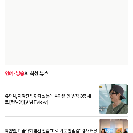
연예-방송
의 최신 뉴스
유재석, 제작진 밥까지 샀는데 돌아온 건 '벌칙 3종 세
트'[런닝맨][★밤TView]
박한별, 미술대회 본선 진출 "다시봐도 안믿김" 경사 터졌