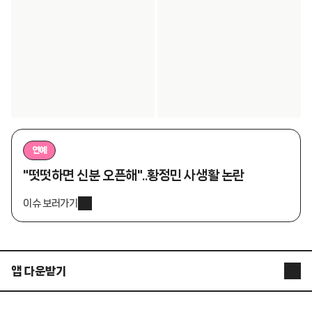
연예
"떳떳하면 신분 오픈해"..황정민 사생활 논란
이슈 보러가기
앱 다운받기
STARNEWS APP