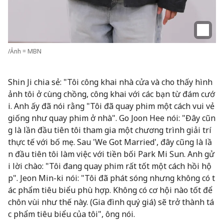
/Ảnh = MBN
Shin Ji chia sẻ: "Tôi công khai nhà cửa và cho thấy hình
ảnh tôi ở cùng chồng, công khai với các bạn từ đám cướ
i. Anh ấy đã nói rằng "Tôi đã quay phim một cách vui vẻ
giống như quay phim ở nhà". Go Joon Hee nói: "Đây cũn
g là lần đầu tiên tôi tham gia một chương trình giải trí
thực tế với bố mẹ. Sau 'We Got Married', đây cũng là lầ
n đầu tiên tôi làm việc với tiền bối Park Mi Sun. Anh gử
i lời chào: "Tôi đang quay phim rất tốt một cách hồi hộ
p". Jeon Min-ki nói: "Tôi đã phát sóng nhưng không có t
ác phẩm tiêu biểu phù hợp. Không có cơ hội nào tốt để
chôn vùi như thế này. (Gia đình quý giá) sẽ trở thành tá
c phẩm tiêu biểu của tôi", ông nói.