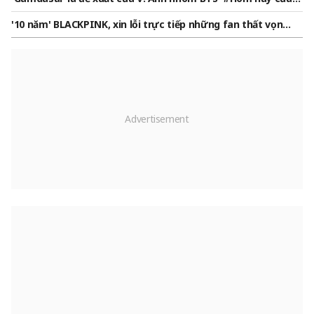
n khi chết"
angtan'
'10 năm' BLACKPINK, xin lỗi trực tiếp những fan thất vọn
g.."Tôi xin lỗi và yêu các bạn" [Star Issue]