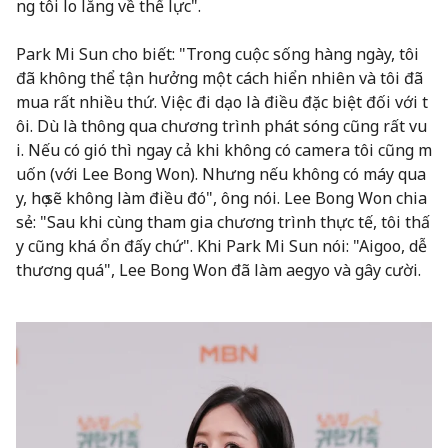
ng tôi lo lắng về thể lực".
Park Mi Sun cho biết: "Trong cuộc sống hàng ngày, tôi
đã không thể tận hưởng một cách hiển nhiên và tôi đã
mua rất nhiều thứ. Việc đi dạo là điều đặc biệt đối với t
ôi. Dù là thông qua chương trình phát sóng cũng rất vu
i. Nếu có gió thì ngay cả khi không có camera tôi cũng m
uốn (với Lee Bong Won). Nhưng nếu không có máy qua
y, họ sẽ không làm điều đó", ông nói. Lee Bong Won chia
sẻ: "Sau khi cùng tham gia chương trình thực tế, tôi thấ
y cũng khá ổn đấy chứ". Khi Park Mi Sun nói: "Aigoo, dễ
thương quá", Lee Bong Won đã làm aegyo và gây cười.