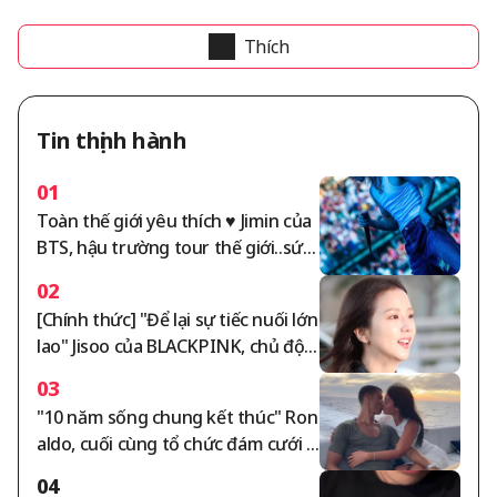
Thích
Tin thịnh hành
01
Toàn thế giới yêu thích ♥ Jimin của
BTS, hậu trường tour thế giới..sức
hấp dẫn lộng lẫy được lật ngược
02
[Chính thức] "Để lại sự tiếc nuối lớn
lao" Jisoo của BLACKPINK, chủ độn
g xin lỗi công khai [StarIssue]
03
"10 năm sống chung kết thúc" Ron
aldo, cuối cùng tổ chức đám cưới t
hế kỷ... Georgina, chỉ chiếc nhẫn trị
04
giá 57 tỷ won "từ nhân viên bán hà