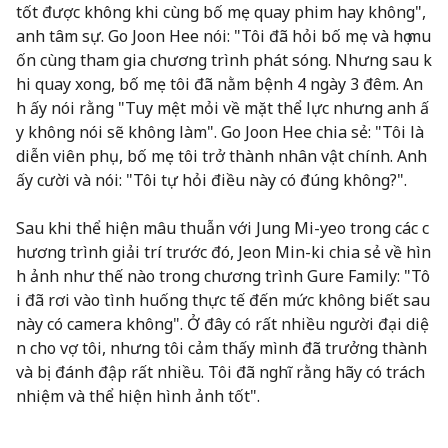
tốt được không khi cùng bố mẹ quay phim hay không",
anh tâm sự. Go Joon Hee nói: "Tôi đã hỏi bố mẹ và họ mu
ốn cùng tham gia chương trình phát sóng. Nhưng sau k
hi quay xong, bố mẹ tôi đã nằm bệnh 4 ngày 3 đêm. An
h ấy nói rằng "Tuy mệt mỏi về mặt thể lực nhưng anh ấ
y không nói sẽ không làm". Go Joon Hee chia sẻ: "Tôi là
diễn viên phụ, bố mẹ tôi trở thành nhân vật chính. Anh
ấy cười và nói: "Tôi tự hỏi điều này có đúng không?".
Sau khi thể hiện mâu thuẫn với Jung Mi-yeo trong các c
hương trình giải trí trước đó, Jeon Min-ki chia sẻ về hìn
h ảnh như thế nào trong chương trình Gure Family: "Tô
i đã rơi vào tình huống thực tế đến mức không biết sau
này có camera không". Ở đây có rất nhiều người đại diệ
n cho vợ tôi, nhưng tôi cảm thấy mình đã trưởng thành
và bị đánh đập rất nhiều. Tôi đã nghĩ rằng hãy có trách
nhiệm và thể hiện hình ảnh tốt".