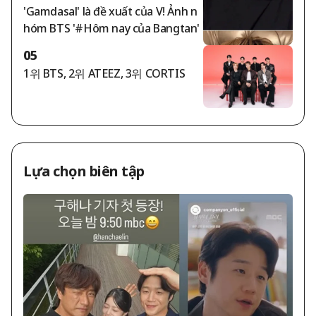
'Gamdasal' là đề xuất của V! Ảnh n
ng Gucci trở thành phu nhân trị giá
hóm BTS '#Hôm nay của Bangtan'
1 nghìn tỷ won"
05
1위 BTS, 2위 ATEEZ, 3위 CORTIS
Lựa chọn biên tập