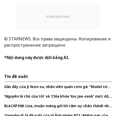
© STARNEWS. Все права защищены. Копирование и
распространение запрещено
*Nội dung này được dịch bằng AI.
Tin đề xuất
Gần đây của Ji Yeon-su, nhân viên quán cơm gà: "Model từng
đi khắp triển lãm ô tô? Bây giờ là mẹ của con trai"[Star Issue]
'Nguyên là chú của tôi' và 'Chìa khóa Yoo Jae-seok' mức độ n
hân cách..Lee Sun-min "Nhờ Lee Yong-joo và Yoo Young-woo
BLACKPINK Lisa, muộn màng gửi lời tâm sự chân thành nhâ
mà có cơ hội này" [★PHỎNG VẤN ĐẦY ĐỦ]
n dịp 10 năm thành lập "các thành viên sẽ ở bên nhau cho đế
'Gamdasal' là đề xuất của V! Ảnh nhóm BTS '#Hôm nay của B