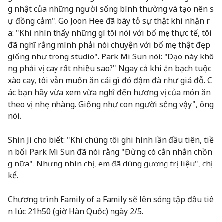
g nhật của những người sống bình thường và tạo nên s
ự đồng cảm". Go Joon Hee đã bày tỏ sự thật khi nhận r
a: "Khi nhìn thấy những gì tôi nói với bố mẹ thực tế, tôi
đã nghĩ rằng mình phải nói chuyện với bố mẹ thật đẹp
giống như trong studio". Park Mi Sun nói: "Dạo này khô
ng phải vị cay rất nhiều sao?" Ngay cả khi ăn bạch tuộc
xào cay, tôi vẫn muốn ăn cái gì đó đậm đà như giá đỗ. C
ác bạn hãy vừa xem vừa nghĩ đến hương vị của món ăn
theo vị nhẹ nhàng. Giống như con người sống vậy", ông
nói.
Shin Ji cho biết: "Khi chúng tôi ghi hình lần đầu tiên, tiề
n bối Park Mi Sun đã nói rằng "Đừng có cằn nhằn chồn
g nữa". Nhưng nhìn chị, em đã dùng gương trị liệu", chị
kể.
Chương trình Family of a Family sẽ lên sóng tập đầu tiê
n lúc 21h50 (giờ Hàn Quốc) ngày 2/5.