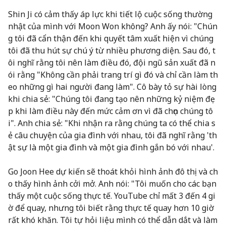
Shin Ji có cảm thấy áp lực khi tiết lộ cuộc sống thường
nhật của mình với Moon Won không? Anh ấy nói: "Chún
g tôi đã cẩn thận đến khi quyết tâm xuất hiện vì chúng
tôi đã thu hút sự chú ý từ nhiều phương diện. Sau đó, t
ôi nghĩ rằng tôi nên làm điều đó, đội ngũ sản xuất đã n
ói rằng "Không cần phải trang trí gì đó và chỉ cần làm th
eo những gì hai người đang làm". Cô bày tỏ sự hài lòng
khi chia sẻ: "Chúng tôi đang tạo nên những kỷ niệm đẹ
p khi làm điều này đến mức cảm ơn vì đã chọn chúng tô
i". Anh chia sẻ: "Khi nhận ra rằng chúng ta có thể chia s
ẻ câu chuyện của gia đình với nhau, tôi đã nghĩ rằng 'th
ật sự là một gia đình và một gia đình gắn bó với nhau'.
Go Joon Hee dự kiến sẽ thoát khỏi hình ảnh đô thị và ch
o thấy hình ảnh cởi mở. Anh nói: "Tôi muốn cho các bạn
thấy một cuộc sống thực tế. YouTube chỉ mất 3 đến 4 gi
ờ để quay, nhưng tôi biết rằng thực tế quay hơn 10 giờ
rất khó khăn. Tôi tự hỏi liệu mình có thể dẫn dắt và làm