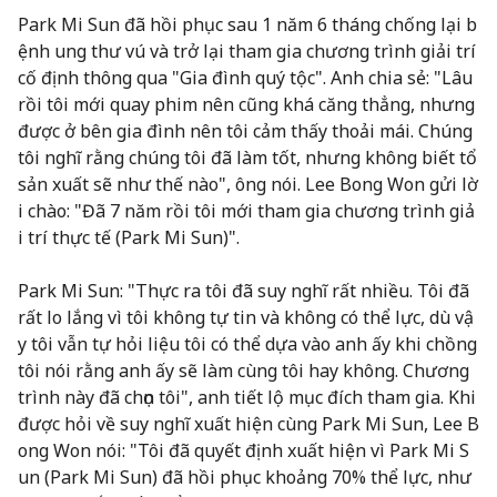
Park Mi Sun đã hồi phục sau 1 năm 6 tháng chống lại b
ệnh ung thư vú và trở lại tham gia chương trình giải trí
cố định thông qua "Gia đình quý tộc". Anh chia sẻ: "Lâu
rồi tôi mới quay phim nên cũng khá căng thẳng, nhưng
được ở bên gia đình nên tôi cảm thấy thoải mái. Chúng
tôi nghĩ rằng chúng tôi đã làm tốt, nhưng không biết tổ
sản xuất sẽ như thế nào", ông nói. Lee Bong Won gửi lờ
i chào: "Đã 7 năm rồi tôi mới tham gia chương trình giả
i trí thực tế (Park Mi Sun)".
Park Mi Sun: "Thực ra tôi đã suy nghĩ rất nhiều. Tôi đã
rất lo lắng vì tôi không tự tin và không có thể lực, dù vậ
y tôi vẫn tự hỏi liệu tôi có thể dựa vào anh ấy khi chồng
tôi nói rằng anh ấy sẽ làm cùng tôi hay không. Chương
trình này đã chọn tôi", anh tiết lộ mục đích tham gia. Khi
được hỏi về suy nghĩ xuất hiện cùng Park Mi Sun, Lee B
ong Won nói: "Tôi đã quyết định xuất hiện vì Park Mi S
un (Park Mi Sun) đã hồi phục khoảng 70% thể lực, như