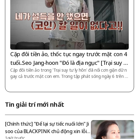
hông gian rất ý ngh
Cặp đôi tiền ảo, thốc tục ngay trước mặt con 4
tuổi..Seo Jang-hoon "Đó là địa ngục" [Trại suy t
Cặp đôi tiền ảo trong 'Trại suy tư ly hôn' đã nổi cơn giận dữ n
ư ly hôn]
gay cả trước mặt con em. Trong tập phát sóng ngày 6 trên c
hương trình giải trí JTBC 'Trại suy tư ly hôn', đã tiến hành điều
tra công việc nhà và tư vấn giải pháp cho cặp đôi tiền ảo thế
hệ 23. Hôm đó, Seo Jang-hoon nói về cặp đôi tiền ảo: "Chồng
có lỗi khi nợ nần, nhưng dù sao thì cũng khó có thể hiểu được
Tin giải trí mới nhất
vợ một cách hợp lý". Trong đoạn video tiếp theo, hình ảnh cặ
p vợ chồng tiếp tục thốc tục trước mặt các con được phác họa.
Con thứ
[Chính thức] "Để lại sự tiếc nuối lớn" Ji
soo của BLACKPINK chủ động xin lỗi c
1giờ trước
ông khai [StarIssue]