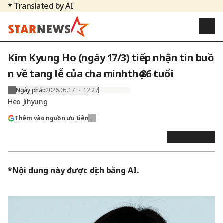
* Translated by AI
Kim Kyung Ho (ngày 17/3) tiếp nhận tin buồ
n về tang lễ của cha mìnhthọ 86 tuổi
Ngày phát
:
2026.05.17 ・ 12:27
Heo Jihyung
Thêm vào nguồn ưu tiên
*Nội dung này được dịch bằng AI.