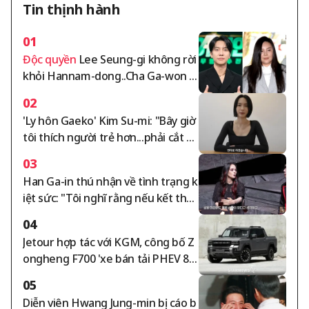
Tin thịnh hành
01
Độc quyền
Lee Seung-gi không rời
khỏi Hannam-dong..Cha Ga-won tr
anh chấp tiền thuê nhà 105 tỷ won
02
leo thang [tổng hợp]
'Ly hôn Gaeko' Kim Su-mi: "Bây giờ
tôi thích người trẻ hơn...phải cắt đ
ứt mối quan hệ với những người v
03
ô lễ" [Su-mi's Tea]
Han Ga-in thú nhận về tình trạng k
iệt sức: "Tôi nghĩ rằng nếu kết thúc
cuộc sống ở trạng thái này cũng k
04
hông sao" [Phụ nữ tự do]
Jetour hợp tác với KGM, công bố Z
ongheng F700 'xe bán tải PHEV 89
2 mã lực'
05
Diễn viên Hwang Jung-min bị cáo b