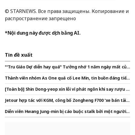
© STARNEWS. Все права защищены. Копирование и
распространение запрещено
*Nội dung này được dịch bằng AI.
Tin đề xuất
"'Tru Giáo Dục' diễn hay quá" Tưởng nhớ 1 năm ngày mất của
diễn viên quá cố Song Young-gyu, từ Ryu Seung-ryong đến Ju
Thành viên nhóm As One quá cố Lee Min, tin buồn đáng tiếc
ng Tae-woo [STAR ISSUE]
hôm nay (5 tháng 8) kỷ niệm 1 năm..Tiếng nói được nhớ nhất
[Toàn bộ] Shin Dong-yeop xin lỗi vì phát ngôn khi say rượu ở
[Star Issue]
Daehak-ro.."Phát ngôn thiếu sót tập trung vào những lời đù
Jetour hợp tác với KGM, công bố Zongheng F700 'xe bán tải P
a"
HEV 892 mã lực'
Diễn viên Hwang Jung-min bị cáo buộc stalk bởi một người p
hụ nữ, và cuộc tranh cãi giữa hai bên ngày càng trở nên phức
tạp. Theo Newsen ngày 22, một người phụ nữ đã đăng tải bài
viết trên trang mạng xã hội cá nhân của mình, nêu rõ rằng c