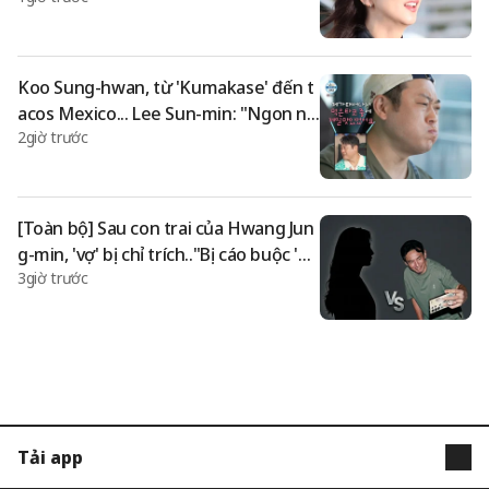
Koo Sung-hwan, từ 'Kumakase' đến t
acos Mexico... Lee Sun-min: "Ngon nh
2giờ trước
ất mà tôi từng ăn kể từ khi sinh ra" [T
ôi sống một mình][★Tối TView]
[Toàn bộ] Sau con trai của Hwang Jun
g-min, 'vợ' bị chỉ trích.."Bị cáo buộc 'ng
3giờ trước
oại tình'" A lại phản bác dài dòng
Tải app