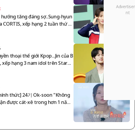
3
 hướng tăng đáng sợ..Sung-hyun
a CORTIS, xếp hạng 2 tuần thứ 2
ong bảng xếp hạng nam idol Star
nking
4
yền thoại thế giới Kpop...Jin của B
, xếp hạng 3 nam idol trên StarRa
ing
5
hính thức] 24기 Ok-soon "Không
ận được cát-xê trong hơn 1 năm"
Phía 'Tôi là độc thân' phản hồi "Đ
thanh toán toàn bộ"