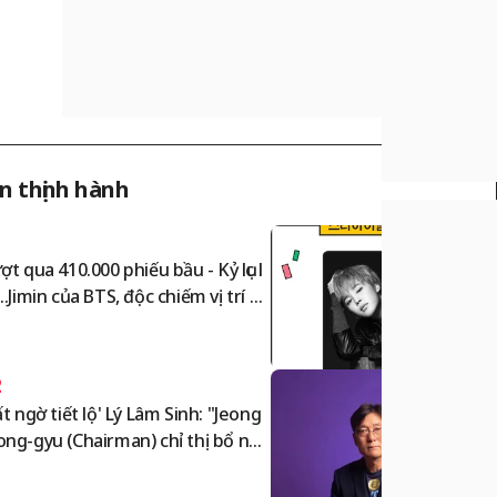
in thịnh hành
1
ợt qua 410.000 phiếu bầu - Kỷ lục l
..Jimin của BTS, độc chiếm vị trí số
nam idol trên Star Ranking
2
ất ngờ tiết lộ' Lý Lâm Sinh: "Jeong
ng-gyu (Chairman) chỉ thị bổ nhi
 Hồng Minh Bảo, thời điểm thỏa
uận Giám đốc Naga World là..."