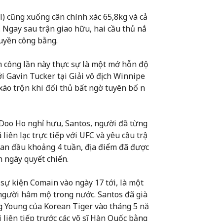
l) cũng xuống cân chính xác 65,8kg và cả
. Ngay sau trận giao hữu, hai cầu thủ nắ
ruyền công bằng.
nh công lần này thực sự là một mớ hỗn độ
i Gavin Tucker tại Giải vô địch Winnipe
 xáo trộn khi đối thủ bất ngờ tuyên bố n
 Doo Ho nghỉ hưu, Santos, người đã từng
liên lạc trực tiếp với UFC và yêu cầu trậ
ban đầu khoảng 4 tuần, địa điểm đã được
n ngày quyết chiến.
 sự kiện Comain vào ngày 17 tới, là một
 người hâm mộ trong nước. Santos đã già
g Young của Korean Tiger vào tháng 5 nă
 liên tiếp trước các võ sĩ Hàn Quốc bằng