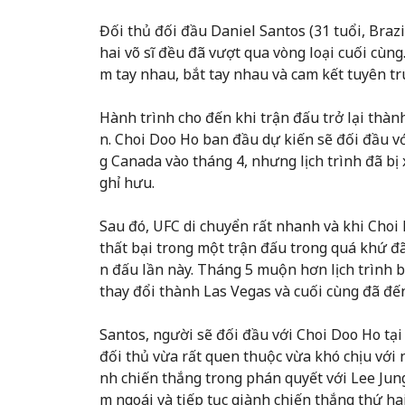
Đối thủ đối đầu Daniel Santos (31 tuổi, Brazi
hai võ sĩ đều đã vượt qua vòng loại cuối cùng
m tay nhau, bắt tay nhau và cam kết tuyên t
Hành trình cho đến khi trận đấu trở lại thà
n. Choi Doo Ho ban đầu dự kiến sẽ đối đầu vớ
g Canada vào tháng 4, nhưng lịch trình đã bị
ghỉ hưu.
Sau đó, UFC di chuyển rất nhanh và khi Choi
thất bại trong một trận đấu trong quá khứ đã 
n đấu lần này. Tháng 5 muộn hơn lịch trình 
thay đổi thành Las Vegas và cuối cùng đã đế
Santos, người sẽ đối đầu với Choi Doo Ho tại
đối thủ vừa rất quen thuộc vừa khó chịu với
nh chiến thắng trong phán quyết với Lee Jun
m ngoái và tiếp tục giành chiến thắng thứ hai