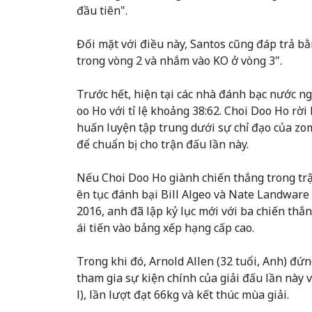
đầu tiên".
Đối mặt với điều này, Santos cũng đáp trả bằn
trong vòng 2 và nhắm vào KO ở vòng 3".
Trước hết, hiện tại các nhà đánh bạc nước n
oo Ho với tỉ lệ khoảng 38:62. Choi Doo Ho rời
huấn luyện tập trung dưới sự chỉ đạo của z
để chuẩn bị cho trận đấu lần này.
Nếu Choi Doo Ho giành chiến thắng trong trậ
ên tục đánh bại Bill Algeo và Nate Landware
2016, anh đã lập kỷ lục mới với ba chiến thắn
ái tiến vào bảng xếp hạng cấp cao.
Trong khi đó, Arnold Allen (32 tuổi, Anh) đứ
tham gia sự kiện chính của giải đấu lần này v
l), lần lượt đạt 66kg và kết thúc mùa giải.