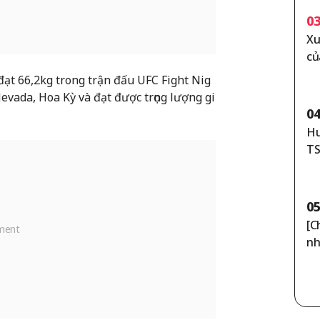
0
Xu
củ
tr
đạt 66,2kg trong trận đấu UFC Fight Nig
Ra
Nevada, Hoa Kỳ và đạt được trọng lượng gi
0
Hu
TS
nk
0
[C
nh
— 
ã 