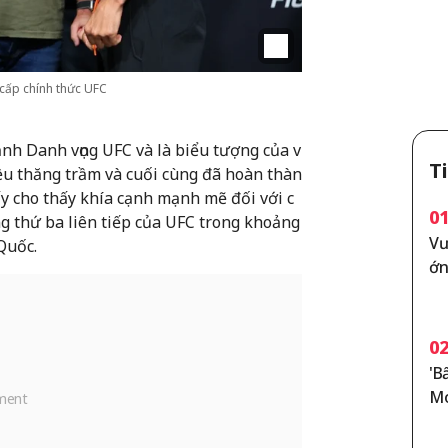
 cấp chính thức UFC
ảnh Danh vọng UFC và là biểu tượng của v
T
ều thăng trầm và cuối cùng đã hoàn thàn
 ấy cho thấy khía cạnh mạnh mẽ đối với c
0
g thứ ba liên tiếp của UFC trong khoảng
Vư
Quốc.
ớn
1 
0
'B
Mo
ệm
th