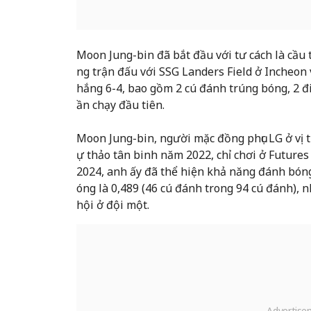
Moon Jung-bin đã bắt đầu với tư cách là cầu 
ng trận đấu với SSG Landers Field ở Incheon 
hắng 6-4, bao gồm 2 cú đánh trúng bóng, 2 đ
ần chạy đầu tiên.
Moon Jung-bin, người mặc đồng phục LG ở vị t
ự thảo tân binh năm 2022, chỉ chơi ở Future
2024, anh ấy đã thể hiện khả năng đánh bóng
óng là 0,489 (46 cú đánh trong 94 cú đánh), 
hội ở đội một.