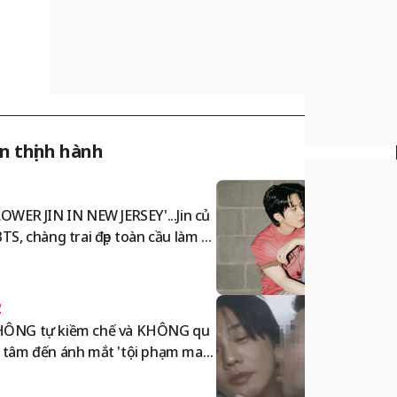
in thịnh hành
1
LOWER JIN IN NEW JERSEY'...Jin củ
BTS, chàng trai đẹp toàn cầu làm ta
chảy những trái tim ARMY xinh đẹp
àn cầu trong buổi biểu diễn tuyệt
i
2
ÔNG tự kiềm chế và KHÔNG qu
 tâm đến ánh mắt 'tội phạm ma t
'..Yoo Ah-in, công khai 'hôn má' vớ
bạn nam "Anh yêu em" phát hiện c