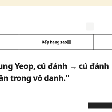
Xếp hạng sao
yung Yeop, cú đánh → cú đánh
ân trong vô danh."