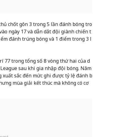
thủ chốt gôn 3 trong 5 lần đánh bóng tro
vào ngày 17 và dẫn dắt đội giành chiến t
iểm đánh trúng bóng và 1 điểm trong 3 l
rí 77 trong tổng số 8 vòng thứ hai của d
s League sau khi gia nhập đội bóng. Năm
 xuất sắc đến mức ghi được tỷ lệ đánh b
nhưng mùa giải kết thúc mà không có cơ