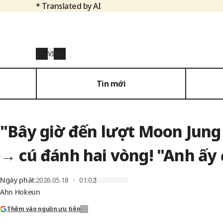
* Translated by AI
VI
Tin mới
"Bây giờ đến lượt Moon Jung
→ cú đánh hai vòng! "Anh ấy
Ngày phát
:
2026.05.18 ・ 01:02
Ahn Hokeun
Thêm vào nguồn ưu tiên