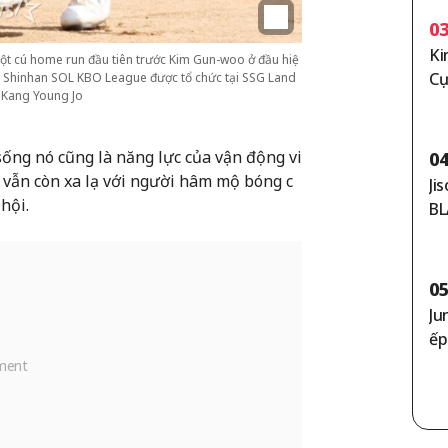
ặp
0
Ki
t cú home run đầu tiên trước Kim Gun-woo ở đầu hiệ
Cự
6 Shinhan SOL KBO League được tổ chức tại SSG Land
p Kang Young Jo
ệm
i"
ống nó cũng là năng lực của vận động vi
0
i vẫn còn xa lạ với người hâm mộ bóng c
Ji
hội.
BL
m 
Is
0
Ju
ếp
n'
oà
n 