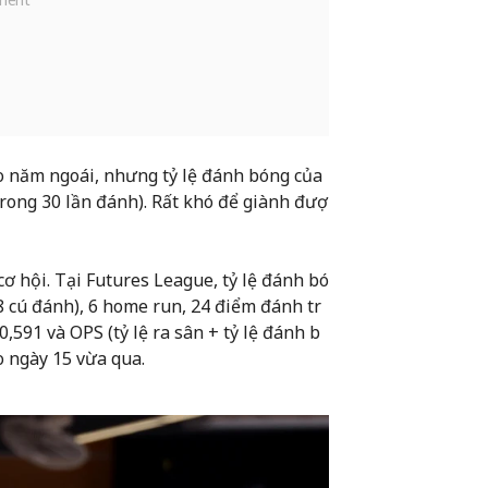
o năm ngoái, nhưng tỷ lệ đánh bóng của
 trong 30 lần đánh). Rất khó để giành đượ
cơ hội. Tại Futures League, tỷ lệ đánh bó
98 cú đánh), 6 home run, 24 điểm đánh tr
 0,591 và OPS (tỷ lệ ra sân + tỷ lệ đánh b
o ngày 15 vừa qua.