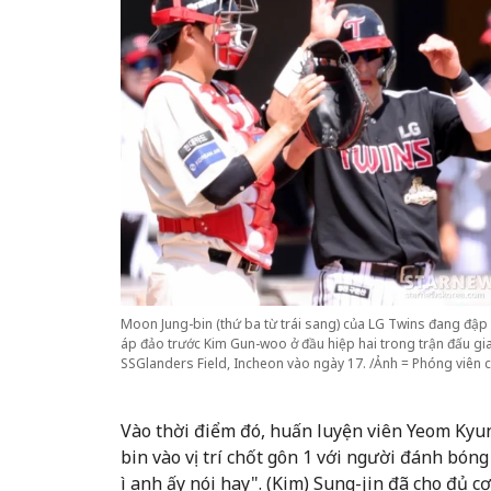
Moon Jung-bin (thứ ba từ trái sang) của LG Twins đang đập
áp đảo trước Kim Gun-woo ở đầu hiệp hai trong trận đấu gi
SSGlanders Field, Incheon vào ngày 17. /Ảnh = Phóng viên 
Vào thời điểm đó, huấn luyện viên Yeom Kyu
bin vào vị trí chốt gôn 1 với người đánh bóng s
ì anh ấy nói hay". (Kim) Sung-jin đã cho đủ c