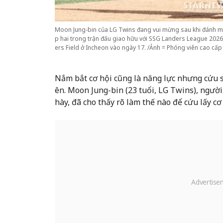
Moon Jung-bin của LG Twins đang vui mừng sau khi đánh mộ
p hai trong trận đấu giao hữu với SSG Landers League 202
ers Field ở Incheon vào ngày 17. /Ảnh = Phóng viên cao cấ
Nắm bắt cơ hội cũng là năng lực nhưng cứu s
ên. Moon Jung-bin (23 tuổi, LG Twins), ngườ
hày, đã cho thấy rõ làm thế nào để cứu lấy cơ 