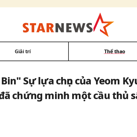
Giải trí
Thể thao
 Bin" Sự lựa chọn của Yeom K
 đã chứng minh một cầu thủ s