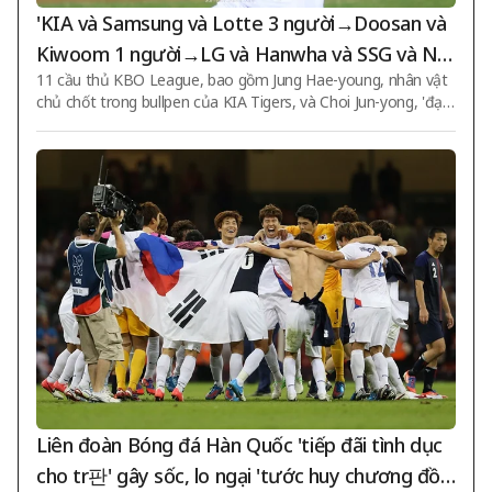
'KIA và Samsung và Lotte 3 người→Doosan và
Kiwoom 1 người→LG và Hanwha và SSG và NC
11 cầu thủ KBO League, bao gồm Jung Hae-young, nhân vật
và KT 0 người' Danh sách cuối cùng những ngư
chủ chốt trong bullpen của KIA Tigers, và Choi Jun-yong, 'đại
ời hợp đơn vị bóng chày Quân đội 'Tổng cộng 1
diện quốc gia Asiad' của Lotte Giants, đã hợp cuối cùng vào đ
1 người' được công bố
ơn vị bóng chày Quân đội (Quân đội). Quân đội đã xác định n
hững người hợp đơn vị bóng chày vào ngày 6 trước đó, sau đ
ó thông báo riêng cho các cầu thủ đó. Trong số những cầu th
ủ thi đấu ở KBO League, tổng cộng 11 người đã hợp vào đơn
vị Lee Beon-e (SVP). Họ sẽ nhập ngũ vào ngày 7 tháng 12 tới s
au khi kết thúc mùa giải n
Liên đoàn Bóng đá Hàn Quốc 'tiếp đãi tình dục
cho tr판' gây sốc, lo ngại 'tước huy chương đồn