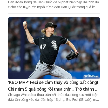
Liên đoàn Bóng đá Hàn Quốc đã bị phát hiện tiếp đãi tình dụ
g' Thế vận hội London
c cho các tr판nước ngoài từng đến Hàn Quốc trong quá khứ,
và sự việc này được công bố muộn đã gây ra làn sóng tranh c
ãi. Không chỉ các trận giao hữu mà còn các tr판điều hành vòn
g loại FIFA World Cup và vòng loại bóng đá nam Olympic cũn
g được xác nhận là nhận tiếp đãi tình dục. FIFA dường như sẽ
không có hình phạt riêng vì sự việc này về cơ bản đã hết thời
hiệu, nhưng Ủy ban Olympic Quốc tế (IOC) có khả năng xem x
ét vấn đề này theo tiêu chí
'KBO MVP' Fedi sẽ cảm thấy vô cùng bất công!
Chỉ ném 5 quả bóng rồi thua trận... Trở thành nạ
Chicago White Sox thua trận kết thúc đau lòng sau một trận
n nhân của 8 liên thắng của Boston trong trận đ
đấu tấn công kéo dài đến hiệp 13 phụ. Eric Fedi (33 tuổi), một
ấu tiebreaker
cầu thủ ném bóng của White Sox đã thống trị KBO League n