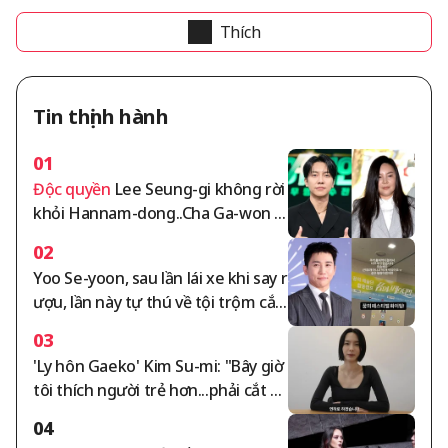
Thích
Tin thịnh hành
01
Độc quyền
Lee Seung-gi không rời
khỏi Hannam-dong..Cha Ga-won tr
anh chấp tiền thuê nhà 105 tỷ won
02
leo thang [tổng hợp]
Yoo Se-yoon, sau lần lái xe khi say r
ượu, lần này tự thú về tội trộm cắ
p..."Tôi cảm thấy rất xấu hổ" [Vấn đ
03
ề Sao]
'Ly hôn Gaeko' Kim Su-mi: "Bây giờ
tôi thích người trẻ hơn...phải cắt đ
ứt mối quan hệ với những người v
04
ô lễ" [Su-mi's Tea]