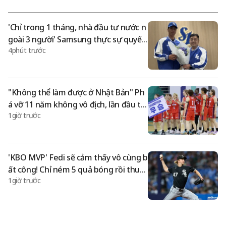
trong dư luận. Đặc biệt, Liên đoàn Bơi lội Nhật Bản không cô
ng bố sự kiện này trong một thời gian dài sau khi tai nạn xảy r
a và bị
'Chỉ trong 1 tháng, nhà đầu tư nước n
goài 3 người' Samsung thực sự quyết
4phút trước
tâm vô địch! Từ Pedak→Boss→Miyam
ori, nhanh chóng chiêu mộ hết
"Không thể làm được ở Nhật Bản" Ph
á vỡ 11 năm không vô địch, lần đầu tiê
1giờ trước
n vô địch tại Hàn Quốc với cảm xúc... S
áng lập viên vỡ òa, 'Bóng rổ nữ Nhật B
ản cũng sôi động'
'KBO MVP' Fedi sẽ cảm thấy vô cùng b
ất công! Chỉ ném 5 quả bóng rồi thua
1giờ trước
trận... Trở thành nạn nhân của 8 liên t
hắng của Boston trong trận đấu tiebr
eaker