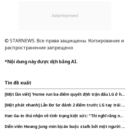
© STARNEWS. Все права защищены. Копирование и
распространение запрещено
*Nội dung này được dịch bằng AI.
Tin đề xuất
[Một lần viết] 'Home run ba điểm quyết định trận đấu LG ở hiệ
p 7' Kim Jae-hwan
[Một phát nhanh] Lẫn Đơ Sơ đánh 2 điểm trước LG tay trái đ
ầu tiên Welles ở hiệp 1 — Jeon Ui-san
Han Ga-in thú nhận về tình trạng kiệt sức: "Tôi nghĩ rằng nếu
kết thúc cuộc sống ở trạng thái này cũng không sao" [Phụ n
Diễn viên Hwang Jung-min bị cáo buộc stalk bởi một người p
ữ tự do]