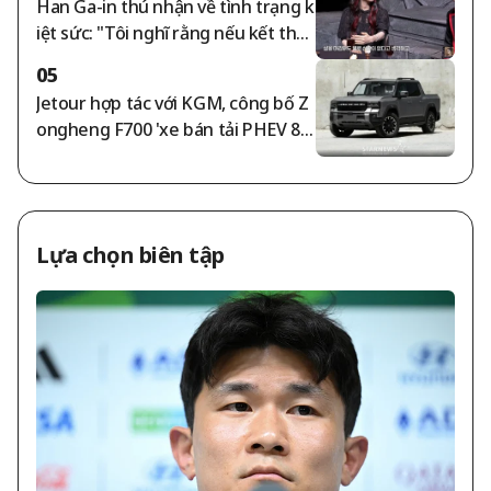
Han Ga-in thú nhận về tình trạng k
iệt sức: "Tôi nghĩ rằng nếu kết thúc
cuộc sống ở trạng thái này cũng k
05
hông sao" [Phụ nữ tự do]
Jetour hợp tác với KGM, công bố Z
ongheng F700 'xe bán tải PHEV 89
2 mã lực'
Lựa chọn biên tập