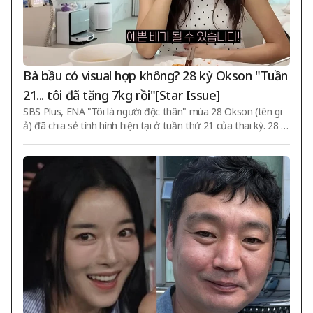
Bà bầu có visual hợp không? 28 kỳ Okson "Tuần
21... tôi đã tăng 7kg rồi"[Star Issue]
SBS Plus, ENA "Tôi là người độc thân" mùa 28 Okson (tên gi
ả) đã chia sẻ tình hình hiện tại ở tuần thứ 21 của thai kỳ. 28 k
ỳ Okson vào ngày 8 đã công bố video có tiêu đề "Ngày hôm
nay có vị ngon miệng ep.9 Tuần 21 thai kỳ - Cuộc sống với cơ
n buồn nôn" thông qua YouTube 'Hong A-rim'. Trong video, 28
kỳ Okson nói: "Hiện tại tôi đã bước vào tuần thứ 21. Cơn buồ
n nôn đột ngột xuất hiện nên tôi ăn cơm như điên vậy" và "T
ôi rất mong chờ ngày gặp Yul-dong". Tiếp theo, cô nói: "Gần
như đã đến tuần 21 rồi