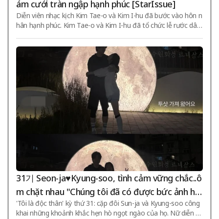
ám cưới tràn ngập hạnh phúc [StarIssue]
Diễn viên nhạc kịch Kim Tae-o và Kim I-hu đã bước vào hôn n
hân hạnh phúc. Kim Tae-o và Kim I-hu đã tổ chức lễ rước dâu
vào ngày 8 tại một địa điểm nào đó. Ngay sau đó, Kim Tae-o
đã chia sẻ trực tiếp nhiều video ghi lại cảnh lễ cưới. Những ng
ười quen biết đã đăng tải video và bình luận: "Hai người với nụ
cười như ánh nắng giống nhau, thật vinh dự khi được cùng bư
ớc vào ngày đầu tiên của cặp vợ chồng I-hu. Hãy bay cao I-hu
nhé", "Đẹp lắm. Tôi gần như khóc nhưng cố gắng kìm lại", "Ch
úc mừng kết hôn
31기 Seon-ja♥Kyung-soo, tình cảm vững chắc..ô
m chặt nhau "Chúng tôi đã có được bức ảnh hai
'Tôi là độc thân' kỳ thứ 31: cặp đôi Sun-ja và Kyung-soo công
người"
khai những khoảnh khắc hẹn hò ngọt ngào của họ. Nữ diễn vi