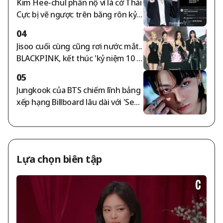
Kim Hee-chul phẫn nộ vì lá cờ Thái
hiện cặp sao [VẤN ĐỀ SAO]
Cực bị vẽ ngược trên băng rôn kỷ n
iệm Ngày Giải phóng — "Điên rồi r
04
ồi"..Choi Si-won cũng đồng tình
Jisoo cuối cùng cũng rơi nước mắt..
BLACKPINK, kết thúc 'kỷ niệm 10 n
ăm debut' giữa những tranh cãi [S
05
tar Issue]
Jungkook của BTS chiếm lĩnh bảng
xếp hạng Billboard lâu dài với 'Seve
n'..Thành công vào bảng xếp hạng
toàn cầu tuần thứ 159 'Kỷ lục đầu t
iên và dài nhất ở châu Á'
Lựa chọn biên tập