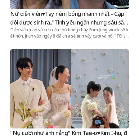
Nữ diễn viên♥Tay ném bóng nhanh nhất - Cặp
đôi được sinh ra.."Tình yêu ngắn nhưng sâu sắc,
Diễn viên Ji-an và cựu cầu thủ bóng chày Eom Jung-wook sẽ k
sẽ ở bên nhau suốt đời"[Star Issue]
ết hôn. Ji-an vào ngày 8 đã chia sẻ ảnh váy cưới và nói "Tôi sẽ
chia sẻ một tin tức bất ngờ. Tôi sắp trở thành sushi nướng có
chồng" rồi tiết lộ "Kết hôn là điều tôi chưa bao giờ nghĩ đến, v
ới tâm hồn tự do, tôi sẽ kết hôn với cầu thủ Eom Jung-wook -
người đã ném những quả bóng nhanh nhất ở Hàn Quốc thời c
òn thi đấu chuyên nghiệp". Cô tiếp tục nói "Giống như một ngư
ời luôn ném những quả bóng nhanh nhất, anh ấy cũng nhanh
chóng chiếm trọn
"Nụ cười như ánh nắng" Kim Tae-o♥Kim I-hu, đ