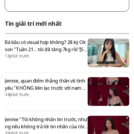
ên ENA, người tham gia chương trình hẹn hò thực tế 'Tôi là n
gười độc thân' kỳ 31 trên SBS Plus, đã đăng tải một bức ảnh
trên SNS của mình vào ngày 9 kèm theo dòng chữ "Tôi đã m
ang theo ảnh chụp hai người". Trong bức ảnh công khai, có hìn
Tin giải trí mới nhất
h ảnh Sून-ja và Kyung-su tạo dáng với mô hình mặt trăng là
m nền. Đặc biệt, Sून-ja đã ôm chặt Kyung-su và nhìn vào mắ
t anh, bộc lộ tình cảm tràn
Bà bầu có visual hợp không? 28 kỳ Ok
son "Tuần 21... tôi đã tăng 7kg rồi"[St
13phút trước
ar Issue]
Jennie, quan điểm thẳng thắn về tình
yêu "KHÔNG liên lạc trước với nam gi
34phút trước
ới..sống chung? Chỉ đến đây thôi"
Jennie "Tôi không nhắn tin trước, như
ng nếu không trả lời tin nhắn của tôi k
35phút trước
ịp thì không được" Thẳng thắn đầy ắp