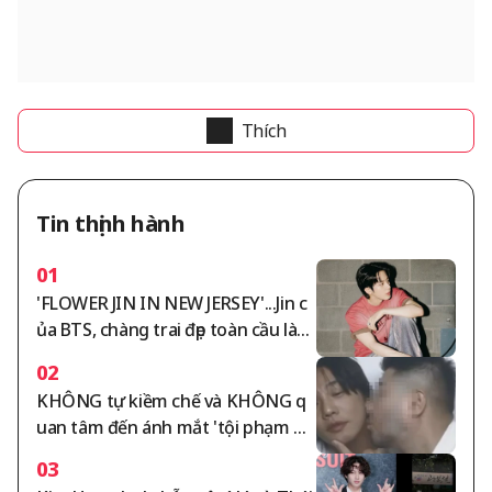
Thích
Tin thịnh hành
01
'FLOWER JIN IN NEW JERSEY'...Jin c
ủa BTS, chàng trai đẹp toàn cầu làm
tan chảy những trái tim ARMY xinh
02
đẹp toàn cầu trong buổi biểu diễn t
KHÔNG tự kiềm chế và KHÔNG q
uyệt vời
uan tâm đến ánh mắt 'tội phạm m
a túy'..Yoo Ah-in, công khai 'hôn m
03
á' với bạn nam "Anh yêu em" phát